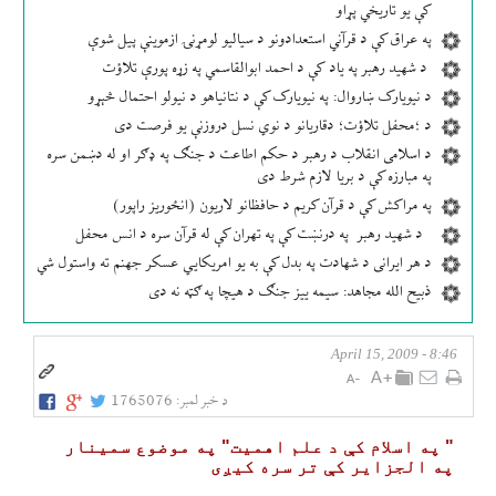
کې یو تاریخي پړاو
په عراق کې د قرآني استعدادونو د سیالیو لومړنۍ ازموینې پیل شوې
د شهید رهبر په یاد کې د احمد ابوالقاسمي په زړه پورې تلاؤت
د نیویارک ښاروال: په نیویارک کې د نتانیاهو د نیولو احتمال څېړو
د ؛محفل تلاؤت؛ دقاریانو د نوي نسل دروزنې یو فرصت دی
د اسلامی انقلاب د رهبر د حکم اطاعت د جنګ په ډګر او له دښمن سره
په مبارزه کې د بریا لازم شرط دی
په مراکش کې د قرآن کریم د حافظانو لاریون (انځوریز راپور)
د شهید رهبر په درنښت کې په تهران کې له قرآن سره د انس محفل
د هر ایرانی د شهادت په بدل کې به یو امریکایي عسکر جهنم ته واستول شي
ذبیح الله مجاهد: سیمه ییز جنګ د هیچا په ګټه نه دی
8:46 - April 15, 2009
د خبر لمبر:
1765076
" په اسلام كې د علم اهميت" په موضوع سمينار
په الجزاير كې تر سره كیږی