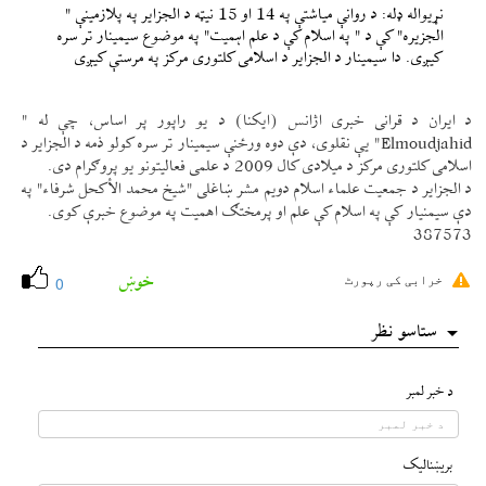
نړيواله ډله: د روانې مياشتې په 14 او 15 نیټه د الجزاير په پلازمينې "
الجزيرہ" كې د " په اسلام كې د علم اہميت" په موضوع سيمينار تر سره
كیږی. دا سيمينار د الجزاير د اسلامی كلتوری مركز په مرستې كیږی
د ايران د قرانی خبری اژانس (ايكنا) د يو راپور پر اساس، چې له "
Elmoudjahid" یې نقلوی، دې دوه ورځنې سيمينار تر سره كولو ذمه د الجزاير د
اسلامی كلتوری مركز د ميلادی كال 2009 د علمی فعاليتونو يو پروګرام دی.
د الجزاير د جمعيت علماء اسلام دويم مشر ښاغلی "شيخ محمد الأكحل شرفاء" په
دې سيمنيار كې په اسلام كې علم او پرمختګ اهميت په موضوع خبرې كوی.
387573
خوښ
خرابی کی رپورٹ
0
ستاسو نظر
د خبر لمبر
بريښناليک