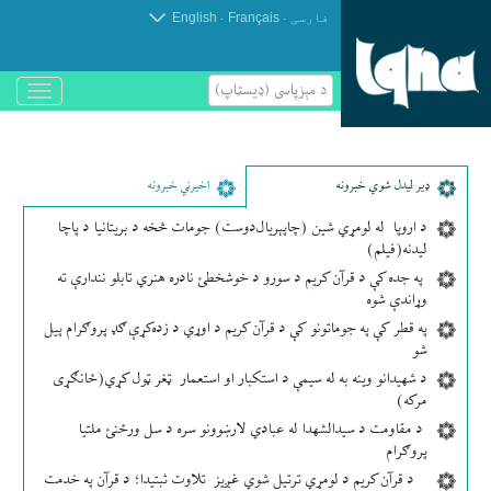
.
.
فارسی
Français
English
د مېزپاسى (ډیسټاپ)
باز
و
بسته
کردن
منو
ډير لیدل شوي خبرونه
اخیرني خبرونه
د اروپا له لومړي شین (چاپېریال‌دوست) جومات څخه د بریتانیا د پاچا
لیدنه(فیلم)
په جده کې د قرآن کریم د سورو د خوشخطئ نادره هنري تابلو نندارې ته
وړاندې شوه
په قطر کې په جوماتونو کې د قرآن کریم د اوړي د زده‌کړې ګډ پروګرام پیل
شو
د شهیدانو وینه به له سیمې د استکبار او استعمار ټغر ټول کړي(ځانګړی
مرکه)
د مقاومت د سیدالشهدا له عبادي لارښوونو سره د سل ورځنئ ملتیا
پروګرام
د قرآن کریم د لومړي ترتیل شوي غږیز تلاوت ثبتیدا؛ د قرآن په خدمت