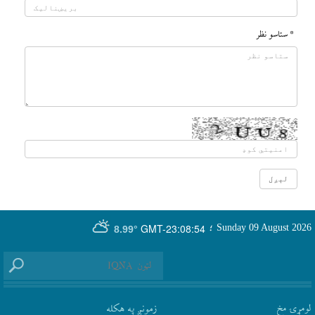
* ستاسو نظر
GMT-23:08:54
Sunday 09 August 2026
؛
8.99°
لومړۍ مخ
زمونږ په هکله