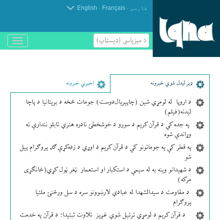
.
.
فارسی
Français
English
د مېزپاسى (ډیسټاپ)
باز
و
بسته
کردن
منو
ډير لیدل شوي خبرونه
اخیرني خبرونه
د اروپا له لومړي شین (چاپېریال‌دوست) جومات څخه د بریتانیا د پاچا
لیدنه(فیلم)
په جده کې د قرآن کریم د سورو د خوشخطئ نادره هنري تابلو نندارې ته
وړاندې شوه
په قطر کې په جوماتونو کې د قرآن کریم د اوړي د زده‌کړې ګډ پروګرام پیل
شو
د شهیدانو وینه به له سیمې د استکبار او استعمار ټغر ټول کړي(ځانګړی
مرکه)
د مقاومت د سیدالشهدا له عبادي لارښوونو سره د سل ورځنئ ملتیا
پروګرام
د قرآن کریم د لومړي ترتیل شوي غږیز تلاوت ثبتیدا؛ د قرآن په خدمت