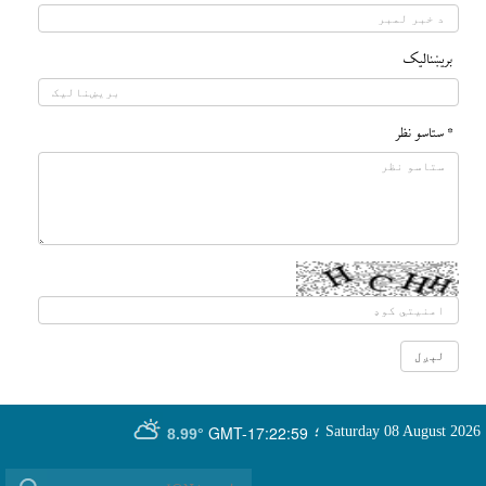
بريښناليک
* ستاسو نظر
GMT-17:22:59
Saturday 08 August 2026
؛
8.99°