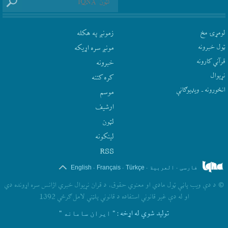
لومړۍ مخ
زمونږ په هکله
ټول خبرونه
مونږ سره اړيکه
قرآني کارونه
‫خبرونه
نړيوال
کره کتنه
انځورونه ـ ویډیوګانې
موسم
ارشيف
لټون
لينکونه
RSS
.
.
.
.
فارسی
العربیة
Türkçe
Français
English
©
د دې ويب پاڼې ټول مادي او معنوي حقوق، د قران نړيوال خبري اژانس سره اړونده دي
او له دې غير قانوني استفاده د قانوني پلټني لامل ګرځي 1392
تولید شوي له اړخه
: " ایران سامانه "