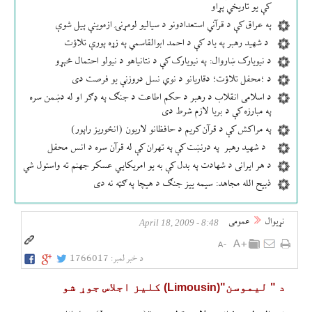
کې یو تاریخي پړاو
په عراق کې د قرآني استعدادونو د سیالیو لومړنۍ ازموینې پیل شوې
د شهید رهبر په یاد کې د احمد ابوالقاسمي په زړه پورې تلاؤت
د نیویارک ښاروال: په نیویارک کې د نتانیاهو د نیولو احتمال څېړو
د ؛محفل تلاؤت؛ دقاریانو د نوي نسل دروزنې یو فرصت دی
د اسلامی انقلاب د رهبر د حکم اطاعت د جنګ په ډګر او له دښمن سره
په مبارزه کې د بریا لازم شرط دی
په مراکش کې د قرآن کریم د حافظانو لاریون (انځوریز راپور)
د شهید رهبر په درنښت کې په تهران کې له قرآن سره د انس محفل
د هر ایرانی د شهادت په بدل کې به یو امریکایي عسکر جهنم ته واستول شي
ذبیح الله مجاهد: سیمه ییز جنګ د هیچا په ګټه نه دی
نړيوال
عمومی
8:48 - April 18, 2009
د خبر لمبر:
1766017
د " ليموسن"(Limousin) كليز اجلاس جوړ شو