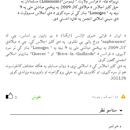
نړيواله ډله: د فرانس ولايت " ليموسن"(Limousin) مسلمانان به
خپل كليز اجلاس د ميلادې كال 2009 په پیځمې مياشتې مئی په 9
نیټه په " Limoges" ښار كې تر سره كوی د دې اجلاس مسووليت د
دې سيمې اسلامی انجمن په غاړه اخستې دی.
د ايران د قرانی خبری اژانس (ايكنا) د يو راپور پر اساس، چې له
"saphirnews" ورځ پاڼې یې نقلوی. په دې كليز اجلاس كې، چې د ميلادې
كال 2009 په پیځمې مياشتې مئی په 9 نیټه په " Limoges" ښار كې تر سره
كیږی، د فرانس د "Brive-la-Gaillarde" او " Gueret" ښارونو اسلامی
انجمنې ګډون كوی
په دې كليز اجلاس كې د اسلامی نړۍ د روانو مسايلو په هكله مختلف كانفرنسونه
هم تر سره كیږی، او كلتوری ډلې به خپلې پروګرامونه او راوپورونه وړاندې كوی.
388126
خوښ
خرابی کی رپورٹ
0
ستاسو نظر
د خبر لمبر