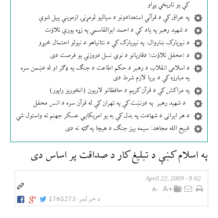
کې یو تاریخي پړاو
په عراق کې د قرآني استعدادونو د سیالیو لومړنۍ ازموینې پیل شوې
د شهید رهبر په یاد کې د احمد ابوالقاسمي په زړه پورې تلاؤت
د نیویارک ښاروال: په نیویارک کې د نتانیاهو د نیولو احتمال څېړو
د ؛محفل تلاؤت؛ دقاریانو د نوي نسل دروزنې یو فرصت دی
د اسلامی انقلاب د رهبر د حکم اطاعت د جنګ په ډګر او له دښمن سره
په مبارزه کې د بریا لازم شرط دی
په مراکش کې د قرآن کریم د حافظانو لاریون (انځوریز راپور)
د شهید رهبر په درنښت کې په تهران کې له قرآن سره د انس محفل
د هر ایرانی د شهادت په بدل کې به یو امریکایي عسکر جهنم ته واستول شي
ذبیح الله مجاهد: سیمه ییز جنګ د هیچا په ګټه نه دی
په اسلام كښې د تبليغ كار د صداقت پر اساس دی
9:02 - April 22, 2009
د خبر لمبر:
1768273