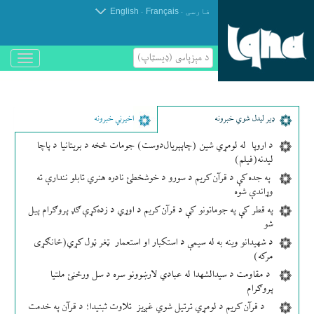
.
.
فارسی
Français
English
د مېزپاسى (ډیسټاپ)
باز
و
بسته
کردن
منو
ډير لیدل شوي خبرونه
اخیرني خبرونه
د اروپا له لومړي شین (چاپېریال‌دوست) جومات څخه د بریتانیا د پاچا
لیدنه(فیلم)
په جده کې د قرآن کریم د سورو د خوشخطئ نادره هنري تابلو نندارې ته
وړاندې شوه
په قطر کې په جوماتونو کې د قرآن کریم د اوړي د زده‌کړې ګډ پروګرام پیل
شو
د شهیدانو وینه به له سیمې د استکبار او استعمار ټغر ټول کړي(ځانګړی
مرکه)
د مقاومت د سیدالشهدا له عبادي لارښوونو سره د سل ورځنئ ملتیا
پروګرام
د قرآن کریم د لومړي ترتیل شوي غږیز تلاوت ثبتیدا؛ د قرآن په خدمت