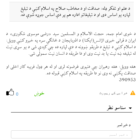
د علم او تفكر ډله: صداقت او د مخاطب صلاح په اسلام كښې د تبليغ
لپاره يو اساس دی او د تبليغاتو اداره هم پر دې اساس جوړه شوې ده.
د خوی امام جمه، حجت الاسلام و المسلمين سيد «رضی موسوی شكوری» د
ايران د قرانی خبری اژانس(ايكنا) د اذربايجان د څانګې سره په خبرو كښې وويل:
د اسلام كښې د تبليغ د طريقو ښوونه د دې لپاره ده چې كيدې شی د يو سړی نيت
له تبليغه ښه نيت يا بد نيت وی او دا طريقه د انسان نيت سمولی شی.
هغه وويل: هغه رهبران چې دنيوی غرضونه لری او له هر ډول فريبه كار اخلی او
صداقت پكښې نه وی نو دا طريقه په اسلام كښې قبوله ده.
390953
خوښ
خرابی کی رپورٹ
0
ستاسو نظر
د خبر لمبر