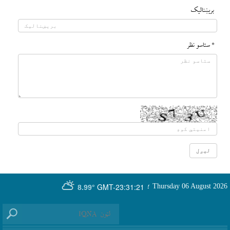
بريښناليک
* ستاسو نظر
GMT-23:31:21
Thursday 06 August 2026
؛
8.99°