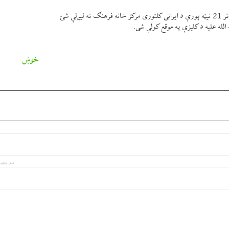
لله عليه د كليزې په موقع كولې شی.
خوښ