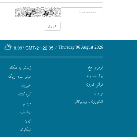
GMT-21:22:05
Thursday 06 August 2026
؛
8.99°
لومړۍ مخ
زمونږ په هکله
ټول خبرونه
مونږ سره اړيکه
قرآني کارونه
‫خبرونه
نړيوال
کره کتنه
انځورونه ـ ویډیوګانې
موسم
ارشيف
لټون
لينکونه