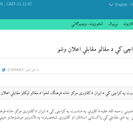
, Thursday 06 August 2026
GMT-21:22:05
.
English
F
کارونه
نړيوال
انځورونه ـ ویډیوګانې
چۍ كې د مقالو مقابلې اعلان وشو
د خبر لمبر:
1769693
اسبت په كراچۍ كې د ايران د كلتوری مركز خانه فرهنګ لخوا د مقالو ليكلو مقابلې اعلان 
 خمينې رحمه الله عليه د كليزې په مناسبت په كراچۍ كې د ايران د كلتوری مركز خانه فر
. په دې مقابلې كې پاكستانی استاذان او كلتوری شخصيتونه په لاندينيو موضؤعاتو خپلې