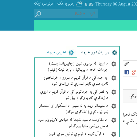
|
زمونږ په هکله
مونږ سره اړيکه
8.99°
ډير لیدل شوي خبرونه
اخیرني خبرونه
د اروپا له لومړي شین (چاپېریال‌دوست)
جومات څخه د بریتانیا د پاچا لیدنه(فیلم)
په جده کې د قرآن کریم د سورو د خوشخطئ
نادره هنري تابلو نندارې ته وړاندې شوه
په قطر کې په جوماتونو کې د قرآن کریم د اوړي
وكړ.
د زده‌کړې ګډ پروګرام پیل شو
د شهیدانو وینه به له سیمې د استکبار او استعمار
ټغر ټول کړي(ځانګړی مرکه)
هنګ لخوا
د مقاومت د سیدالشهدا له عبادي لارښوونو سره
 مقالې د
د سل ورځنئ ملتیا پروګرام
د قرآن کریم د لومړي ترتیل شوي غږیز