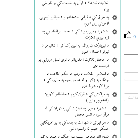
تلاوت ثبتیدا؛ د قرآن په خدمت کې یو تاریخي
پړاو
په عراق کې د قرآني استعدادونو د سیالیو لومړنۍ
ازموینې پیل شوې
د شهید رهبر په یاد کې د احمد ابوالقاسمي په
0
زړه پورې تلاؤت
د نیویارک ښاروال: په نیویارک کې د نتانیاهو د
نیولو احتمال څېړو
د ؛محفل تلاؤت؛ دقاریانو د نوي نسل دروزنې یو
فرصت دی
د اسلامی انقلاب د رهبر د حکم اطاعت د
جنګ په ډګر او له دښمن سره په مبارزه کې د
بریا لازم شرط دی
په مراکش کې د قرآن کریم د حافظانو لاریون
(انځوریز راپور)
د شهید رهبر په درنښت کې په تهران کې له
قرآن سره د انس محفل
د هر ایرانی د شهادت په بدل کې به یو امریکایي
عسکر جهنم ته واستول شي
ذبیح الله مجاهد: سیمه ییز جنګ د هیچا په ګټه