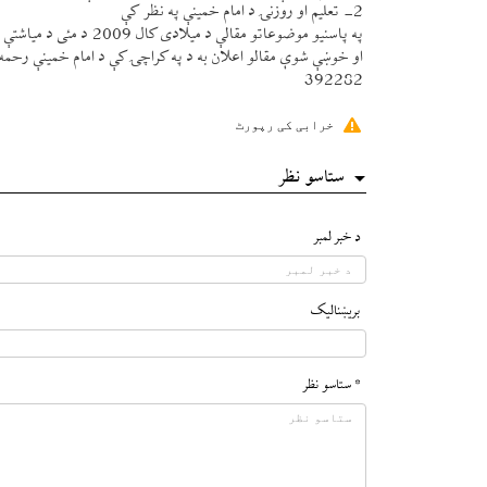
2- تعليم او روزنۍ د امام خمينې په نظر كې
په پاسنيو موضوعاتو مقالې د ميلادی كال 2009 د مئی د مياشتې تر 21 نیټه پورې د ايرانی كلتوری مركز خانه فرهنګ ته لیږلې شئ
او خوښې شوې مقالو اعلان به د په كراچۍ كې د امام خمينې رحمه ا
392282
خرابی کی رپورٹ
ستاسو نظر
د خبر لمبر
بريښناليک
* ستاسو نظر