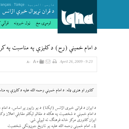
.
.
.
فارسی
العربیة
Türkçe
rançais
د قران نړيوال خبري اژانس
لومړۍ مخ
ټول خبرونه
قرآني 
د امام خمينې (رح) د كليزې په مناسبت په كرا
9:23 - April 26, 2009
كلتور او هنری ډله: د امام خمينې رحمه الله عليه د كليزې په من
د ايران د قرانی خبری اژانس (ايكنا) د يو راپور پر اساس، د امام
د امام خمينې د شخصيت په هكله د مقالو ليكلو مقابلې اعلان وكړ
ايران كلتوری مركز خانه فرهنګ ته لیږلې شی.
1- امام خمينې رحمه الله عليه يو تاريخ جوړونكې شخصيت