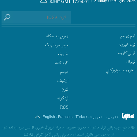
GMT-17:04:01
Sunday 09 August 2026
؛
8.99°
لومړۍ مخ
زمونږ په هکله
ټول خبرونه
مونږ سره اړيکه
قرآني کارونه
‫خبرونه
نړيوال
کره کتنه
انځورونه ـ ویډیوګانې
موسم
ارشيف
لټون
لينکونه
RSS
.
.
.
.
فارسی
العربیة
Türkçe
Français
English
©
د دې ويب پاڼې ټول مادي او معنوي حقوق، د قران نړيوال خبري اژانس سره اړونده دي
او له دې غير قانوني استفاده د قانوني پلټني لامل ګرځي 1392