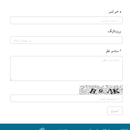
د خبر لمبر
بريښناليک
* ستاسو نظر