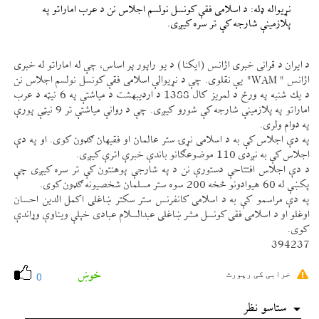
نړيواله ډله: د اسلامی فقې كونسل نولسم اجلاس نن د عرب اماراتو په
پلازمينې شارجه كې تر سره كیږی.
د ايران د قرانی خبری اژانس (ايكنا) د يو راپور پر اساس، چې له اماراتو له خبری
اژانس " WAM" یې نقلوی. چې د نړيوالې اسلامی فقې كونسل نولسم اجلاس نن
د يك شنبه په ورځ د لمريز كال 1388 د ارديبهشت د مياشتې په 6 نیټه د عرب
اماراتو په پلازمينې شارجه كې شورو كیږی. چې د روانې مياشتې تر 9 نیټې پورې
په دوام ولری.
په دې اجلاس كې به د اسلامی نړۍ ستر عالمان او فقيهان ګډون كوی. او په دې
اجلاس كې به نږدی 110 موضوعګانو باندې خبرې اترې كیږی.
د دې اجلاس افتتاحې دستورې نن د په شارجې پوهنتون كې تر سره كیږی چې
پكښې له 60 هيوادونو څخه 200 سوه ستر مسلمان شخصيونه ګډون كوی.
په دې مراسمو كې به د اسلامی كانفرنس ستر سكتر ښاغلی اكمل الدين احسان
اوغلو او د اسلامی فقی كونسل مشر ښاغلی عبدالسلام عبادی خپلې ويناوې وړاندې
كوی.
394237
خوښ
خرابی کی رپورٹ
0
ستاسو نظر