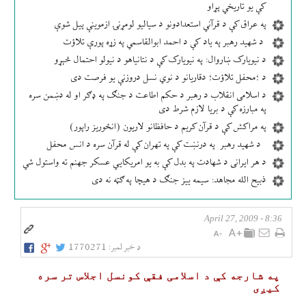
کې یو تاریخي پړاو
په عراق کې د قرآني استعدادونو د سیالیو لومړنۍ ازموینې پیل شوې
د شهید رهبر په یاد کې د احمد ابوالقاسمي په زړه پورې تلاؤت
د نیویارک ښاروال: په نیویارک کې د نتانیاهو د نیولو احتمال څېړو
د ؛محفل تلاؤت؛ دقاریانو د نوي نسل دروزنې یو فرصت دی
د اسلامی انقلاب د رهبر د حکم اطاعت د جنګ په ډګر او له دښمن سره
په مبارزه کې د بریا لازم شرط دی
په مراکش کې د قرآن کریم د حافظانو لاریون (انځوریز راپور)
د شهید رهبر په درنښت کې په تهران کې له قرآن سره د انس محفل
د هر ایرانی د شهادت په بدل کې به یو امریکایي عسکر جهنم ته واستول شي
ذبیح الله مجاهد: سیمه ییز جنګ د هیچا په ګټه نه دی
8:36 - April 27, 2009
د خبر لمبر:
1770271
په شارجه كې د اسلامی فقې كونسل اجلاس تر سره
كیږی