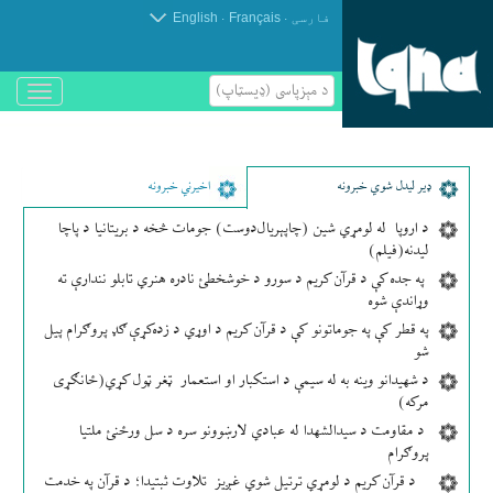
.
.
فارسی
Français
English
د مېزپاسى (ډیسټاپ)
باز
و
بسته
کردن
منو
ډير لیدل شوي خبرونه
اخیرني خبرونه
د اروپا له لومړي شین (چاپېریال‌دوست) جومات څخه د بریتانیا د پاچا
لیدنه(فیلم)
په جده کې د قرآن کریم د سورو د خوشخطئ نادره هنري تابلو نندارې ته
وړاندې شوه
په قطر کې په جوماتونو کې د قرآن کریم د اوړي د زده‌کړې ګډ پروګرام پیل
شو
د شهیدانو وینه به له سیمې د استکبار او استعمار ټغر ټول کړي(ځانګړی
مرکه)
د مقاومت د سیدالشهدا له عبادي لارښوونو سره د سل ورځنئ ملتیا
پروګرام
د قرآن کریم د لومړي ترتیل شوي غږیز تلاوت ثبتیدا؛ د قرآن په خدمت