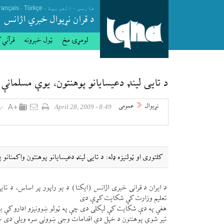
.
.
.
فارسی
العربیة
Türkçe
rançais
د قران نړيوال خبري اژانس
لومړۍ مخ
ټول خبرونه
قرآني 
د تايی لينډ دعيسايانو پوهنتون، يوې مسلمانې
نړيوال
عمومی
8:49 - April 28, 2009
كلتوری او ټولنيزه ډله: د تايی لينډ دعيسايانو پوهنتون واكمنا
د ايران د قرانی خبری اژانس (ايكنا) د يو راپور پر اساس، د تايی 
تعليم وزارت كې شكايت كړې دی
هغې په دې شكايت كې ليكلی دی چې په ټولو ښوونيزو ادارو كې بايد
تير شوې پوهنتون د خپل دې اقدامات وجې ښوونی سره ويلې دی چې د