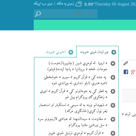
|
زمونږ په هکله
مونږ سره اړيکه
8.99°
ډير لیدل شوي خبرونه
اخیرني خبرونه
د اروپا له لومړي شین (چاپېریال‌دوست)
جومات څخه د بریتانیا د پاچا لیدنه(فیلم)
په جده کې د قرآن کریم د سورو د خوشخطئ
نادره هنري تابلو نندارې ته وړاندې شوه
په قطر کې په جوماتونو کې د قرآن کریم د اوړي
د زده‌کړې ګډ پروګرام پیل شو
د شهیدانو وینه به له سیمې د استکبار او استعمار
ټغر ټول کړي(ځانګړی مرکه)
ی لينډ د
د مقاومت د سیدالشهدا له عبادي لارښوونو سره
د سل ورځنئ ملتیا پروګرام
د قرآن کریم د لومړي ترتیل شوي غږیز