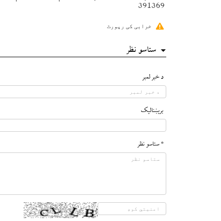
391369
خرابی کی رپورٹ
ستاسو نظر
د خبر لمبر
بريښناليک
* ستاسو نظر