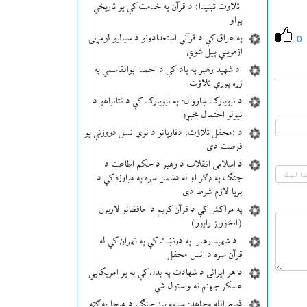
تلاوت ثبتیدا؛ د قرآن په خدمت کې یو تاریخي
پړاو
په عراق کې د قرآني استعدادونو د سیالیو لومړنۍ
0
ازموینې پیل شوې
د شهید رهبر په یاد کې د احمد ابوالقاسمي په
زړه پورې تلاؤت
د نیویارک ښاروال: په نیویارک کې د نتانیاهو د
نیولو احتمال څېړو
د ؛محفل تلاؤت؛ دقاریانو د نوي نسل دروزنې یو
فرصت دی
د اسلامی انقلاب د رهبر د حکم اطاعت د
جنګ په ډګر او له دښمن سره په مبارزه کې د
بریا لازم شرط دی
په مراکش کې د قرآن کریم د حافظانو لاریون
(انځوریز راپور)
د شهید رهبر په درنښت کې په تهران کې له
قرآن سره د انس محفل
د هر ایرانی د شهادت په بدل کې به یو امریکایي
عسکر جهنم ته واستول شي
ذبیح الله مجاهد: سیمه ییز جنګ د هیچا په ګټه