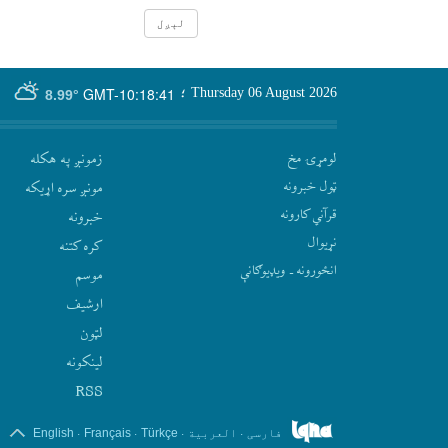
GMT-10:18:41
Thursday 06 August 2026
؛
8.99°
لومړۍ مخ
زمونږ په هکله
ټول خبرونه
مونږ سره اړيکه
قرآني کارونه
‫خبرونه
نړيوال
کره کتنه
انځورونه ـ ویډیوګانې
موسم
ارشيف
لټون
لينکونه
RSS
.
.
.
.
فارسی
العربیة
Türkçe
Français
English