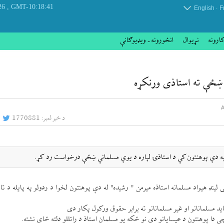
, Thursday 06 August 2026
GMT-10:18:41
.
English
F
کارونه
نړيوال
انځورونه ـ ویډیوګانې
 ښځې ته استاذی ورنكړه
د خبر لمبر:
1770881
نو په دې پوهنتون كې د استاذۍ لپاره د يوې مسلمانې ښځې درخواست رد كړ.
لينډ هيواد مسلمانه استاذه ميرمن " رشيدہ" له دې پوهنتون لخوا د ردولو په پايله د تاي
 مسلمانانو او غير مسلمانانو ته برابر حقوق وركول پكار دی
ا پوهنتون د عيسايانو دی نو ځكه يو مسلمان استاذ د راتللو دلته ځای نشته.