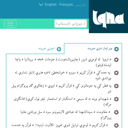
.
.
فارسی
Français
English
د مېزپاسى (ډیسټاپ)
باز
و
بسته
کردن
منو
ډير لیدل شوي خبرونه
اخیرني خبرونه
د اروپا له لومړي شین (چاپېریال‌دوست) جومات څخه د بریتانیا د پاچا
لیدنه(فیلم)
په جده کې د قرآن کریم د سورو د خوشخطئ نادره هنري تابلو نندارې ته
وړاندې شوه
په قطر کې په جوماتونو کې د قرآن کریم د اوړي د زده‌کړې ګډ پروګرام پیل
شو
د شهیدانو وینه به له سیمې د استکبار او استعمار ټغر ټول کړي(ځانګړی
مرکه)
د مقاومت د سیدالشهدا له عبادي لارښوونو سره د سل ورځنئ ملتیا
پروګرام
د قرآن کریم د لومړي ترتیل شوي غږیز تلاوت ثبتیدا؛ د قرآن په خدمت