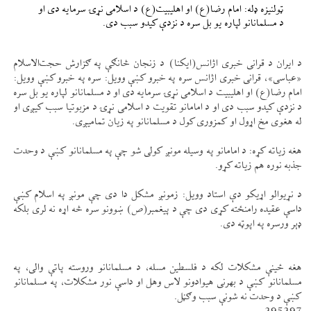
ټولنيزه ډله: امام رضا(ع) او اهليبيت(ع) د اسلامی نړۍ سرمايه دی او
د مسلمانانو لپاره يو بل سره د نزدې كيدو سبب دی.
د ايران د قرانی خبری اژانس(ايكنا) د زنجان څانګې په ګزارش حجت‌الاسلام
«عباسی»، قرانی خبری اژانس سره په خبرو كښې وويل: سره په خبرو كښې وويل:
امام رضا(ع) او اهليبيت د اسلامی نړۍ سرمايه دی او د مسلمانانو لپاره يو بل سره
د نزدې كيدو سبب دی او د امامانو تقويت د اسلامی نړۍ د مزبوتيا سبب كیږی او
له هغوی مخ اړول او كمزوری كول د مسلمانانو په زيان تمامیږی.
هغه زياته كړه: د امامانو په وسيله مونږ كولی شو چې په مسلمانانو كښې د وحدت
جذبه نوره هم زياته كړو.
د نړيوالو اړيكو دې استاد وويل: زمونږ مشكل دا دی چې مونږ په اسلام كښې
داسې عقيده رامنځته كړی دی چې د پيغمبر(ص) ښوونو سره څه اړه نه لری بلكه
ډېر ورسره په اپوټه دی.
هغه ځينې مشكلات لكه د فلسطين مسله، د مسلمانانو وروسته پاتې والی، په
مسلمانانو كښې د بهرنی هيوادونو لاس وهل او داسې نور مشكلات، په مسلمانانو
كښې د وحدت نه شونې سبب وګڼل.