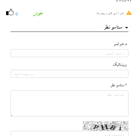
395397
خوښ
خرابی کی رپورٹ
0
ستاسو نظر
د خبر لمبر
بريښناليک
* ستاسو نظر