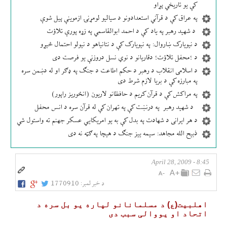
کې یو تاریخي پړاو
په عراق کې د قرآني استعدادونو د سیالیو لومړنۍ ازموینې پیل شوې
د شهید رهبر په یاد کې د احمد ابوالقاسمي په زړه پورې تلاؤت
د نیویارک ښاروال: په نیویارک کې د نتانیاهو د نیولو احتمال څېړو
د ؛محفل تلاؤت؛ دقاریانو د نوي نسل دروزنې یو فرصت دی
د اسلامی انقلاب د رهبر د حکم اطاعت د جنګ په ډګر او له دښمن سره
په مبارزه کې د بریا لازم شرط دی
په مراکش کې د قرآن کریم د حافظانو لاریون (انځوریز راپور)
د شهید رهبر په درنښت کې په تهران کې له قرآن سره د انس محفل
د هر ایرانی د شهادت په بدل کې به یو امریکایي عسکر جهنم ته واستول شي
ذبیح الله مجاهد: سیمه ییز جنګ د هیچا په ګټه نه دی
8:45 - April 28, 2009
د خبر لمبر:
1770910
اهلبيت(ع) د مسلمانانو لپاره يو بل سره د
اتحاد او يووالی سبب دی