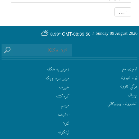
GMT-08:39:50
Sunday 09 August 2026
؛
8.99°
لومړۍ مخ
زمونږ په هکله
ټول خبرونه
مونږ سره اړيکه
قرآني کارونه
‫خبرونه
نړيوال
کره کتنه
انځورونه ـ ویډیوګانې
موسم
ارشيف
لټون
لينکونه