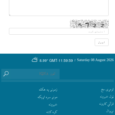
GMT-11:59:59
Saturday 08 August 2026
؛
8.99°
لومړۍ مخ
زمونږ په هکله
ټول خبرونه
مونږ سره اړيکه
قرآني کارونه
‫خبرونه
نړيوال
کره کتنه