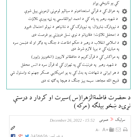
کې یو تاریخي پړاو
په عراق کې د قرآني استعدادونو د سیالیو لومړنۍ ازموینې پیل شوې
د شهید رهبر په یاد کې د احمد ابوالقاسمي په زړه پورې تلاؤت
د نیویارک ښاروال: په نیویارک کې د نتانیاهو د نیولو احتمال څېړو
د ؛محفل تلاؤت؛ دقاریانو د نوي نسل دروزنې یو فرصت دی
د اسلامی انقلاب د رهبر د حکم اطاعت د جنګ په ډګر او له دښمن سره
په مبارزه کې د بریا لازم شرط دی
په مراکش کې د قرآن کریم د حافظانو لاریون (انځوریز راپور)
د شهید رهبر په درنښت کې په تهران کې له قرآن سره د انس محفل
د هر ایرانی د شهادت په بدل کې به یو امریکایي عسکر جهنم ته واستول شي
ذبیح الله مجاهد: سیمه ییز جنګ د هیچا په ګټه نه دی
د حضرت فاطمةالزهرا(س)سیرت او کردار د درستې
نړۍد ښځو بیلګه (مرکه)
سرلیک
عمومی
15:52 - December 26, 2022
د خبر لمبر:
3486656