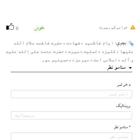
خوښ
خرابی کی رپورٹ
0
ایام فاظمیه
شهادت
حضرت فاطمه سلام الله
بچوې:
،
،
علیها
کلیزه
تسلیت
سیرت
حضرت محمد صلی الله علیه
،
،
،
،
و آله
اسلامی امت
میرمن
دحسینیو مور
،
،
،
ستاسو نظر
د خبر لمبر
بريښناليک
* ستاسو نظر