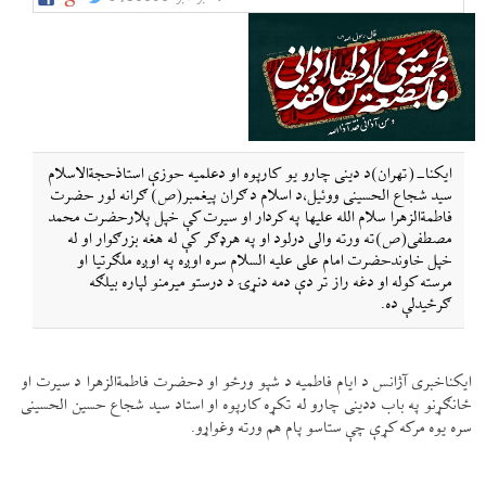
ایکنا-(تهران)د دینی چارو یو کارپوه او دعلمیه حوزې استاذحجةالاسلام
سید شجاع الحسینی ووئيل،د اسلام د ګران پيغمبر(ص) ګرانه لور حضرت
فاطمةالزهرا سلام الله علیها په کردار او سیرت کې خپل پلارحضرت محمد
مصطفی(ص)ته ورته والی درلود او په هرډګر کې له هغه بزرګوار او له
خپل خاوندحضرت امام علی علیه السلام سره اوږه په اوږه ملګرتیا او
مرسته کوله او دغه راز تر دې دمه دنړۍ د درستو میرمنو لپاره بیلګه
ګرځيدلې ده.
ایکناخبری آژانس د ایام فاطمیه د شپو ورځو او دحضرت فاطمةالزهرا د سیرت او
ځانګړنو په باب ددینی چارو له تکړه کارپوه او استاد سید شجاع حسین الحسینی
سره یوه مرکه کړې چې ستاسو پام هم ورته وغواړو.