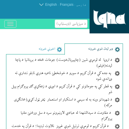
.
.
فارسی
Français
English
د مېزپاسى (ډیسټاپ)
باز
و
بسته
کردن
منو
ډير لیدل شوي خبرونه
اخیرني خبرونه
د اروپا له لومړي شین (چاپېریال‌دوست) جومات څخه د بریتانیا د پاچا
لیدنه(فیلم)
په جده کې د قرآن کریم د سورو د خوشخطئ نادره هنري تابلو نندارې ته
وړاندې شوه
په قطر کې په جوماتونو کې د قرآن کریم د اوړي د زده‌کړې ګډ پروګرام پیل
شو
د شهیدانو وینه به له سیمې د استکبار او استعمار ټغر ټول کړي(ځانګړی
مرکه)
د مقاومت د سیدالشهدا له عبادي لارښوونو سره د سل ورځنئ ملتیا
پروګرام
د قرآن کریم د لومړي ترتیل شوي غږیز تلاوت ثبتیدا؛ د قرآن په خدمت