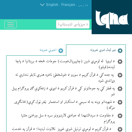
.
.
فارسی
Français
English
د مېزپاسى (ډیسټاپ)
باز
و
بسته
کردن
منو
ډير لیدل شوي خبرونه
اخیرني خبرونه
د اروپا له لومړي شین (چاپېریال‌دوست) جومات څخه د بریتانیا د پاچا
لیدنه(فیلم)
په جده کې د قرآن کریم د سورو د خوشخطئ نادره هنري تابلو نندارې ته
وړاندې شوه
په قطر کې په جوماتونو کې د قرآن کریم د اوړي د زده‌کړې ګډ پروګرام پیل
شو
د شهیدانو وینه به له سیمې د استکبار او استعمار ټغر ټول کړي(ځانګړی
مرکه)
د مقاومت د سیدالشهدا له عبادي لارښوونو سره د سل ورځنئ ملتیا
پروګرام
د قرآن کریم د لومړي ترتیل شوي غږیز تلاوت ثبتیدا؛ د قرآن په خدمت