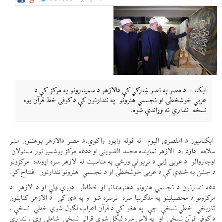
ایکنا – د مصر په نصر ښارګي کې دالازهر د سمینارونو په مرکز کې د
عربي خوشخطۍ او تجسمي هنرونو په نندارتون کې د کوفی خط قرآن یوه
نسخه نندارې ته وړاندې شوه.
ایکنانیوز د املصری الیوم له قوله راپور راکوي،د مصر دالازهر پوهنتون مشر
سلامه داؤد ،د الازهر نماینده محمد الضوینی او ددغه مرکز یوشمیر نور مسئولان
اوچاروالو د عربی ژبې د نړیوالې ورځې په مناسبت له الازهر سره اړونده مرکزونو
د جشن په څنډې کې د عربی خوشخطۍ او د تجسمي هنرونو نندارتون افتتاح کړ.
دغه نندارتون د تجسمي هنرونو دهنرمندانو او خطاطو دیوې ډلې او د الازهر د
مرکزونو د محصیلینو په ملګرتیا سره ترسره شو او په دې کې د الازهر کتابتون
تاریخي خطي نسخې چې په هغو کې د قرآن اعراب لګول شوي خطي نسخې ،
د کوفی قرآن نسخې او په لاس سره لیکل شوي قراني نسخې شاملې وې ، نندارې