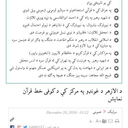
کې یو تاریخي پړاو
په عراق کې د قرآني استعدادونو د سیالیو لومړنۍ ازموینې پیل شوې
د شهید رهبر په یاد کې د احمد ابوالقاسمي په زړه پورې تلاؤت
د نیویارک ښاروال: په نیویارک کې د نتانیاهو د نیولو احتمال څېړو
د ؛محفل تلاؤت؛ دقاریانو د نوي نسل دروزنې یو فرصت دی
د اسلامی انقلاب د رهبر د حکم اطاعت د جنګ په ډګر او له دښمن سره
په مبارزه کې د بریا لازم شرط دی
په مراکش کې د قرآن کریم د حافظانو لاریون (انځوریز راپور)
د شهید رهبر په درنښت کې په تهران کې له قرآن سره د انس محفل
د هر ایرانی د شهادت په بدل کې به یو امریکایي عسکر جهنم ته واستول شي
ذبیح الله مجاهد: سیمه ییز جنګ د هیچا په ګټه نه دی
د الازهر د غونډو په مرکز کې د کوفی خط قرآن
نمایش
سرلیک
عمومی
10:22 - December 24, 2024
د خبر لمبر:
3490357