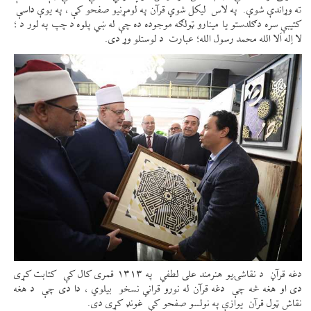
ته وړاندې شوې. په لاس لیکل شوي قرآن په لومړنیو صفحو کې ، په یوې داسې
کتیبې سره دګلدستو یا مینارو ټولګه موجوده ده چې له ښي پلوه د چپ په لور د ؛
لا اِله اَلا الله محمد رسول الله؛ عبارت د لوستلو وړ دی.
دغه قرآڼ د نقاشۍیو هنرمند علی لطفي په ۱۳۱۳ قمری کال کې کتابت کړی
دی او هغه څه چې دغه قرآن له نورو قراني نسخو بیلوي ، دا دی چې د هغه
نقاش ټول قرآن یوازې په نولسو صفحو کې غونډ کړی دی.