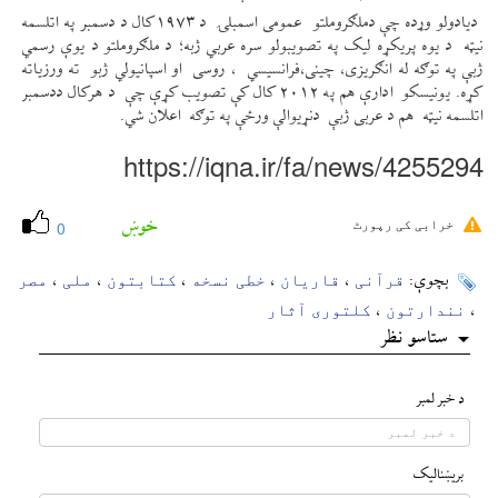
دیادولو وړده چې دملګروملتو عمومی اسمبلۍ د ۱۹۷۳کال د دسمبر په اتلسمه
نیټه د یوه پریکړه لیک په تصویبولو سره عربي ژبه؛ د ملګروملتو د یوې رسمي
ژبې په توګه له انګریزی، چینی،فرانسیسي ، روسی او اسپانیولي ژبو ته ورزیاته
کړه. یونیسکو ادارې هم په ۲۰۱۲ کال کې تصویب کړې چې د هرکال ددسمبر
اتلسمه نیټه هم د عربی ژبې دنړیوالې ورځې په توګه اعلان شي.
https://iqna.ir/fa/news/4255294
خوښ
خرابی کی رپورٹ
0
قرآنی
قاریان
خطی نسخه
کتابتون
ملی
مصر
بچوې:
،
،
،
،
،
نندارتون
کلتوری آثار
،
،
ستاسو نظر
د خبر لمبر
بريښناليک