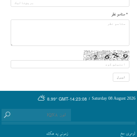
* ستاسو نظر
GMT-14:23:08
Saturday 08 August 2026
؛
8.99°
لومړۍ مخ
زمونږ په هکله