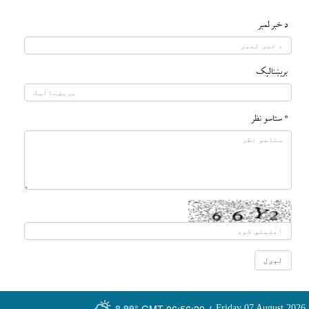
د خبر لمبر
بريښناليک
* ستاسو نظر
GMT-06:56:29
Friday 07 August 2026
؛