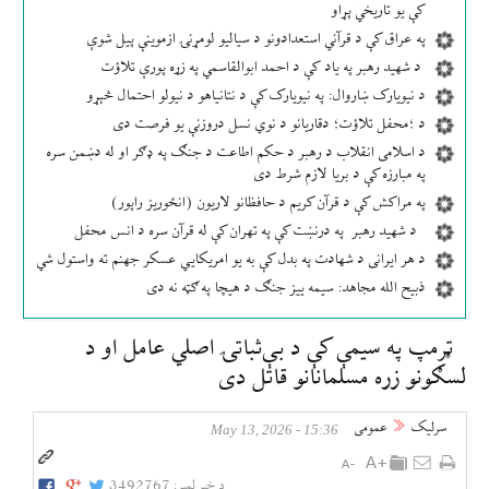
کې یو تاریخي پړاو
په عراق کې د قرآني استعدادونو د سیالیو لومړنۍ ازموینې پیل شوې
د شهید رهبر په یاد کې د احمد ابوالقاسمي په زړه پورې تلاؤت
د نیویارک ښاروال: په نیویارک کې د نتانیاهو د نیولو احتمال څېړو
د ؛محفل تلاؤت؛ دقاریانو د نوي نسل دروزنې یو فرصت دی
د اسلامی انقلاب د رهبر د حکم اطاعت د جنګ په ډګر او له دښمن سره
په مبارزه کې د بریا لازم شرط دی
په مراکش کې د قرآن کریم د حافظانو لاریون (انځوریز راپور)
د شهید رهبر په درنښت کې په تهران کې له قرآن سره د انس محفل
د هر ایرانی د شهادت په بدل کې به یو امریکایي عسکر جهنم ته واستول شي
ذبیح الله مجاهد: سیمه ییز جنګ د هیچا په ګټه نه دی
ټرمپ په سیمې کې د بې‌ثباتۍ اصلي عامل او د
لسګونو زره مسلمانانو قاتل دی
سرلیک
عمومی
15:36 - May 13, 2026
د خبر لمبر:
3492767