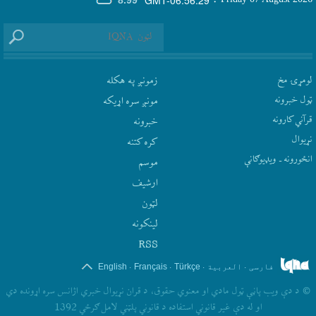
8.99°
لومړۍ مخ
زمونږ په هکله
ټول خبرونه
مونږ سره اړيکه
قرآني کارونه
‫خبرونه
نړيوال
کره کتنه
انځورونه ـ ویډیوګانې
موسم
ارشيف
لټون
لينکونه
RSS
.
.
.
.
فارسی
العربیة
Türkçe
Français
English
©
د دې ويب پاڼې ټول مادي او معنوي حقوق، د قران نړيوال خبري اژانس سره اړونده دي
او له دې غير قانوني استفاده د قانوني پلټني لامل ګرځي 1392