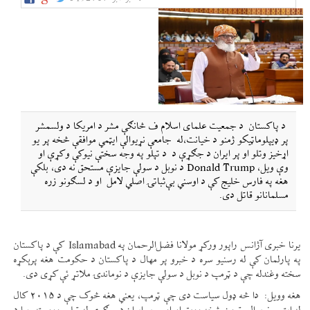
د پاکستان د جمعیت علمای اسلام ف څانګې مشر د امریکا د ولسمشر
پر ډیپلوماټیکو ژمنو د خیانت،له جامعې نړیوالې ایټمي موافقې څخه پر یو
اړخیز وتلو او پر ایران د جګړې د د تپلو په وجه سختې نیوکې وکړې او
وې ویل، Donald Trump د نوبل د سولې جایزې مستحق نه دی، بلکې
هغه په فارس خلیج کې د اوسني بې‌ثباتۍ اصلي لامل او د لسګونو زره
مسلمانانو قاتل دی.
یرنا خبری آژانس راپور ورکړ مولانا فضل‌الرحمان په Islamabad کې د پاکستان
په پارلمان کې له رسنیو سره د خبرو پر مهال د پاکستان د حکومت هغه پرېکړه
سخته وغندله چې د ټرمپ د نوبل د سولې جایزې د نوماندۍ ملاتړ ئې کړی دی.
هغه وویل: دا څه ډول سیاست دی چې ټرمپ، یعني هغه څوک چې د ۲۰۱۵ کال