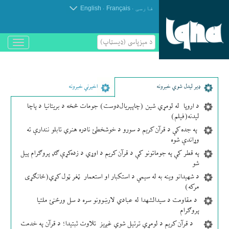
.
.
فارسی
Français
English
د مېزپاسى (ډیسټاپ)
باز
و
بسته
کردن
منو
ډير لیدل شوي خبرونه
اخیرني خبرونه
د اروپا له لومړي شین (چاپېریال‌دوست) جومات څخه د بریتانیا د پاچا
لیدنه(فیلم)
په جده کې د قرآن کریم د سورو د خوشخطئ نادره هنري تابلو نندارې ته
وړاندې شوه
په قطر کې په جوماتونو کې د قرآن کریم د اوړي د زده‌کړې ګډ پروګرام پیل
شو
د شهیدانو وینه به له سیمې د استکبار او استعمار ټغر ټول کړي(ځانګړی
مرکه)
د مقاومت د سیدالشهدا له عبادي لارښوونو سره د سل ورځنئ ملتیا
پروګرام
د قرآن کریم د لومړي ترتیل شوي غږیز تلاوت ثبتیدا؛ د قرآن په خدمت