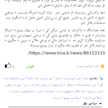
له ایټمي نړیوال تړون څخه ووت او اوس پر ایران د جګړې له تپلو وروسته بیا د
بل تړون په لټه کې دی،څو د نوبل جایزې ته معرفي شي.
دغه پاکستاني سیاستوال او مذهبی مشر زیاته کړه،د امریکا ولسمشر د مینځني
ختیځ د ناامنۍ او په فارس خلیج کې د بې‌ثباتۍ اصلي عامل او د لسګونو زره
مسلمانانو قاتل دی.
هغه همدارنګه د پاکستان په ولسی جرګې کې د وینا پر مهال وویل؛د امریکا
ولسمشر د غزې د خلکو په ډله‌ییزې وژنې کې له وحشي صهیونیستي رژیم سره
مستقیمه ملګرتیا کړې ده. د اسرائیلو مالي او پوځي ملاتړ د سیمې د جګړې د
پراخېدو لامل شو، او هغوی دغه جګړه تر ایران پورې ورسوله.
https://www.irna.ir/news/86153133/
خوښ
خرابی کی رپورٹ
0
قرانی خبرونه
قرآنی هنرونه
قرآنی محفلونه
بچوې:
،
،
،
قرآنی تعلیمات
فضل الرحمن
دینی عالم
ترامپ
وحشی
،
،
،
،
اسراییل
قاتلان
شهیدان
مسلمانان
فلسطین
غزه
،
،
،
،
،
،
اسلامی امت
اسلامی هیوادونه
،
ستاسو نظر