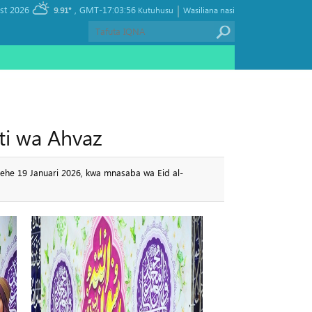
|
, Friday 07 August 2026
GMT-17:03:56
9.91°
Kutuhusu
Wasiliana nasi
ti wa Ahvaz
arehe 19 Januari 2026, kwa mnasaba wa Eid al-