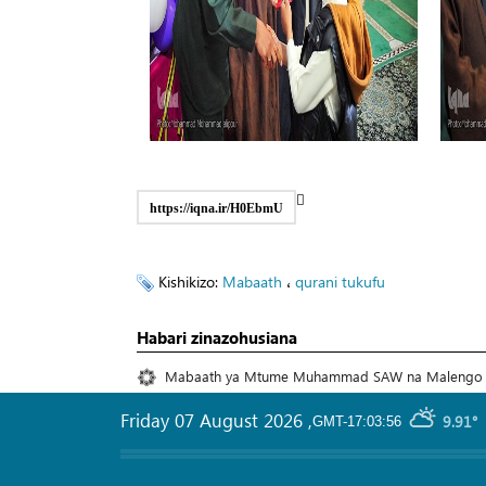
https://iqna.ir/H0EbmU
Kishikizo:
Mabaath
،
qurani tukufu
Habari zinazohusiana
Mabaath ya Mtume Muhammad SAW na Malengo 
Friday 07 August 2026
,
9.91°
GMT-17:03:56