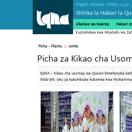
English
Français
Türkçe
.
.
.
.
العربیة
Shirika la Habari la Qu
Ukurasa wa kwanza
Habari z
Maelfu ya Mazuwaru wa Arbaeen
Picha‎ - Filamu‎
Jumla
Picha za Kikao cha Usom
IQNA – Kikao cha usomaji wa Qurani kimefanyika katik
Mab’ath, siku ya kukumbuka kutumwa kwa Muhamm