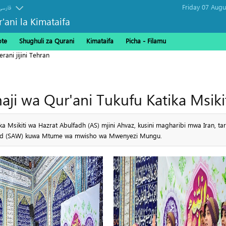
فارسی
r'ani la Kimataifa
ote
Shughuli za Qurani
Kimataifa
Picha‎ - Filamu‎
 Wapita Mkoa wa Ilam Kuelekea Iraq
aji wa Qur'ani Tukufu Katika Msiki
a Msikiti wa Hazrat Abulfadh (AS) mjini Ahvaz, kusini magharibi mwa Iran, t
ad (SAW) kuwa Mtume wa mwisho wa Mwenyezi Mungu.