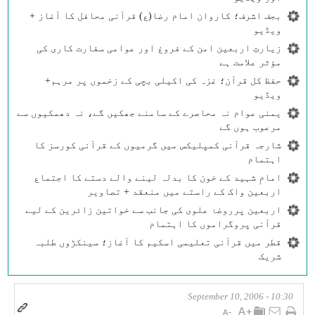
بجف اشرف؛ کاروان امام رضا(ع) قرآنی محافل کا آغاز +
ویڈیو
زیارتِ اربعین امن کے فروغ اور عوامی سفارت کاری کی
مؤثر علامت ہے
حفظ کل قرآن؛ غزہ کی اکیلی بچی کے زخموں پر مرہم+
ویڈیو
یمنی عوام نہ محاصرے کے سامنے جھکیں گے، نہ دھمکیوں سے
مرعوب ہوں گے
شارجہ قرآنی کمپلیکس میں گرمیوں کے قرآنی کورسز کا
اہتمام
امامِ شہید کے خون کا بدلہ لینے والے دستے کا اجتماع
اربعین واک کے راستے میں منعقد + تصاویر
اربعین پرروضۂ علوی کی جانب سے خواتین زائرین کے لیے
قرآنی پروگراموں کا اہتمام
قطر میں قرآنی تعلیمی اسکیم کا آغاز؛ سینکڑوں طلبہ
شریک
10:30 - September 10, 2006