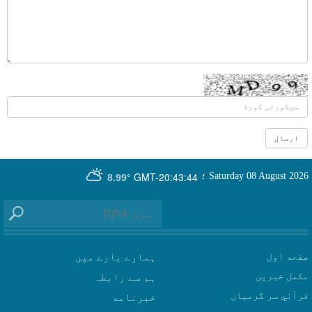
GMT-20:43:44
Saturday 08 August 2026
؛
8.99°
صفحه اول
ہمارے بارے میں
مکمل خبریں
ہم سے رابطہ
قرآني سر گرمياں