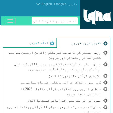
.
.
فارسی
Français
English
نسخہ برایے ڈیسک ٹاپ
باز
و
بسته
کردن
منو
تمام خبریں
مقبول ترین خبریں
روضۂ حسینی کی جانب سے غیرملکی زائرینِ اربعین کے لیے
کثیر لسانی رہنمائی اور سروسز
عمان ریڈیو قرآن کے قیام کی بیسویں سالگرہ؛ عمانی
قراء کی تلاوتوں کے ریکارڈنگ پر خصوصی توجہ
ملایشین قرآنی مقابلوں کا اعلان
گھر میں والد کی قرآنی محفلوں کی یاد ستاتی ہے
سلطان قابوس بین الاقوامی قرآنی مقابلہ 2026 کا
ابتدائی مرحلہ شروع
مصری قرآنی مقابلوں کے زبانی ٹیسٹ کا آغاز
عراق کے سب سے بڑے اربعین موکب کا قرآنی پیغام+ ٹصاویر
اور ویڈیو