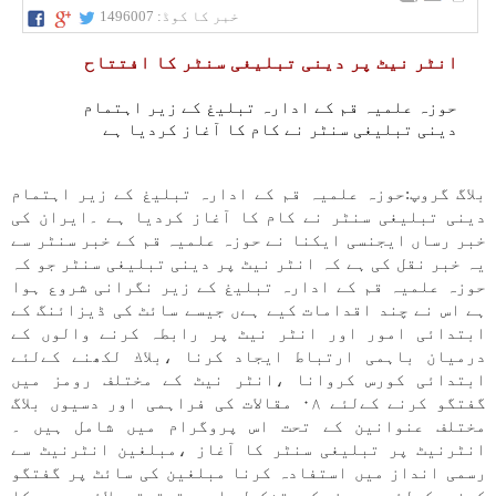
خبر کا کوڈ:
1496007
انٹر نیٹ پر دينی تبليغی سنٹر كا افتتاح
حوزہ علمیہ قم كے ادارہ تبليغ كے زير اہتمام
دينی تبليغی سنٹر نے كام كا آغاز كرديا ہے
بلاگ گروپ:حوزہ علمیہ قم كے ادارہ تبليغ كے زير اہتمام
دينی تبليغی سنٹر نے كام كا آغاز كرديا ہے ۔ايران كی
خبر رساں ايجنسی ايكنا نے حوزہ علمیہ قم كے خبر سنٹر سے
یہ خبر نقل كی ہے كہ انٹر نیٹ پر دينی تبليغی سنٹر جو كہ
حوزہ علمیہ قم كے ادارہ تبليغ كے زير نگرانی شروع ہوا
ہے اس نے چند اقدامات كیے ہےں جيسے سائٹ كی ڈيزائنگ كے
ابتدائی امور اور انٹر نیٹ پر رابطہ كرنے والوں كے
درميان باہمی ارتباط ايجاد كرنا ،بلاك لكھنے كےلئے
ابتدائی كورس كروانا ،انٹر نیٹ كے مختلف رومز میں
گفتگو كرنے كےلئے ۰۸ مقالات كی فراہمی اور دسيوں بلاگ
مختلف عنوانين كے تحت اس پروگرام میں شامل ہیں ۔
انٹرنیٹ پر تبليغی سنٹر كا آغاز ،مبلغين انٹرنیٹ سے
رسمی انداز میں استفادہ كرنا مبلغين كی سائٹ پر گفتگو