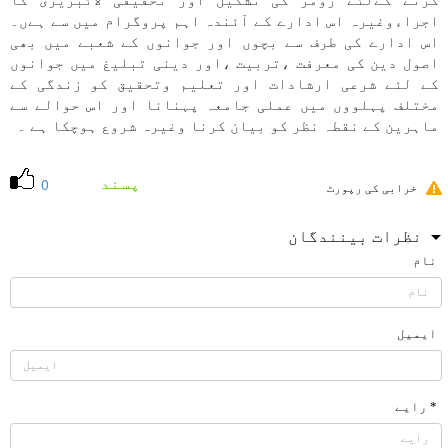
كرنے كےلئے رومز كی تشكيل اور تحقيقی لائبريری كا
اجراءوغيرہ اس ادارے كے آئندہ اہم پروگرام میں سے ہےں۔
اس ادارے كی طرف سے بچوں اور جوانوں كے شعبے میں بھی
اصول دين كی معرفت ،تربيت ،اور دينی تبليغ میں جوانوں
كے لئے شرعی ارشادات اور تعليم وتحقيق كو زندگی كے
مختلف پہلووں میں عملی جامعہ پہنانا اور اس حوالے سے
ماہرين كے نقطہ نظر كو بيان كرنا وغيرہ شروع ہوچكا ہے ۔
پسند
0
خرابی کی رپورٹ
نظرات بینندگان
نام
ایمیل
* رایے