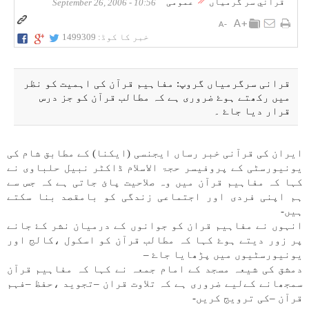
قرآني سر گرمياں
عمومی
10:56 - September 26, 2006
خبر کا کوڈ:
1499309
قرانی سرگرمياں گروپ: مفاہيم قرآن كی اہميت كو نظر
میں ركھتے ہوۓ ضروری ہے كہ مطالب قرآن كو جز درس
قرار ديا جاۓ ۔
ايران كی قرآنی خبر رساں ايجنسی (ايكنا) كے مطابق شام كی
يونيورسٹی كے پروفيسر حجۃ الاسلام ڈاكٹر نبيل حلباوی نے
كہا كہ مفاہيم قرآن میں وہ صلاحيت پائ جاتی ہے كہ جس سے
ہم اپنی فردی اور اجتماعی زندگی كو بامقصد بنا سكتے
ہیں-
انہوں نے مفاہيم قران كو جوانوں كے درميان نشر كۓ جانے
پر زور ديتے ہوۓ كہا كہ مطالب قرآن كو اسكول ،كالج اور
يونيورسٹيوں میں پڑھايا جاۓ –
دمشق كی شيعہ مسجد كے امام جمعہ نے كہا كہ مفاہيم قرآن
سمجھانے كےلیے ضروری ہے كہ تلاوت قران –تجويد ،حفظ –فہم
قرآن –كی ترويج كریں-