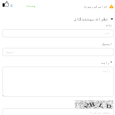
پسند
0
خرابی کی رپورٹ
نظرات بینندگان
نام
ایمیل
* رایے