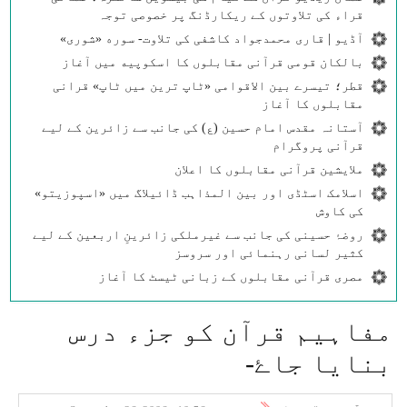
قراء کی تلاوتوں کے ریکارڈنگ پر خصوصی توجہ
آڈیو | قاری محمدجواد کاشفی کی تلاوت- سوره‌‌ «شوری»
بالکان قومی قرآنی مقابلوں کا اسکوپیه میں آغاز
قطر؛ تیسرے بین الاقوامی «ٹاپ ترین میں ٹاپ» قرانی
مقابلوں کا آغاز
آستانہ مقدس امام حسین (ع) کی جانب سے زائرین کے لیے
قرآنی پروگرام
ملایشین قرآنی مقابلوں کا اعلان
اسلامک اسٹڈی اور بین المذاہب ڈائیلاگ میں «اسپوزیتو»
کی کاوش
روضۂ حسینی کی جانب سے غیرملکی زائرینِ اربعین کے لیے
کثیر لسانی رہنمائی اور سروسز
مصری قرآنی مقابلوں کے زبانی ٹیسٹ کا آغاز
مفاہيم قرآن كو جزء درس
بنايا جاۓ-