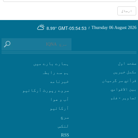
GMT-05:54:53
Thursday 06 August 2026
؛
8.99°
صفحه اول
ہمارے بارے میں
مکمل خبریں
ہم سے رابطہ
قرآني سر گرمياں
بين الاقوامي
سروے رپورٹ آرکائیو
تصاوير - فلم
آب و هوا
سرچ
لنکس
RSS