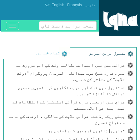
.
.
فارسی
Français
English
نسخہ برایے ڈیسک ٹاپ
باز
و
بسته
کردن
منو
تمام خبریں
مقبول ترین خبریں
فرانس میں بین المذاہب مکالمہ وقت کی اہم ضرورت ہے
مصری قاری شیخ عوض عبداللہ الفردی؛ پروگرام "دولتِ
تلاوت" کی متاثر کن شخصیت
استنبول میں ترک اور عرب فنکاروں کی آٹھویں مصوری
نمائش کا آغاز+ تصاویر
عراق میں اربعین بارے قرآنی اسٹیشنز کے انتظامات کے
لیے ابتدائی اجلاس منعقد
پہلی ریکارڈ شدہ قرآنی تلاوت کی سالگرہ، اوقاف کی جانب
سے خراجِ تحسین
تصاویر| زائرین اربعین کے راستوں پر
عمان ریڈیو قرآن کے قیام کی بیسویں سالگرہ؛ عمانی