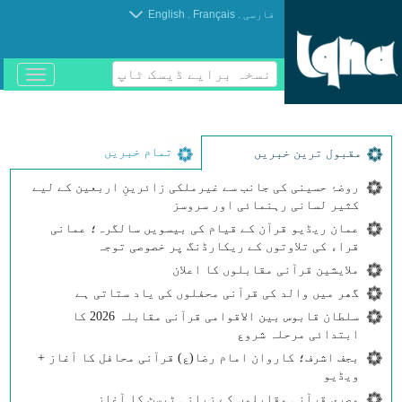
.
.
فارسی
Français
English
نسخہ برایے ڈیسک ٹاپ
باز
و
بسته
کردن
منو
تمام خبریں
مقبول ترین خبریں
روضۂ حسینی کی جانب سے غیرملکی زائرینِ اربعین کے لیے
کثیر لسانی رہنمائی اور سروسز
عمان ریڈیو قرآن کے قیام کی بیسویں سالگرہ؛ عمانی
قراء کی تلاوتوں کے ریکارڈنگ پر خصوصی توجہ
ملایشین قرآنی مقابلوں کا اعلان
گھر میں والد کی قرآنی محفلوں کی یاد ستاتی ہے
سلطان قابوس بین الاقوامی قرآنی مقابلہ 2026 کا
ابتدائی مرحلہ شروع
بجف اشرف؛ کاروان امام رضا(ع) قرآنی محافل کا آغاز +
ویڈیو
مصری قرآنی مقابلوں کے زبانی ٹیسٹ کا آغاز