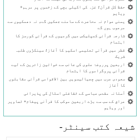
حفظ کل قرآن؛ غزہ کی اکیلی بچی کے زخموں پر مرہم+
ویڈیو
یمنی عوام نہ محاصرے کے سامنے جھکیں گے، نہ دھمکیوں سے
مرعوب ہوں گے
شارجہ قرآنی کمپلیکس میں گرمیوں کے قرآنی کورسز کا
اہتمام
قطر میں قرآنی تعلیمی اسکیم کا آغاز؛ سینکڑوں طلبہ
شریک
اربعین پرروضۂ علوی کی جانب سے خواتین زائرین کے لیے
قرآنی پروگراموں کا اہتمام
سعودی عرب میں چھیالیسویں بین الاقوامی قرآنی مقابلوں
کا آغاز
آستانہ مقدس عباسی کے ثقافتی اسٹال کی پذیرائی
عراق کے سب سے بڑے اربعین موکب کا قرآنی پیغام+ ٹصاویر
اور ویڈیو
شيعہ كتب سينٹر-