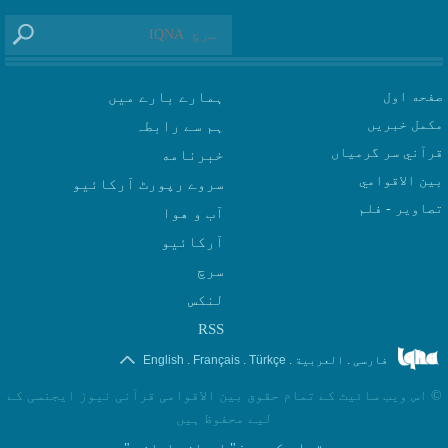
صفحه اول
ہمارے بارے میں
مکمل خبریں
ہم سے رابطہ
قرآني سر گرمياں
بين الاقوامي
سروے رپورٹ آرکائیو
تصاوير - فلم
آب و هوا
سرچ
لنکس
RSS
.
.
.
.
فارسی
العربیة
Türkçe
Français
English
©
اس ویب سائیٹ کے تمام حقوق بین الاقوامی قرآنی نیوز ایجنسی کے
لیے محفوظ ہیں