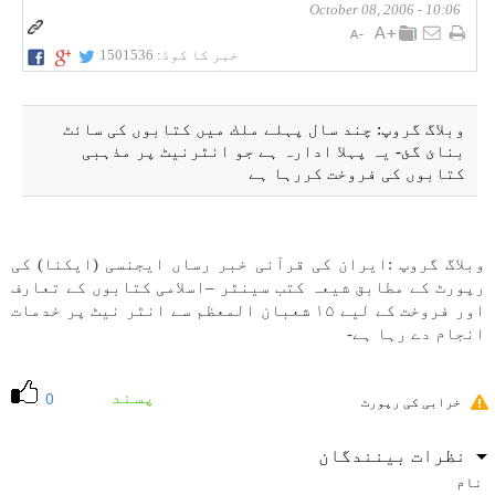
10:06 - October 08, 2006
خبر کا کوڈ:
1501536
وبلاگ گروپ: چند سال پہلے ملك میں كتابوں كی ساﺋٹ
بنائ گئ- یہ پہلا ادارہ ہے جو انٹرنیٹ پر مذہبی
كتابوں كی فروخت كررہا ہے
وبلاگ گروپ :ايران كی قرآنی خبر رساں ايجنسی (ايكنا) كی
رپورٹ كے مطابق شيعہ كتب سينٹر –اسلامی كتابوں كے تعارف
اور فروخت كے لیے ۱۵ شعبان المعظم سے انٹر نیٹ پر خدمات
انجام دے رہا ہے-
پسند
0
خرابی کی رپورٹ
نظرات بینندگان
نام