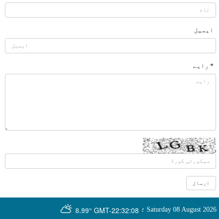
ایمیل
* رایے
GMT-22:32:08
Saturday 08 August 2026
؛
8.99°