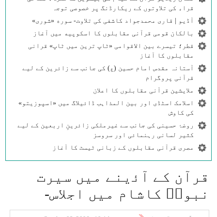
قراء کی تلاوتوں کے ریکارڈنگ پر خصوصی توجہ
آڈیو | قاری محمدجواد کاشفی کی تلاوت- سوره‌‌ «شوری»
بالکان قومی قرآنی مقابلوں کا اسکوپیه میں آغاز
قطر؛ تیسرے بین الاقوامی «ٹاپ ترین میں ٹاپ» قرانی
مقابلوں کا آغاز
آستانہ مقدس امام حسین (ع) کی جانب سے زائرین کے لیے
قرآنی پروگرام
ملایشین قرآنی مقابلوں کا اعلان
اسلامک اسٹڈی اور بین المذاہب ڈائیلاگ میں «اسپوزیتو»
کی کاوش
روضۂ حسینی کی جانب سے غیرملکی زائرینِ اربعین کے لیے
کثیر لسانی رہنمائی اور سروسز
مصری قرآنی مقابلوں کے زبانی ٹیسٹ کا آغاز
قرآن كے آﺋينے میں سيرت
نبویۖ كاشام میں اجلاس-