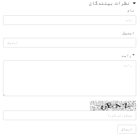
نظرات بینندگان
نام
ایمیل
* رایے