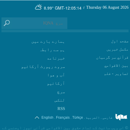
GMT-12:05:14
Thursday 06 August 2026
؛
8.99°
صفحه اول
ہمارے بارے میں
مکمل خبریں
ہم سے رابطہ
قرآني سر گرمياں
بين الاقوامي
سروے رپورٹ آرکائیو
تصاوير - فلم
آب و هوا
سرچ
لنکس
RSS
.
.
.
.
فارسی
العربیة
Türkçe
Français
English
©
اس ویب سائیٹ کے تمام حقوق بین الاقوامی قرآنی نیوز ایجنسی کے