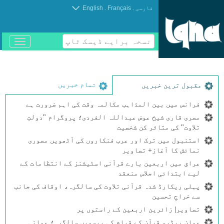
.
.
فارسی
Français
English
نسخہ برایے ڈیسک ٹاپ
باز
و
بسته
کردن
منو
تمام خبریں
مقبول ترین خبریں
فرانس میں بین المذاہب مکالمہ وقت کی اہم ضرورت ہے
مصری قاری شیخ عوض عبداللہ الفردی؛ پروگرام "دولتِ
تلاوت" کی متاثر کن شخصیت
استنبول میں ترک اور عرب فنکاروں کی آٹھویں مصوری
نمائش کا آغاز+ تصاویر
عراق میں اربعین بارے قرآنی اسٹیشنز کے انتظامات کے
لیے ابتدائی اجلاس منعقد
پہلی ریکارڈ شدہ قرآنی تلاوت کی سالگرہ، اوقاف کی جانب
سے خراجِ تحسین
تصاویر| زائرین اربعین کے راستوں پر
عمان ریڈیو قرآن کے قیام کی بیسویں سالگرہ؛ عمانی