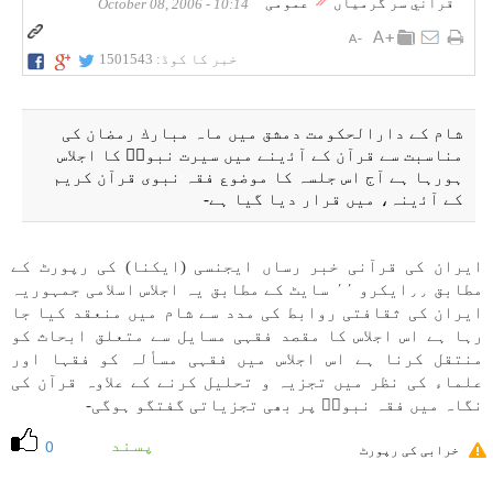
قرآني سر گرمياں
عمومی
10:14 - October 08, 2006
خبر کا کوڈ:
1501543
شام كے دارالحكومت دمشق میں ماہ مبارك رمضان كی
مناسبت سے قرآن كے آﺋينے میں سيرت نبویۖ كا اجلاس
ہورہا ہے آج اس جلسہ كا موضوع فقہ نبوی قرآن كريم
كے آﺋينہ، میں قرار ديا گيا ہے-
ايران كی قرآنی خبر رساں ايجنسی (ايكنا) كی رپورٹ كے
مطابق ٫٫ايكرو ٬٬ سایٹ كے مطابق یہ اجلاس اسلامی جمہوریہ
ايران كی ثقافتی روابط كی مدد سے شام میں منعقد كيا جا
رہا ہے اس اجلاس كا مقصد فقہی مسايل سے متعلق ابحاث كو
منتقل كرنا ہے اس اجلاس میں فقہی مسألہ كو فقہا اور
علماء كی نظر میں تجزیہ و تحليل كرنے كے علاوہ قرآن كی
نگاہ میں فقہ نبویۖ پر بھی تجزياتی گفتگو ہوگی-
پسند
0
خرابی کی رپورٹ