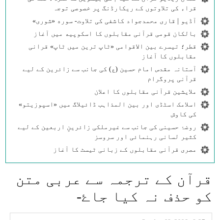
قراء کی تلاوتوں کے ریکارڈنگ پر خصوصی توجہ
آڈیو | قاری محمدجواد کاشفی کی تلاوت- سوره‌‌ «شوری»
بالکان قومی قرآنی مقابلوں کا اسکوپیه میں آغاز
قطر؛ تیسرے بین الاقوامی «ٹاپ ترین میں ٹاپ» قرانی
مقابلوں کا آغاز
آستانہ مقدس امام حسین (ع) کی جانب سے زائرین کے لیے
قرآنی پروگرام
ملایشین قرآنی مقابلوں کا اعلان
اسلامک اسٹڈی اور بین المذاہب ڈائیلاگ میں «اسپوزیتو»
کی کاوش
روضۂ حسینی کی جانب سے غیرملکی زائرینِ اربعین کے لیے
کثیر لسانی رہنمائی اور سروسز
مصری قرآنی مقابلوں کے زبانی ٹیسٹ کا آغاز
قرآن كے ترجمہ سے عربی متن
كو حذف نہ كيا جاۓ-