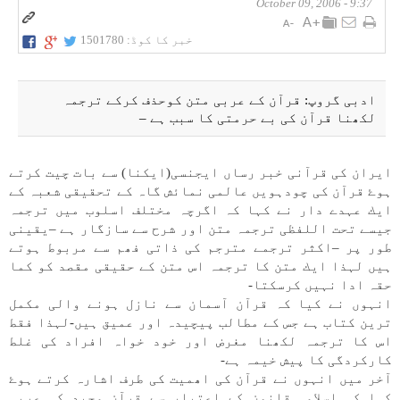
9:37 - October 09, 2006
خبر کا کوڈ:
1501780
ادبی گروپ: قرآن كے عربی متن كوحذف كركے ترجمہ
لكھنا قرآن كی بے حرمتی كا سبب ہے –
ايران كی قرآنی خبر رساں ايجنسی(ايكنا) سے بات چيت كرتے
ہوۓ قرآن كی چودہویں عالمی نماﺋش گاہ كے تحقيقی شعبہ كے
ايك عہدے دار نے كہا كہ اگرچہ مختلف اسلوب میں ترجمہ
جيسے تحت اللفظی ترجمہ متن اور شرح سے سازگار ہے –يقينی
طور پر –اكثر ترجمے مترجم كی ذاتی فھم سے مربوط ہوتے
ہیں لہذا ايك متن كا ترجمہ اس متن كے حقيقی مقصد كو كما
حقہ ادا نہیں كرسكتا-
انہوں نے كيا كہ قرآن آسمان سے نازل ہونے والی مكمل
ترين كتاب ہے جس كے مطالب پيچيدہ اور عميق ہیں-لہذا فقط
اس كا ترجمہ لكھنا مغرض اور خود خواہ افراد كی غلط
كاركردگی كا پيش خيمہ ہے-
آخر میں انہوں نے قرآن كی اھميت كی طرف اشارہ كرتے ہوۓ
كہا كہ اسلامی قانون كے اعتبار سے قرآن مجيد كی عربی