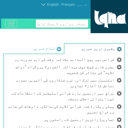
.
.
فارسی
Français
English
نسخہ برایے ڈیسک ٹاپ
باز
و
بسته
کردن
منو
تمام خبریں
مقبول ترین خبریں
فرانس میں بین المذاہب مکالمہ وقت کی اہم ضرورت ہے
مصری قاری شیخ عوض عبداللہ الفردی؛ پروگرام "دولتِ
تلاوت" کی متاثر کن شخصیت
استنبول میں ترک اور عرب فنکاروں کی آٹھویں مصوری
نمائش کا آغاز+ تصاویر
عراق میں اربعین بارے قرآنی اسٹیشنز کے انتظامات کے
لیے ابتدائی اجلاس منعقد
پہلی ریکارڈ شدہ قرآنی تلاوت کی سالگرہ، اوقاف کی جانب
سے خراجِ تحسین
تصاویر| زائرین اربعین کے راستوں پر
عمان ریڈیو قرآن کے قیام کی بیسویں سالگرہ؛ عمانی