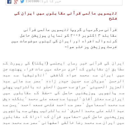
خبر کا کوڈ:
1501886
ﺗﺋيسویں عالمی قرآنی مقابلوں میں ايران كی
فتح
قرآنی سرگرمياں گروپ: ﺗﺋيسویں عالمی قرآنی
مقابله ۳ اكتوبر ۲۰۰۶ كو نماياں پوزيشن حاصل
كرنے والے افراد اور ايران كی تينوں موضوعات میں
فرسٹ پوزيشن پر ختم هوا-
ايران كی قرآنی خبر رساں ايجنسی (ايكنا) كی رپورٹ كے
مطابق ان مقابلوں كے آخری مرحله میں سات قراء پهنچے جن
میں ايران سے محمد جواد كاشفی ٬انڈونيشيا سے عبد
الرحمن ٬سویڈن سے حسين حيدر زاده ٬مصر سے ھانی عبد
العزيز الحسينی ٬عراق سے حسين الحلو نے بالترتيب پهلی
سے پانچویں پوزيشنیں حاصل كی –حفظ كے مقابلوں میں
ايران سے معتز آقائ ٬ليبيا سے جمعه علی محمد ٬بنگله ديش
سے محمد اسمعاعيل ٬مصر سے احمد فتحی جمعه احمد ٬يمن سے
عبد الله علی محمد العرش ٬نے بالترتيب پهلی سے پانچویں
پوزيشنیں حاصل كیں –مفاهيم قرآن كے ادراك كے مقابلوں
میں ايران سے محمد رضا خالقی اصفهانی ٬مصر سے محمد عبد