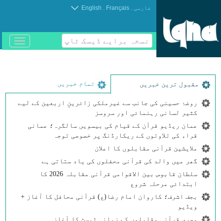
.
.
فارسی
Français
English
نسخہ برایے ڈیسک ٹاپ
باز
و
بسته
کردن
منو
تمام خبریں
مقبول ترین خبریں
روضۂ حسینی کی جانب سے غیرملکی زائرینِ اربعین کے لیے
کثیر لسانی رہنمائی اور سروسز
عمان ریڈیو قرآن کے قیام کی بیسویں سالگرہ؛ عمانی
قراء کی تلاوتوں کے ریکارڈنگ پر خصوصی توجہ
ملایشین قرآنی مقابلوں کا اعلان
گھر میں والد کی قرآنی محفلوں کی یاد ستاتی ہے
سلطان قابوس بین الاقوامی قرآنی مقابلہ 2026 کا
ابتدائی مرحلہ شروع
بجف اشرف؛ کاروان امام رضا(ع) قرآنی محافل کا آغاز +
ویڈیو
مصری قرآنی مقابلوں کے زبانی ٹیسٹ کا آغاز