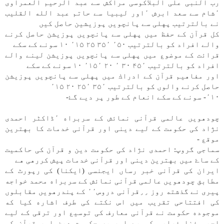
رب النبی علی البلاكوسی مراكش سے عبد الرحيم العمراوی
٬شام سے سعد ابرش ٬اور ليبيا سے حاتم عبد الله القليب
نے بالترتيب پهلی سے پانچویں پوزيشين حاصل كیں
كل قرآن كے حفظ میں پهلی سے پانچویں پوزيشن حاصل كرنے
والے افراد كو بالترتيب ٬۵۰ ۳۵٬ ۲۵ ٬۱۵ ۱۰ سونے كے سكے
قراﺋت كے موضوع میں پهلی سے پانچویں پوزيشن لينے والے
افراد كو بالترتيب ۴۵٬ ۳۰ ٬ ۲۰ ٬۱۵٬ ۱۰ سونے كے سكے
اور مفاهيم قرآن كے ادراك میں پهلی سے پانچویں پوزيشن
حاصل كرنے والوں كو بالترتيب ۳۵٬ ۲۵٬ ۲۰ ٬۱۵
٬۱۰- سونے كے سكے انعام كے طور پر دیے گۓ-
چودهویں عالمی قرآنی نماﺋش كے سربراه ٬ڈاكٹر احمدی
نژاد كی حكومت كے لیے دينی اور قرآنی خدمات كا بهترين
موقع -
سماجی گروپ: احمدی نژاد كی حكومت دين و قرآن كی حاكميت
كے ساۓ میں بهترين دينی اور قرآنی خدمات پيش كررهی هے
ايران كی قرآنی خبر رساں ايجنسی (ايكنا) كی رپورٹ كے
مطابق چودهویں عالمی قرآنی نماﺋش كے سربراه محمد خواجه
پيری نے گذشته روز ٫٫قرآنی دروس٬٬ كے پندرهویں مقابلوں
كی افتتاحی تقريب میں اس نكتے كی طرف اشاره كيا كه
موجوده حكومت نے قرآنی معارف كی توسيع اور ترقی كے لیے
اچھی فضا فراهم كی هے اور يه حكومت دين اور قرآن كی