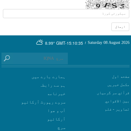
GMT-15:10:35
Saturday 08 August 2026
؛
8.99°
صفحه اول
ہمارے بارے میں
مکمل خبریں
ہم سے رابطہ
قرآني سر گرمياں
بين الاقوامي
سروے رپورٹ آرکائیو
تصاوير - فلم
آب و هوا
سرچ