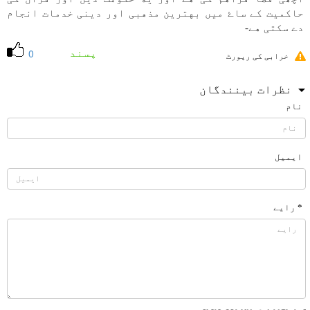
حاكميت كے ساۓ میں بهترين مذهبی اور دينی خدمات انجام
دے سكتی هے-
پسند
0
خرابی کی رپورٹ
نظرات بینندگان
نام
ایمیل
* رایے