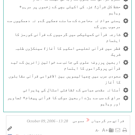
حفظ کل قرآن؛ غزہ کی اکیلی بچی کے زخموں پر مرہم+
ویڈیو
یمنی عوام نہ محاصرے کے سامنے جھکیں گے، نہ دھمکیوں سے
مرعوب ہوں گے
شارجہ قرآنی کمپلیکس میں گرمیوں کے قرآنی کورسز کا
اہتمام
قطر میں قرآنی تعلیمی اسکیم کا آغاز؛ سینکڑوں طلبہ
شریک
اربعین پرروضۂ علوی کی جانب سے خواتین زائرین کے لیے
قرآنی پروگراموں کا اہتمام
سعودی عرب میں چھیالیسویں بین الاقوامی قرآنی مقابلوں
کا آغاز
آستانہ مقدس عباسی کے ثقافتی اسٹال کی پذیرائی
عراق کے سب سے بڑے اربعین موکب کا قرآنی پیغام+ ٹصاویر
اور ویڈیو
قرآني سر گرمياں
عمومی
13:28 - October 09, 2006