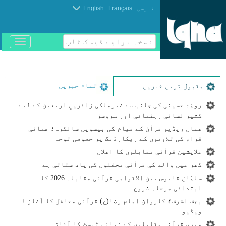
.
.
فارسی
Français
English
نسخہ برایے ڈیسک ٹاپ
باز
و
بسته
کردن
منو
تمام خبریں
مقبول ترین خبریں
روضۂ حسینی کی جانب سے غیرملکی زائرینِ اربعین کے لیے
کثیر لسانی رہنمائی اور سروسز
عمان ریڈیو قرآن کے قیام کی بیسویں سالگرہ؛ عمانی
قراء کی تلاوتوں کے ریکارڈنگ پر خصوصی توجہ
ملایشین قرآنی مقابلوں کا اعلان
گھر میں والد کی قرآنی محفلوں کی یاد ستاتی ہے
سلطان قابوس بین الاقوامی قرآنی مقابلہ 2026 کا
ابتدائی مرحلہ شروع
بجف اشرف؛ کاروان امام رضا(ع) قرآنی محافل کا آغاز +
ویڈیو
مصری قرآنی مقابلوں کے زبانی ٹیسٹ کا آغاز