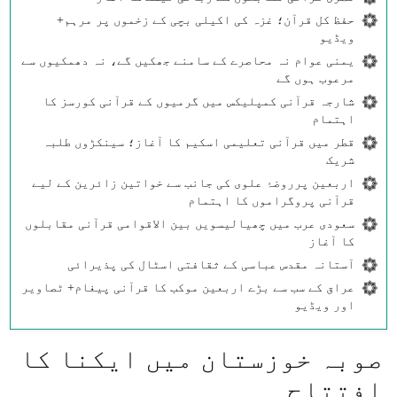
حفظ کل قرآن؛ غزہ کی اکیلی بچی کے زخموں پر مرہم+
ویڈیو
یمنی عوام نہ محاصرے کے سامنے جھکیں گے، نہ دھمکیوں سے
مرعوب ہوں گے
شارجہ قرآنی کمپلیکس میں گرمیوں کے قرآنی کورسز کا
اہتمام
قطر میں قرآنی تعلیمی اسکیم کا آغاز؛ سینکڑوں طلبہ
شریک
اربعین پرروضۂ علوی کی جانب سے خواتین زائرین کے لیے
قرآنی پروگراموں کا اہتمام
سعودی عرب میں چھیالیسویں بین الاقوامی قرآنی مقابلوں
کا آغاز
آستانہ مقدس عباسی کے ثقافتی اسٹال کی پذیرائی
عراق کے سب سے بڑے اربعین موکب کا قرآنی پیغام+ ٹصاویر
اور ویڈیو
صوبہ خوزستان میں ايكنا كا
افتتاح