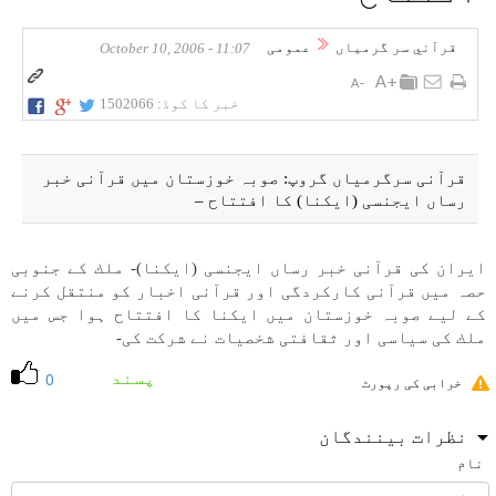
قرآني سر گرمياں
عمومی
11:07 - October 10, 2006
خبر کا کوڈ:
1502066
قرآنی سرگرمياں گروپ: صوبہ خوزستان میں قرآنی خبر
رساں ايجنسی (ايكنا) كا افتتاح –
ايران كی قرآنی خبر رساں ايجنسی (ايكنا)- ملك كے جنوبی
حصہ میں قرآنی كاركردگی اور قرآنی اخبار كو منتقل كرنے
كے لیے صوبہ خوزستان میں ايكنا كا افتتاح ہوا جس میں
ملك كی سياسی اور ثقافتی شخصيات نے شركت كی-
پسند
0
خرابی کی رپورٹ
نظرات بینندگان
نام