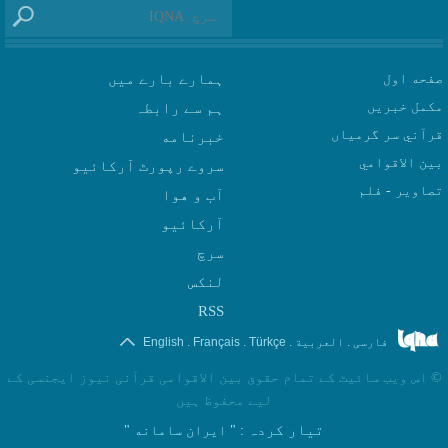
صفحه اول
ہمارے بارے میں
مکمل خبریں
ہم سے رابطہ
قرآني سر گرمياں
بين الاقوامي
سروے رپورٹ آرکائیو
تصاوير - فلم
آب و هوا
سرچ
لنکس
RSS
.
.
.
.
فارسی
العربیة
Türkçe
Français
English
©
اس ویب سائیٹ کے تمام حقوق بین الاقوامی قرآنی نیوز ایجنسی کے
لیے محفوظ ہیں
تیار کردہ
: " ایران سامانه "