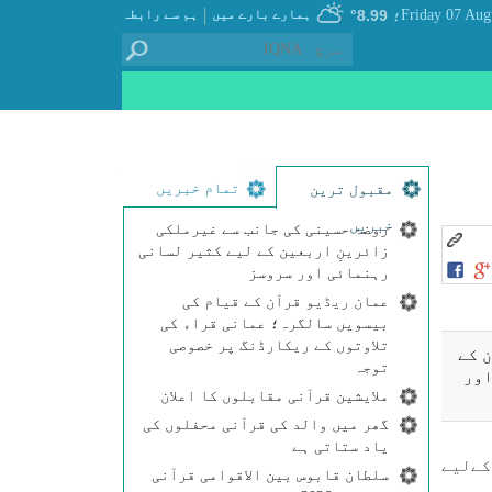
|
8.99°
ہمارے بارے میں
ہم سے رابطہ
؛
تمام خبریں
مقبول ترین
خبریں
روضۂ حسینی کی جانب سے غیرملکی
زائرینِ اربعین کے لیے کثیر لسانی
رہنمائی اور سروسز
عمان ریڈیو قرآن کے قیام کی
بیسویں سالگرہ؛ عمانی قراء کی
تلاوتوں کے ریکارڈنگ پر خصوصی
 كے
توجہ
اور
ملایشین قرآنی مقابلوں کا اعلان
گھر میں والد کی قرآنی محفلوں کی
یاد ستاتی ہے
كےلیے
سلطان قابوس بین الاقوامی قرآنی