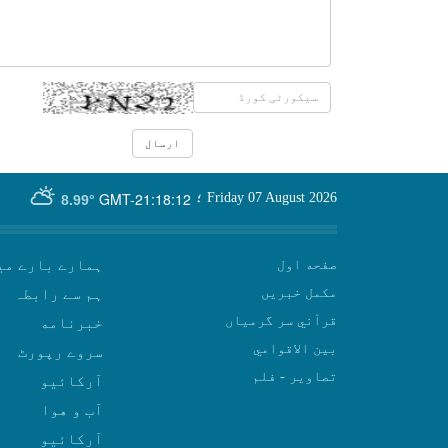
GMT-21:18:12
Friday 07 August 2026
؛
8.99°
صفحه اول
ہمارے بارے می
مکمل خبریں
ہم سے رابطہ
قرآني سر گرمياں
بين الاقوامي
سروے رپورٹ
تصاوير - فلم
آرکائیو
آب و هوا