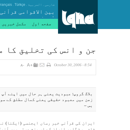
.
.
.
فارسی
العربیة
Türkçe
rançais
بین الاقوامی قرآنی
ایجنسی
صفحه اول
مکمل خبریں
جن و انس كی تخليق كا مقصد ٫٫عبادت الہی 
8:54 - October 30, 2006
بلاگ گروپ: عبوديت يعنی ہر حال میں اپنے آپ
زھن میں معبود حقيقی يعنی كمال مطلق كے سوا
بس –
ايران كی قرآنی خبر رساں ايجنسی (ايكنا) نے 
خلق ہوۓ ؟اور انسان كے اس بزم ھستی میں آنيك