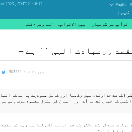
, Friday 07 August 2026
GMT-21:18:12
.
English
F
 نیوز
قرآني سر گرمياں
بين الاقوامي
تصاوير - فلم
٬٬ ہے –
خبر کا کوڈ:
1505232
 كو اطاعت خداوندی میں ركھنا اور كامل عبوديت یہ ہے كہ انسان
 كسی كا خيال تك نہ آۓ اور انسان كی منزل مقصود صرف وہی ہو 
بركات بندگی كے بلاگر كے حوالے سے نقل كيا ہے ،ہم كس مقصد 
ا مقصد كيا ہے؟