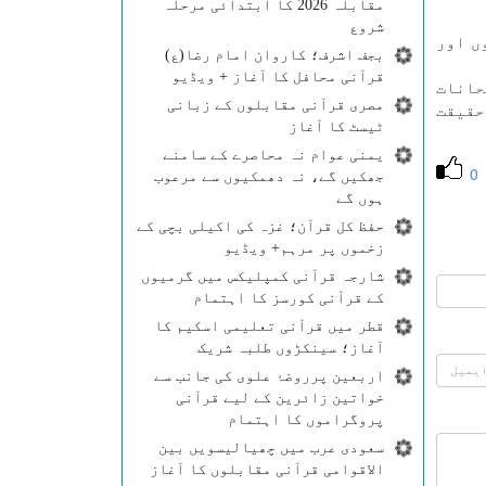
مقابلہ 2026 کا ابتدائی مرحلہ
شروع
فاظ میں بيان كيا كہ ٫٫میں نے جنوں اور
بجف اشرف؛ کاروان امام رضا(ع)
قرآنی محافل کا آغاز + ویڈیو
حانات
مصری قرآنی مقابلوں کے زبانی
حقيقت
ٹیسٹ کا آغاز
یمنی عوام نہ محاصرے کے سامنے
0
جھکیں گے، نہ دھمکیوں سے مرعوب
ہوں گے
حفظ کل قرآن؛ غزہ کی اکیلی بچی کے
زخموں پر مرہم+ ویڈیو
شارجہ قرآنی کمپلیکس میں گرمیوں
کے قرآنی کورسز کا اہتمام
قطر میں قرآنی تعلیمی اسکیم کا
آغاز؛ سینکڑوں طلبہ شریک
اربعین پرروضۂ علوی کی جانب سے
خواتین زائرین کے لیے قرآنی
پروگراموں کا اہتمام
سعودی عرب میں چھیالیسویں بین
الاقوامی قرآنی مقابلوں کا آغاز