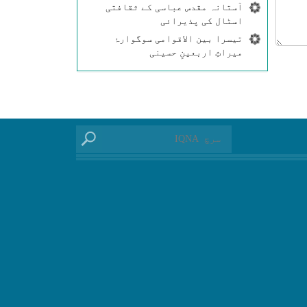
آستانہ مقدس عباسی کے ثقافتی
اسٹال کی پذیرائی
تیسرا بین الاقوامی سوگوارۂ
میراثِ اربعینِ حسینی