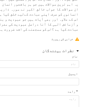
یہ اہم ترين سوالات ہیں جو ہر باشعور انسان ا
انسانوں كو صرف اپنی عبادت كےلیے خلق كيا ہے ٬
اس كے علاوہ اور بھی آيات ہیں جو عبوديت و ب
و آزماﺋش الہی كا آنا دراصل عبوديت كی معرا
عبادت كيا ہے ؟اس كو سمجھنے كی اشد ضرورت ہے 
خرابی کی رپورٹ
نظرات بینندگان
نام
ایمیل
* رایے