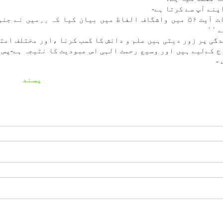
پنے آپ سے كرتا ہے-
ان سوالات كا جواب خالق اكبر نے سورہ ذاريات آيت ۵۶ میں واشگاف ال
٬
ندگی پر زور ديتی ہیں علم و دانش كا كسب كرنا ،اور مختلف امت
ج كےلیے ہیں اور وسيع رحمت الہی اس عبوديت كا نتيجہ ہے-پس 
-
پسند