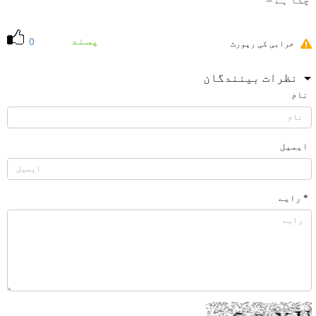
چكا ہے –
پسند
0
خرابی کی رپورٹ
نظرات بینندگان
نام
ایمیل
* رایے