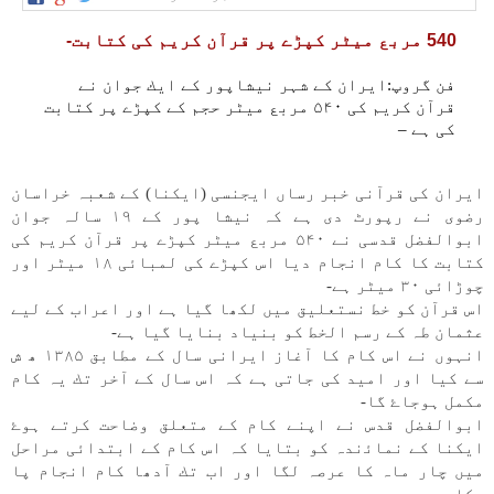
540 مربع میٹر كپڑے پر قرآن كريم كی كتابت-
فن گروپ:ايران كے شہر نيشاپور كے ايك جوان نے
قرآن كريم كی ۵۴۰ مربع میٹر حجم كے كپڑے پر كتابت
كی ہے –
ايران كی قرآنی خبر رساں ايجنسی (ايكنا) كے شعبہ خراسان
رضوی نے رپورٹ دی ہے كہ نيشا پور كے ۱۹ سالہ جوان
ابوالفضل قدسی نے ۵۴۰ مربع میٹر كپڑے پر قرآن كريم كی
كتابت كا كام انجام ديا اس كپڑے كی لمبائی ۱۸ میٹر اور
چوڑائی ۳۰ میٹر ہے-
اس قرآن كو خط نستعليق میں لكھا گيا ہے اور اعراب كے لیے
عثمان طہ كے رسم الخط كو بنياد بنايا گيا ہے-
انہوں نے اس كام كا آغاز ايرانی سال كے مطابق ۱۳۸۵ ھ ش
سے كيا اور اميد كی جاتی ہے كہ اس سال كے آخر تك یہ كام
مكمل ہوجاۓ گا-
ابوالفضل قدس نے اپنے كام كے متعلق وضاحت كرتے ہوۓ
ايكنا كے نماﺋندہ كو بتايا كہ اس كام كے ابتدائی مراحل
میں چار ماہ كا عرصہ لگا اور اب تك آدھا كام انجام پا