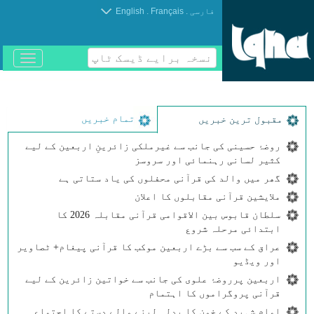
.
.
فارسی
Français
English
نسخہ برایے ڈیسک ٹاپ
باز
و
بسته
کردن
منو
تمام خبریں
مقبول ترین خبریں
روضۂ حسینی کی جانب سے غیرملکی زائرینِ اربعین کے لیے
کثیر لسانی رہنمائی اور سروسز
گھر میں والد کی قرآنی محفلوں کی یاد ستاتی ہے
ملایشین قرآنی مقابلوں کا اعلان
سلطان قابوس بین الاقوامی قرآنی مقابلہ 2026 کا
ابتدائی مرحلہ شروع
عراق کے سب سے بڑے اربعین موکب کا قرآنی پیغام+ ٹصاویر
اور ویڈیو
اربعین پرروضۂ علوی کی جانب سے خواتین زائرین کے لیے
قرآنی پروگراموں کا اہتمام
امامِ شہید کے خون کا بدلہ لینے والے دستے کا اجتماع