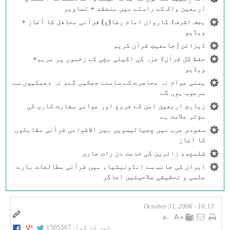
اربعین واک کے راستے میں منعقد + تصاویر
بجف اشرف؛ کاروان امام رضا(ع) قرآنی محافل کا آغاز +
ویڈیو
ڈیزائن | جامعیتِ قرآن کریم
حفظ کل قرآن؛ غزہ کی اکیلی بچی کے زخموں پر مرہم+
ویڈیو
یمنی عوام نہ محاصرے کے سامنے جھکیں گے، نہ دھمکیوں سے
مرعوب ہوں گے
زیارتِ اربعین امن کے فروغ اور عوامی سفارت کاری کی
مؤثر علامت ہے
سعودی عرب میں چھیالیسویں بین الاقوامی قرآنی مقابلوں
کا آغاز
شلمچه، زائرین کی خدمت دن رات جاری
ایران کی جانب سے انڈونیشیاء میں قرآنی مطالعات بارے
علمی و تحقیقی صلاحیتیں اجاگر
10:13 - October 31, 2006
خبر کا کوڈ:
1505567