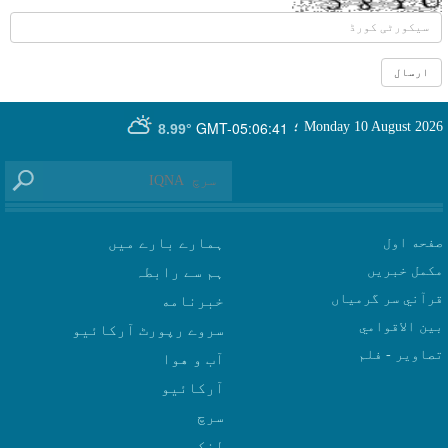
GMT-05:06:41
Monday 10 August 2026
؛
8.99°
صفحه اول
ہمارے بارے میں
مکمل خبریں
ہم سے رابطہ
قرآني سر گرمياں
بين الاقوامي
سروے رپورٹ آرکائیو
تصاوير - فلم
آب و هوا
سرچ
لنکس