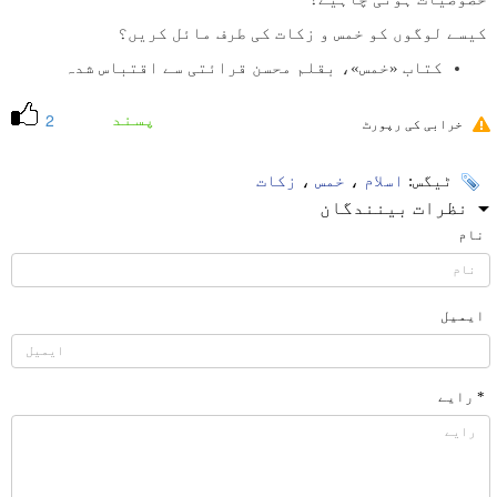
کیسے لوگوں کو خمس و زکات کی طرف مائل کریں؟
کتاب «خمس»، بقلم محسن قرائتی سے اقتباس شدہ
پسند
2
خرابی کی رپورٹ
ٹیگس:
اسلام
،
خمس
،
زکات
نظرات بینندگان
نام
ایمیل
* رایے