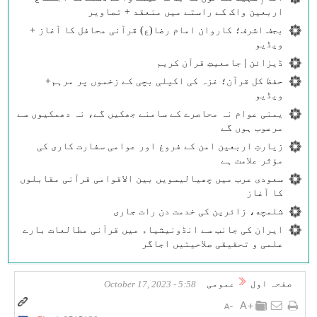
اربعین واک کے راستے میں منعقد + تصاویر
بجف اشرف؛ کاروان امام رضا(ع) قرآنی محافل کا آغاز +
ویڈیو
ڈیزائن | جامعیتِ قرآن کریم
حفظ کل قرآن؛ غزہ کی اکیلی بچی کے زخموں پر مرہم+
ویڈیو
یمنی عوام نہ محاصرے کے سامنے جھکیں گے، نہ دھمکیوں سے
مرعوب ہوں گے
زیارتِ اربعین امن کے فروغ اور عوامی سفارت کاری کی
مؤثر علامت ہے
سعودی عرب میں چھیالیسویں بین الاقوامی قرآنی مقابلوں
کا آغاز
شلمچه، زائرین کی خدمت دن رات جاری
ایران کی جانب سے انڈونیشیاء میں قرآنی مطالعات بارے
علمی و تحقیقی صلاحیتیں اجاگر
صفحہ اول
عمومی
5:58 - October 17, 2023