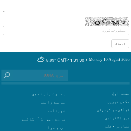
GMT-11:31:30
Monday 10 August 2026
؛
8.99°
صفحه اول
ہمارے بارے میں
مکمل خبریں
ہم سے رابطہ
قرآني سر گرمياں
بين الاقوامي
سروے رپورٹ آرکائیو
تصاوير - فلم
آب و هوا