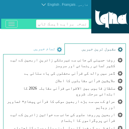
.
.
فارسی
Français
English
نسخہ برایے ڈیسک ٹاپ
باز
و
بسته
کردن
منو
تمام خبریں
مقبول ترین خبریں
روضۂ حسینی کی جانب سے غیرملکی زائرینِ اربعین کے لیے
کثیر لسانی رہنمائی اور سروسز
گھر میں والد کی قرآنی محفلوں کی یاد ستاتی ہے
ملایشین قرآنی مقابلوں کا اعلان
سلطان قابوس بین الاقوامی قرآنی مقابلہ 2026 کا
ابتدائی مرحلہ شروع
عراق کے سب سے بڑے اربعین موکب کا قرآنی پیغام+ ٹصاویر
اور ویڈیو
اربعین پرروضۂ علوی کی جانب سے خواتین زائرین کے لیے
قرآنی پروگراموں کا اہتمام
امامِ شہید کے خون کا بدلہ لینے والے دستے کا اجتماع