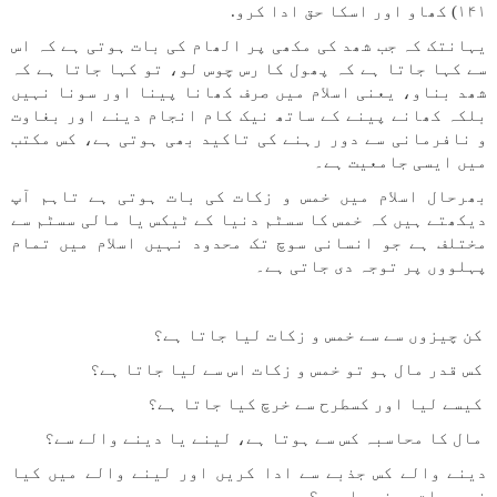
۱۴۱) کھاو اور اسکا حق ادا کرو.
یہانتک کہ جب شھد کی مکھی پر الھام کی بات ہوتی ہے کہ اس
سے کہا جاتا ہے کہ پھول کا رس چوس لو، تو کہا جاتا ہے کہ
شھد بناو، یعنی اسلام میں صرف کھانا پینا اور سونا نہیں
بلکہ کھانے پینے کے ساتھ نیک کام انجام دینے اور بغاوت
و نافرمانی سے دور رہنے کی تاکید بھی ہوتی ہے، کس مکتب
میں ایسی جامعیت ہے۔
بھرحال اسلام میں خمس و زکات کی بات ہوتی ہے تاہم آپ
دیکھتے ہیں کہ خمس کا سسٹم دنیا کے ٹیکس یا مالی سسٹم سے
مختلف ہے جو انسانی سوچ تک محدود نہیں اسلام میں تمام
پہلووں پر توجہ دی جاتی ہے۔
کن چیزوں سے سے خمس و زكات لیا جاتا ہے؟
کس قدر مال ہو تو خمس و زكات اس سے لیا جاتا ہے؟
کیسے لیا اور کسطرح سے خرچ کیا جاتا ہے؟
مال کا محاسبہ کس سے ہوتا ہے، لینے یا دینے والے سے؟
دینے والے کس جذبے سے ادا کریں اور لینے والے میں کیا
خصوصیات ہونی چاہیے؟