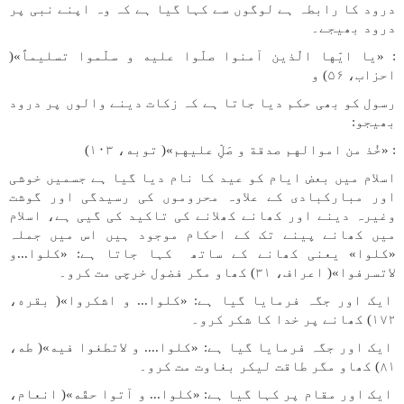
درود کا رابطہ ہے لوگوں سے کہا گیا ہے کہ وہ اپنے نبی پر
درود بھیجے۔
: «یا ایّها الّذین آمنوا صلّوا علیه و سلّموا تسلیماً»(
احزاب، ۵۶) و
رسول کو بھی حکم دیا جاتا ہے کہ زکات دینے والوں پر درود
بھیجو:
: «خُذ من اموالهم صدقة و صَلِ‌ّ علیهم»( توبه، ۱۰۳)
اسلام میں بعض ایام کو عید کا نام دیا گیا ہے جسمیں خوشی
اور مبارکبادی کے علاوہ محروموں کی رسیدگی اور گوشت
وغیرہ دینے اور کھانے کھلانے کی تاکید کی گیی ہے، اسلام
میں کھانے پینے تک کے احکام موجود ہیں اس میں جملہ
«كلوا» یعنی کھانے کے ساتھ کہا جاتا ہے: «كلوا...و
لاتسرفوا»( اعراف، ۳۱) کھاو مگر فضول خرچی مت کرو۔
ایک اور جگہ فرمایا گیا ہے: «كلوا... و اشكروا»( بقره،
۱۷۲) کھانے پر خدا کا شکر کرو۔
ایک اور جگہ فرمایا گیا ہے: «كلوا.... و لاتطغوا فیه»( طه،
۸۱) کھاو مگر طاقت لیکر بغاوت مت کرو۔
ایک اور مقام پر کہا گیا ہے: «كلوا... و آتوا حقّه»( انعام،