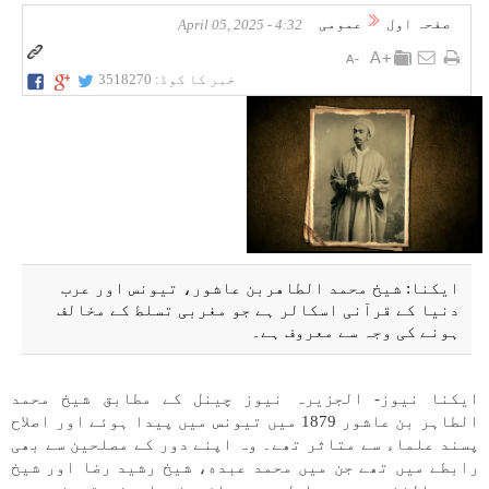
صفحہ اول
عمومی
4:32 - April 05, 2025
خبر کا کوڈ:
3518270
ایکنا: شیخ محمد الطاهربن عاشور، تیونس اور عرب
دنیا کے قرآنی اسکالر ہے جو مغربی تسلط کے مخالف
ہونے کی وجہ سے معروف ہے۔
ایکنا نیوز- الجزیرہ نیوز چینل کے مطابق شیخ محمد
الطاہر بن عاشور 1879 میں تیونس میں پیدا ہوئے اور اصلاح
پسند علماء سے متاثر تھے۔ وہ اپنے دور کے مصلحین سے بھی
رابطے میں تھے جن میں محمد عبده، شیخ رشید رضا اور شیخ