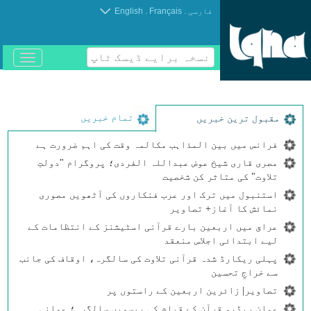
.
.
فارسی
Français
English
نسخہ برایے ڈیسک ٹاپ
باز
و
بسته
کردن
منو
تمام خبریں
مقبول ترین خبریں
فرانس میں بین المذاہب مکالمہ وقت کی اہم ضرورت ہے
مصری قاری شیخ عوض عبداللہ الفردی؛ پروگرام "دولتِ
تلاوت" کی متاثر کن شخصیت
استنبول میں ترک اور عرب فنکاروں کی آٹھویں مصوری
نمائش کا آغاز+ تصاویر
عراق میں اربعین بارے قرآنی اسٹیشنز کے انتظامات کے
لیے ابتدائی اجلاس منعقد
پہلی ریکارڈ شدہ قرآنی تلاوت کی سالگرہ، اوقاف کی جانب
سے خراجِ تحسین
تصاویر| زائرین اربعین کے راستوں پر
عمان ریڈیو قرآن کے قیام کی بیسویں سالگرہ؛ عمانی