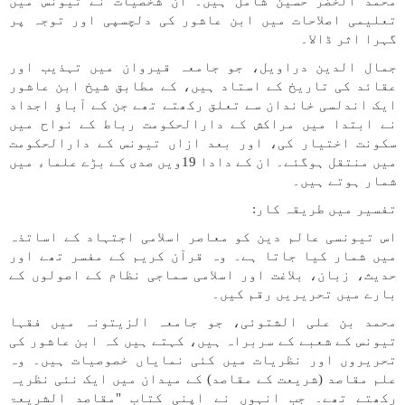
محمد الخضر حسین شامل ہیں۔ ان شخصیات نے تیونس میں
تعلیمی اصلاحات میں ابن عاشور کی دلچسپی اور توجہ پر
گہرا اثر ڈالا۔
جمال الدین دراویل، جو جامعہ قیروان میں تہذیب اور
عقائد کی تاریخ کے استاد ہیں، کے مطابق شیخ ابن عاشور
ایک اندلسی خاندان سے تعلق رکھتے تھے جن کے آباؤ اجداد
نے ابتدا میں مراکش کے دارالحکومت رباط کے نواح میں
سکونت اختیار کی، اور بعد ازاں تیونس کے دارالحکومت
میں منتقل ہوگئے۔ ان کے دادا 19ویں صدی کے بڑے علماء میں
شمار ہوتے ہیں۔
تفسیر میں طریقہ کار:
اس تیونسی عالم دین کو معاصر اسلامی اجتہاد کے اساتذہ
میں شمار کیا جاتا ہے۔ وہ قرآن کریم کے مفسر تھے اور
حدیث، زبان، بلاغت اور اسلامی سماجی نظام کے اصولوں کے
بارے میں تحریریں رقم کیں۔
محمد بن علی الشتوئی، جو جامعہ الزیتونہ میں فقہا
تیونس کے شعبے کے سربراہ ہیں، کہتے ہیں کہ ابن عاشور کی
تحریروں اور نظریات میں کئی نمایاں خصوصیات ہیں۔ وہ
علم مقاصد (شریعت کے مقاصد) کے میدان میں ایک نئی نظریہ
رکھتے تھے۔ جب انہوں نے اپنی کتاب "مقاصد الشریعۃ