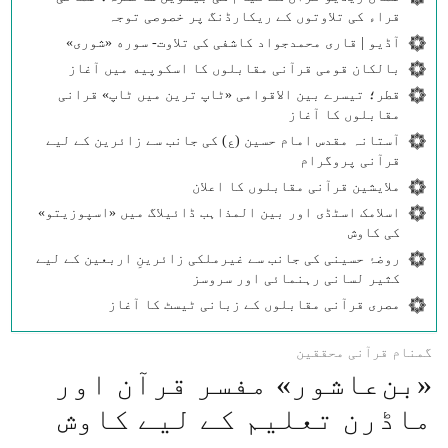
قراء کی تلاوتوں کے ریکارڈنگ پر خصوصی توجہ
آڈیو | قاری محمدجواد کاشفی کی تلاوت- سوره‌‌ «شوری»
بالکان قومی قرآنی مقابلوں کا اسکوپیه میں آغاز
قطر؛ تیسرے بین الاقوامی «ٹاپ ترین میں ٹاپ» قرانی
مقابلوں کا آغاز
آستانہ مقدس امام حسین (ع) کی جانب سے زائرین کے لیے
قرآنی پروگرام
ملایشین قرآنی مقابلوں کا اعلان
اسلامک اسٹڈی اور بین المذاہب ڈائیلاگ میں «اسپوزیتو»
کی کاوش
روضۂ حسینی کی جانب سے غیرملکی زائرینِ اربعین کے لیے
کثیر لسانی رہنمائی اور سروسز
مصری قرآنی مقابلوں کے زبانی ٹیسٹ کا آغاز
گمنام قرآنی محققین
«بن‌‌عاشور» مفسر قرآن اور
ماڈرن تعلیم کے لیے کاوش