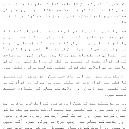
الاسلامیہ" لکھی تو ان کا مقصد تھا کہ علم مقاصد کو علم
اصول فقہ سے الگ کر کے ایک خودمختار اور اہم علم کی
حیثیت دی جائے، لیکن ساتھ ہی اصول فقہ کو ترک بھی نہ کیا
جائے۔
جمال الدین دراویل کا کہنا ہے کہ شمالی افریقہ کے ممالک
میں شیخ ابن عاشور کے سوا کوئی اور ممتاز مفسر نہیں
پایا جاتا۔ انہوں نے اپنی تفسیر کو ایک واضح علمی زاویے
سے مرتب کیا جس کا اظہار ان کی کتاب "التحریر و التنویر"
کے ابتدائی دس مقدمات میں ہوتا ہے۔ وہاں انہوں نے وضاحت
کی کہ قرآن مجید کی تفسیر پر نظر ثانی ایک نئی اور ترقی
یافتہ عربی اسلامی ثقافت کی تشکیل کے لیے مرکزی نقطہ ہے۔
ان مقدمات میں ایک اہم بات جسے شیخ ابن عاشور کی تفسیر
کا قطب نما قرار دیا جا سکتا ہے، یہ ہے کہ وہ قرآن کریم
کی تفسیر میں زبان اور بلاغت کے پہلو کو بنیادی حیثیت
دیتے ہیں۔
وہ مزید کہتے ہیں کہ شیخ ابن عاشور کی ایک خاص بات یہ ہے
کہ وہ کسی سورہ کی تفسیر سے پہلے اس کے مجموعی مقاصد کو
بیان کرتے ہیں اور جب تک کسی آیت کو زبان، صرف و نحو،
اور بلاغت کے پہلو سے اچھی طرح نہ پرکھ لیں، آگے نہیں
بڑھتے۔ وہ آیات کے درمیان مضبوط ربط کا بھی خاص خیال