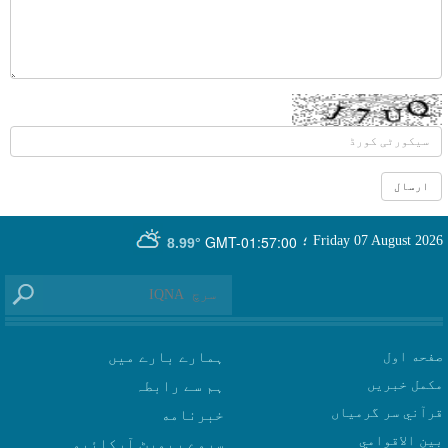
GMT-01:57:00
Friday 07 August 2026
؛
8.99°
صفحه اول
ہمارے بارے میں
مکمل خبریں
ہم سے رابطہ
قرآني سر گرمياں
بين الاقوامي
سروے رپورٹ آرکائیو