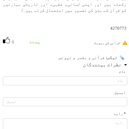
رکھتے ہیں اور اپنی لسانی، فقہی، اور تاریخی مہارتوں
کو قرآن کے متن کی تفسیر میں استعمال کرتے ہیں۔/
4270773
پسند
0
خرابی کی رپورٹ
ٹیگس:
قرآنی
،
مفسر
،
تیونس
نظرات بینندگان
نام
ایمیل
* رایے