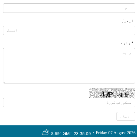
ایمیل
* رایے
GMT-23:35:09
Friday 07 August 2026
؛
8.99°