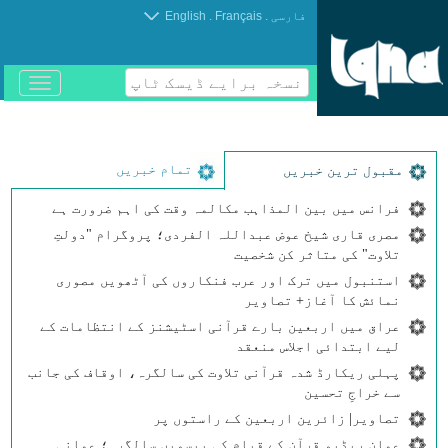
.
.
فارسی
Français
English
نسخہ برایے ڈیسک ٹاپ
باز
و
بسته
کردن
منو
تمام خبریں
مقبول ترین خبریں
فرانس میں بین المذاہب مکالمہ وقت کی اہم ضرورت ہے
مصری قاری شیخ عوض عبداللہ الفردی؛ پروگرام "دولتِ
تلاوت" کی متاثر کن شخصیت
استنبول میں ترک اور عرب فنکاروں کی آٹھویں مصوری
نمائش کا آغاز+ تصاویر
عراق میں اربعین بارے قرآنی اسٹیشنز کے انتظامات کے
لیے ابتدائی اجلاس منعقد
پہلی ریکارڈ شدہ قرآنی تلاوت کی سالگرہ، اوقاف کی جانب
سے خراجِ تحسین
تصاویر| زائرین اربعین کے راستوں پر
عمان ریڈیو قرآن کے قیام کی بیسویں سالگرہ؛ عمانی