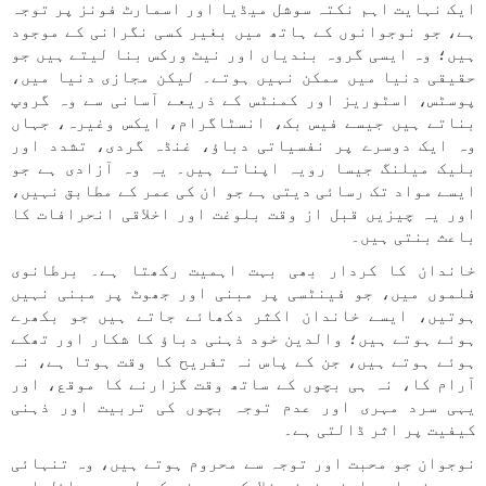
ایک نہایت اہم نکتہ سوشل میڈیا اور اسمارٹ فونز پر توجہ
ہے، جو نوجوانوں کے ہاتھ میں بغیر کسی نگرانی کے موجود
ہیں؛ وہ ایسی گروہ بندیاں اور نیٹ ورکس بنا لیتے ہیں جو
حقیقی دنیا میں ممکن نہیں ہوتے۔ لیکن مجازی دنیا میں،
پوسٹس، اسٹوریز اور کمنٹس کے ذریعے آسانی سے وہ گروپ
بناتے ہیں جیسے فیس بک، انسٹاگرام، ایکس وغیرہ، جہاں
وہ ایک دوسرے پر نفسیاتی دباؤ، غنڈہ گردی، تشدد اور
بلیک میلنگ جیسا رویہ اپناتے ہیں۔ یہ وہ آزادی ہے جو
ایسے مواد تک رسائی دیتی ہے جو ان کی عمر کے مطابق نہیں،
اور یہ چیزیں قبل از وقت بلوغت اور اخلاقی انحرافات کا
باعث بنتی ہیں۔
خاندان کا کردار بھی بہت اہمیت رکھتا ہے۔ برطانوی
فلموں میں، جو فینٹسی پر مبنی اور جھوٹ پر مبنی نہیں
ہوتیں، ایسے خاندان اکثر دکھائے جاتے ہیں جو بکھرے
ہوئے ہوتے ہیں؛ والدین خود ذہنی دباؤ کا شکار اور تھکے
ہوئے ہوتے ہیں، جن کے پاس نہ تفریح کا وقت ہوتا ہے، نہ
آرام کا، نہ ہی بچوں کے ساتھ وقت گزارنے کا موقع، اور
یہی سرد مہری اور عدم توجہ بچوں کی تربیت اور ذہنی
کیفیت پر اثر ڈالتی ہے۔
نوجوان جو محبت اور توجہ سے محروم ہوتے ہیں، وہ تنہائی