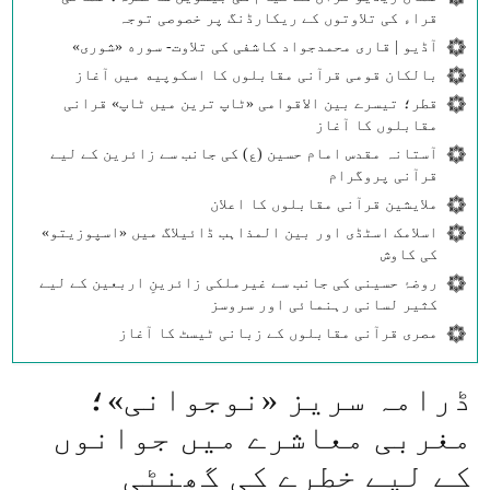
قراء کی تلاوتوں کے ریکارڈنگ پر خصوصی توجہ
آڈیو | قاری محمدجواد کاشفی کی تلاوت- سوره‌‌ «شوری»
بالکان قومی قرآنی مقابلوں کا اسکوپیه میں آغاز
قطر؛ تیسرے بین الاقوامی «ٹاپ ترین میں ٹاپ» قرانی
مقابلوں کا آغاز
آستانہ مقدس امام حسین (ع) کی جانب سے زائرین کے لیے
قرآنی پروگرام
ملایشین قرآنی مقابلوں کا اعلان
اسلامک اسٹڈی اور بین المذاہب ڈائیلاگ میں «اسپوزیتو»
کی کاوش
روضۂ حسینی کی جانب سے غیرملکی زائرینِ اربعین کے لیے
کثیر لسانی رہنمائی اور سروسز
مصری قرآنی مقابلوں کے زبانی ٹیسٹ کا آغاز
ڈرامہ سریز «نوجوانی»؛
مغربی معاشرے میں جوانوں
کے لیے خطرے کی گھنٹی