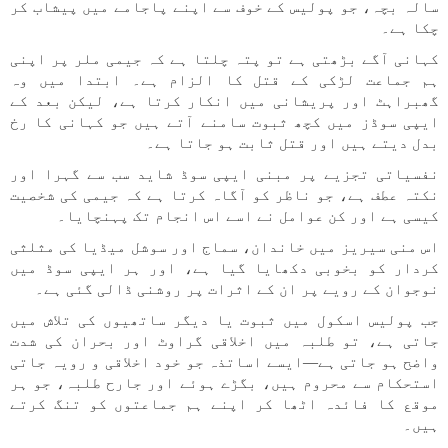
سالہ بچہ، جو پولیس کے خوف سے اپنے پاجامے میں پیشاب کر
چکا ہے۔
کہانی آگے بڑھتی ہے تو پتہ چلتا ہے کہ جیمی ملر پر اپنی
ہم جماعت لڑکی کے قتل کا الزام ہے۔ ابتدا میں وہ
گھبراہٹ اور پریشانی میں انکار کرتا ہے، لیکن بعد کے
ایپی سوڈز میں کچھ ثبوت سامنے آتے ہیں جو کہانی کا رخ
بدل دیتے ہیں اور قتل ثابت ہو جاتا ہے۔
نفسیاتی تجزیے پر مبنی ایپی سوڈ شاید سب سے گہرا اور
نکتہ عطف ہے، جو ناظر کو آگاہ کرتا ہے کہ جیمی کی شخصیت
کیسی ہے اور کن عوامل نے اسے اس انجام تک پہنچایا۔
اس منی سیریز میں خاندان، سماج اور سوشل میڈیا کی مثلثی
کردار کو بخوبی دکھایا گیا ہے، اور ہر ایپی سوڈ میں
نوجوان کے رویے پر ان کے اثرات پر روشنی ڈالی گئی ہے۔
جب پولیس اسکول میں ثبوت یا دیگر ساتھیوں کی تلاش میں
جاتی ہے، تو طلبہ میں اخلاقی گراوٹ اور بحران کی شدت
واضح ہو جاتی ہے—ایسے اساتذہ جو خود اخلاقی و رویہ جاتی
استحکام سے محروم ہیں، بگڑے ہوئے اور جارح طلبہ، جو ہر
موقع کا فائدہ اٹھا کر اپنے ہم جماعتوں کو تنگ کرتے
ہیں۔