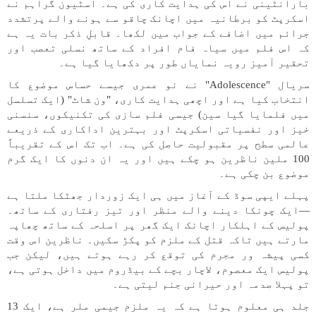
بارانٹینی نے اس کی ہدایت کاری کی ہے۔ اسٹیون گراہم نے
اسکرپٹ کو برطانیہ میں اچانک چاقو سے ہونے والے پرتشدد
جرائم میں اضافے کے جواب میں لکھا۔ قابلِ ذکر بات یہ ہے
کہ اس فلم میں سیاہ فام افراد کے ساتھ نسلی تعصب اور
تحقیر آمیز رویہ نمایاں طور پر دکھایا گیا ہے۔
سریال "Adolescence" نے نو عمری جیسے حساس موضوع کا
انتخاب کیا ہے اور اچھی ہدایت کاری، "ون شاٹ" (ایک تسلسل
میں فلمایا گیا سین) جیسی فلم سازی کی تکنیکوں، سنسنی
خیز اور نفسیاتی اسکرپٹ اور بہترین اداکاری کے ذریعے
عالمی سطح پر مقبولیت حاصل کی ہے۔ اب تک اس کے تقریباً
100 ملین ناظرین ہو چکے ہیں اور یہ ان دنوں کا ایک گرم
موضوع بن چکی ہے۔
پہلے ایپی سوڈ کے آغاز میں ہی ایک زوردار جھٹکا ملتا ہے
—ایک چونکا دینے والے منظر اور تیز رفتاری کے ساتھ۔
پولیس کے اہلکار اچانک ایک گھر پر اسلحہ کے ساتھ چھاپہ
مارتے ہیں تاکہ قتل کے ملزم کو پکڑ سکیں۔ ناظرین اس وقت
کسی پیشہ ور مجرم کی توقع کر رہے ہوتے ہیں، لیکن جب
پولیس ایک معصوم، لاچار بچے کے بیڈروم میں داخل ہوتی ہے،
تو پہلا صدمہ اور حیرانی جنم لیتی ہے۔
جلد ہی معلوم ہوتا ہے کہ یہ ملزم جیمی ملر ہے، ایک 13