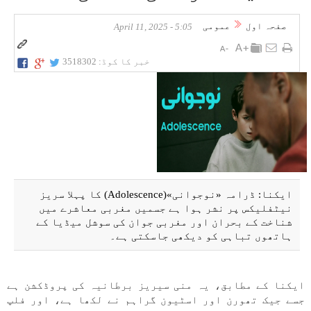
صفحہ اول
عمومی
5:05 - April 11, 2025
خبر کا کوڈ:
3518302
ایکنا: ڈرامہ «نوجوانی»(Adolescence) کا پہلا سریز
نیٹفلیکس پر نشر ہوا ہے جسمیں مغربی معاشرے میں
شناخت کے بحران اور مغربی جوان کی سوشل میڈیا کے
ہاتھوں تباہی کو دیکھی جاسکتی ہے۔
ایکنا کے مطابق، یہ منی سیریز برطانیہ کی پروڈکشن ہے
جسے جیک تھورن اور اسٹیون گراہم نے لکھا ہے، اور فلپ