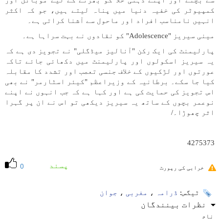
سے بچنے اور اپنے ذہنی خلا کو بھرنے کے لیے موبائل اور
کمپیوٹر کی خفیہ دنیا میں پناہ لیتے ہیں، جو کہ اکثر
انہیں نامناسب افراد اور ماحول سے آشنا کراتی ہے۔
مینی سیریز "Adolescence" کو نقادوں نے بہت سراہا ہے۔
پارلیمنٹ کی ایک رکن "آنالیز میڈگلی" نے تجویز دی ہے کہ
یہ سیریز اسکولوں اور پارلیمنٹ میں دکھائی جائے تاکہ
عورتوں اور لڑکیوں کے خلاف جنسی تعصب اور تشدد کا مقابلہ
کیا جا سکے۔ برطانیہ کے وزیراعظم "کیئر اسٹارمر" نے بھی
اس تجویز کی حمایت کی ہے اور کہا ہے کہ جب انہوں نے اپنے
نوعمر بچوں کے ساتھ یہ سیریز دیکھی تو اس نے ان پر گہرا
اثر چھوڑا۔/
4275373
پسند
0
خرابی کی رپورٹ
ٹیگس:
ڈرامہ
،
مغربی
،
جوان
نظرات بینندگان
نام