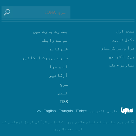
صفحه اول
ہمارے بارے میں
مکمل خبریں
ہم سے رابطہ
قرآني سر گرمياں
بين الاقوامي
سروے رپورٹ آرکائیو
تصاوير - فلم
آب و هوا
سرچ
لنکس
RSS
.
.
.
.
فارسی
العربیة
Türkçe
Français
English
©
اس ویب سائیٹ کے تمام حقوق بین الاقوامی قرآنی نیوز ایجنسی کے
لیے محفوظ ہیں