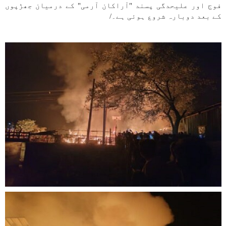
فوج اور علیحدگی پسند "آراکان آرمی" کے درمیان جھڑپوں
کے بعد دوبارہ شروع ہوئی ہے۔/