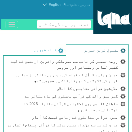
.
.
فارسی
Français
English
نسخہ برایے ڈیسک ٹاپ
باز
و
بسته
کردن
منو
تمام خبریں
مقبول ترین خبریں
روضۂ حسینی کی جانب سے غیرملکی زائرینِ اربعین کے لیے
کثیر لسانی رہنمائی اور سروسز
عمان ریڈیو قرآن کے قیام کی بیسویں سالگرہ؛ عمانی
قراء کی تلاوتوں کے ریکارڈنگ پر خصوصی توجہ
ملایشین قرآنی مقابلوں کا اعلان
گھر میں والد کی قرآنی محفلوں کی یاد ستاتی ہے
سلطان قابوس بین الاقوامی قرآنی مقابلہ 2026 کا
ابتدائی مرحلہ شروع
مصری قرآنی مقابلوں کے زبانی ٹیسٹ کا آغاز
عراق کے سب سے بڑے اربعین موکب کا قرآنی پیغام+ ٹصاویر
اور ویڈیو