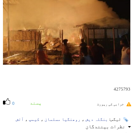
4275793
پسند
0
خرابی کی رپورٹ
ٹیگس:
بنگلہ دیش
،
روھنگیا مسلمان
،
کیمپ
،
آتش
نظرات بینندگان