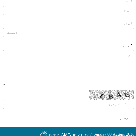
نام
ایمیل
* رایے
GMT-08:21:32
Sunday 09 August 2026
؛
8.99°