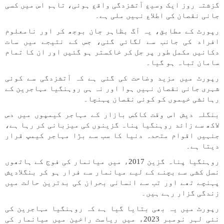
گزشتہ روز ایک وسیع آتشزدگی واقع ہوئی، تاہم اس میں کسی
جانی نقصان کی اطلاع نہیں ملی ہے۔
رپورٹ کے مطابق، یہ آگ بظاہر جان بوجھ کر اور نامعلوم
افراد کی جانب سے لگائی گئی، جس کے نتیجے میں سات
دکانیں مکمل طور پر جل کر خاکستر ہو گئیں اور ان کا تمام
سامان تباہ ہو گیا۔
رپورٹ میں مزید وضاحت کی گئی ہے کہ آتشزدگی سے کوئی
شہری جانی نقصان نہیں ہوا اور نہ ہی روہنگیا مہاجرین کے
رہائشی خیموں کو کوئی نقصان پہنچا۔
بنگلہ دیش اس وقت کاکس بازار کے مہاجر کیمپوں میں دس
لاکھ سے زائد روہنگیا پناہ گزینوں کی میزبانی کر رہا ہے،
جنہیں اقوام متحدہ دنیا کا سب سے بڑا مہاجر کیمپ قرار
دیتا ہے۔
روہنگیا پناہ گزین 2017ء میں میانمار کی فوج کے ہاتھوں
نسل کشی سے بچنے کے لیے میانمار سے فرار ہو کر بنگلادیش
پہنچے تھے اور تب سے انسانی بحران کی بدترین حالت میں
زندگی گزار رہے ہیں۔
رپورٹ میں یہ بھی بتایا گیا ہے کہ روہنگیا مہاجرین کی
نئی لہر نومبر 2023ء میں ریاست راخین میں میانمار کی