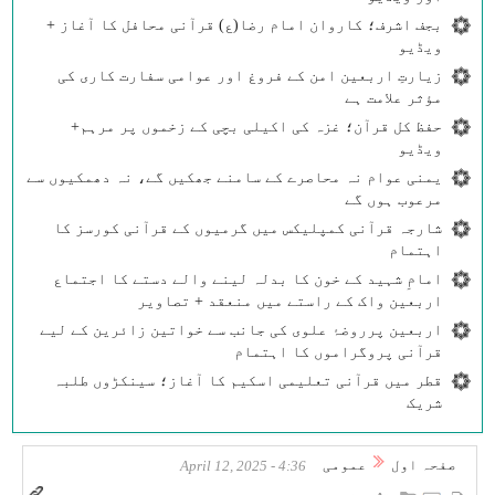
بجف اشرف؛ کاروان امام رضا(ع) قرآنی محافل کا آغاز +
ویڈیو
زیارتِ اربعین امن کے فروغ اور عوامی سفارت کاری کی
مؤثر علامت ہے
حفظ کل قرآن؛ غزہ کی اکیلی بچی کے زخموں پر مرہم+
ویڈیو
یمنی عوام نہ محاصرے کے سامنے جھکیں گے، نہ دھمکیوں سے
مرعوب ہوں گے
شارجہ قرآنی کمپلیکس میں گرمیوں کے قرآنی کورسز کا
اہتمام
امامِ شہید کے خون کا بدلہ لینے والے دستے کا اجتماع
اربعین واک کے راستے میں منعقد + تصاویر
اربعین پرروضۂ علوی کی جانب سے خواتین زائرین کے لیے
قرآنی پروگراموں کا اہتمام
قطر میں قرآنی تعلیمی اسکیم کا آغاز؛ سینکڑوں طلبہ
شریک
صفحہ اول
عمومی
4:36 - April 12, 2025