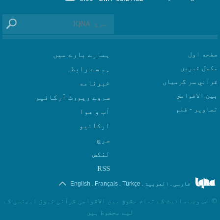
صفحه اول
ہمارے بارے میں
مکمل خبریں
ہم سے رابطہ
قرآني سر گرمياں
بين الاقوامي
سروے رپورٹ آرکائیو
تصاوير - فلم
آب و هوا
سرچ
لنکس
RSS
.
.
.
.
فارسی
العربیة
Türkçe
Français
English
©
اس ویب سائیٹ کے تمام حقوق بین الاقوامی قرآنی نیوز ایجنسی کے
لیے محفوظ ہیں