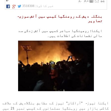
خبر کا کوڈ:
3518308
بنگلہ دیش کے روھنگیا کیمپ میں آتش سوزی-
تصاویر
ایکنا: روهینگیا مہاجر کمیپ میں آتش زدگی سے
مالی نقصانات کی اطلاعات ہیں۔
ایکنا نیوز- "آراکان" نیوز کے مطابق بنگلادیش کے علاقے
کاکس بازار میں روہنگیا مسلمانوں کے کیمپ نمبر 21 میں