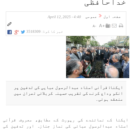
خداحافظی
صفحہ اول
عمومی
4:40 - April 12, 2025
خبر کا کوڈ:
3518309
ایکنا: قرآنی استاد عبدالرسول عبایی کی تدفین پر
انکو وداع کرنے کی تقریب حسینہ کربلائی تھران میں
منعقد ہوئی۔
ایکنا کے نمائندے کی رپورٹ کے مطابق، معروف قرآنی
استاد عبدالرسول عبائی کی نماز جنازہ اور تدفین کی