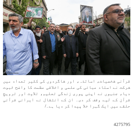
قرآنی شخصیات، اساتذہ، اور شاگردوں کی کثیر تعداد میں
شرکت نے استاد عبائی کی علمی و اخلاقی عظمت کا واضح ثبوت
دیا، جنہوں نے اپنی پوری زندگی تعلیم، تلاوت اور ترویجِ
قرآن کے لیے وقف کر دی۔ ان کے انتقال نے ایرانی قرآنی
حلقے میں ایک گہرا خلا پیدا کر دیا ہے۔/
4275795