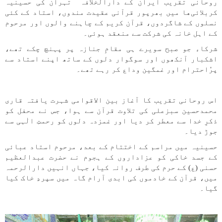
روحانی تقریب ایران کے دارالخلافہ تہران کی حسینیہ
کربلائی‌ها میں بھرپور قرآنی عقیدت مندوں، استاد کے کئی
نسلوں کے شاگردوں، قرآن کریم کے چاہنے والوں اور مرحوم
کے اہل خانہ کی شرکت سے منعقد ہوئی۔
شرکاء جو صبح سویرے ہی مقامِ جنازہ پر پہنچ چکے تھے،
اشکبار آنکھوں اور سوگوار دلوں کے ساتھ اپنے استاد سے
پرُاحترام اور غمگین وداع کر رہے تھے۔
اس روحانی تقریب کا آغاز بین الاقوامی شہرت یافتہ قاری
محمدحسین سبزعلی کی تلاوت قرآن سے ہوا، جس نے محفل کو
ذکرِ خدا سے معطر کر دیا اور غمزدہ دلوں کو رحمتِ الٰہی سے
جوڑ دیا۔
حسینیہ میں مراسم کے اختتام کے بعد، مرحوم استاد عبائی
کے جسد خاکی کو عزاداروں کے ہجوم نے حضرت عبدالعظیم
حسنی (ع) کے حرم کی طرف روانہ کیا، جہاں انہیں دارالرحمہ
میں، قرآن کے خادموں کی ابدی آرام گاہ میں سپردِ خاک کیا
گیا۔