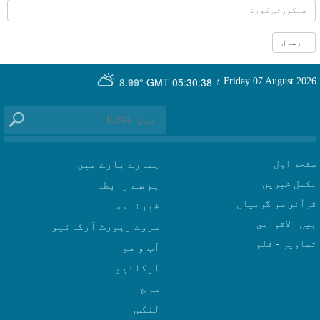
GMT-05:30:38
Friday 07 August 2026
؛
8.99°
صفحه اول
ہمارے بارے میں
مکمل خبریں
ہم سے رابطہ
قرآني سر گرمياں
بين الاقوامي
سروے رپورٹ آرکائیو
تصاوير - فلم
آب و هوا
سرچ
لنکس