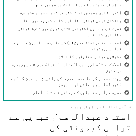
قراء کی تلاوتوں کے ریکارڈنگ پر خصوصی توجہ
آڈیو | قاری محمدجواد کاشفی کی تلاوت- سوره‌‌ «شوری»
بالکان قومی قرآنی مقابلوں کا اسکوپیه میں آغاز
قطر؛ تیسرے بین الاقوامی «ٹاپ ترین میں ٹاپ» قرانی
مقابلوں کا آغاز
آستانہ مقدس امام حسین (ع) کی جانب سے زائرین کے لیے
قرآنی پروگرام
ملایشین قرآنی مقابلوں کا اعلان
اسلامک اسٹڈی اور بین المذاہب ڈائیلاگ میں «اسپوزیتو»
کی کاوش
روضۂ حسینی کی جانب سے غیرملکی زائرینِ اربعین کے لیے
کثیر لسانی رہنمائی اور سروسز
مصری قرآنی مقابلوں کے زبانی ٹیسٹ کا آغاز
قرآنی استاد کو وداع کی رپورٹ
استاد عبدالرسول عبایی سے
قرآنی کیمونٹی کی