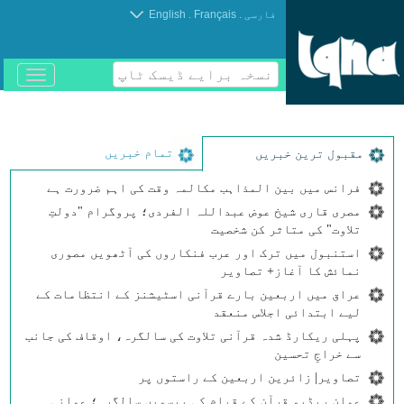
.
.
فارسی
Français
English
نسخہ برایے ڈیسک ٹاپ
باز
و
بسته
کردن
منو
تمام خبریں
مقبول ترین خبریں
فرانس میں بین المذاہب مکالمہ وقت کی اہم ضرورت ہے
مصری قاری شیخ عوض عبداللہ الفردی؛ پروگرام "دولتِ
تلاوت" کی متاثر کن شخصیت
استنبول میں ترک اور عرب فنکاروں کی آٹھویں مصوری
نمائش کا آغاز+ تصاویر
عراق میں اربعین بارے قرآنی اسٹیشنز کے انتظامات کے
لیے ابتدائی اجلاس منعقد
پہلی ریکارڈ شدہ قرآنی تلاوت کی سالگرہ، اوقاف کی جانب
سے خراجِ تحسین
تصاویر| زائرین اربعین کے راستوں پر
عمان ریڈیو قرآن کے قیام کی بیسویں سالگرہ؛ عمانی