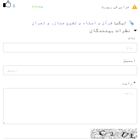
پسند
0
خرابی کی رپورٹ
ٹیگس:
قرآن
،
استاد
،
تشیع جنازہ
،
تھران
نظرات بینندگان
نام
ایمیل
* رایے