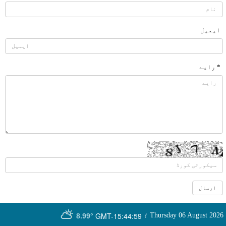
ایمیل
* رایے
GMT-15:44:59
Thursday 06 August 2026
؛
8.99°