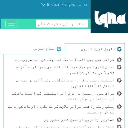
.
.
فارسی
Français
English
نسخہ برایے ڈیسک ٹاپ
باز
و
بسته
کردن
منو
تمام خبریں
مقبول ترین خبریں
فرانس میں بین المذاہب مکالمہ وقت کی اہم ضرورت ہے
مصری قاری شیخ عوض عبداللہ الفردی؛ پروگرام "دولتِ
تلاوت" کی متاثر کن شخصیت
استنبول میں ترک اور عرب فنکاروں کی آٹھویں مصوری
نمائش کا آغاز+ تصاویر
عراق میں اربعین بارے قرآنی اسٹیشنز کے انتظامات کے
لیے ابتدائی اجلاس منعقد
پہلی ریکارڈ شدہ قرآنی تلاوت کی سالگرہ، اوقاف کی جانب
سے خراجِ تحسین
تصاویر| زائرین اربعین کے راستوں پر
عمان ریڈیو قرآن کے قیام کی بیسویں سالگرہ؛ عمانی