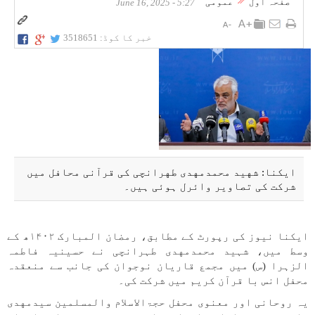
صفحہ اول
عمومی
5:27 - June 16, 2025
خبر کا کوڈ:
3518651
ایکنا: شهید محمدمهدی طهرانچی کی قرآنی محافل میں
شرکت کی تصاویر وائرل ہوئی ہیں۔
ایکنا نیوز کی رپورٹ کے مطابق، رمضان المبارک ۱۴۰۲ھ کے
وسط میں، شہید محمدمهدی طہرانچی نے حسینیہ فاطمہ
الزہرا (س) میں مجمع قاریان نوجوان کی جانب سے منعقدہ
محفل انس با قرآن کریم میں شرکت کی۔
یہ روحانی اور معنوی محفل حجۃ‌الاسلام والمسلمین سیدمهدی