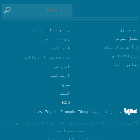
صفحه اول
ہمارے بارے میں
مکمل خبریں
ہم سے رابطہ
قرآني سر گرمياں
بين الاقوامي
سروے رپورٹ آرکائیو
تصاوير - فلم
آب و هوا
سرچ
لنکس
RSS
.
.
.
.
فارسی
العربیة
Türkçe
Français
English
©
اس ویب سائیٹ کے تمام حقوق بین الاقوامی قرآنی نیوز ایجنسی کے
لیے محفوظ ہیں
تیار کردہ
: " ایران سامانه "