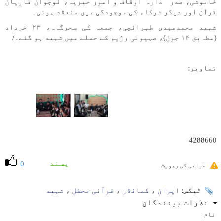
خاموشی، صدر ادارہ اوقاف و امور خیریہ، نوجوان قاریان
قرآن اور دیگر شرکاء کی موجودگی میں منعقد ہوئی۔
شہید محمدمهدی طہرانچی، جمعہ کی سحرگاہ، ۲۳ خرداد
(مطابق ۱۴ جون)، صہیونی رژیم کے حملے میں شہید ہو گئے۔/
تصاویر:
4288660
پسند
0
خرابی کی رپورٹ
ٹیگس:
ایران
،
کمانڈر
،
قرآنی محفل
،
شہید
نظرات بینندگان
نام