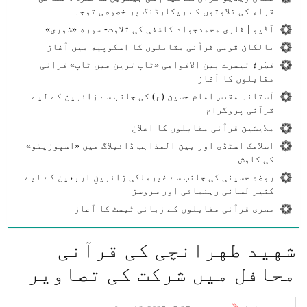
قراء کی تلاوتوں کے ریکارڈنگ پر خصوصی توجہ
آڈیو | قاری محمدجواد کاشفی کی تلاوت- سوره‌‌ «شوری»
بالکان قومی قرآنی مقابلوں کا اسکوپیه میں آغاز
قطر؛ تیسرے بین الاقوامی «ٹاپ ترین میں ٹاپ» قرانی
مقابلوں کا آغاز
آستانہ مقدس امام حسین (ع) کی جانب سے زائرین کے لیے
قرآنی پروگرام
ملایشین قرآنی مقابلوں کا اعلان
اسلامک اسٹڈی اور بین المذاہب ڈائیلاگ میں «اسپوزیتو»
کی کاوش
روضۂ حسینی کی جانب سے غیرملکی زائرینِ اربعین کے لیے
کثیر لسانی رہنمائی اور سروسز
مصری قرآنی مقابلوں کے زبانی ٹیسٹ کا آغاز
شهید طهرانچی کی قرآنی
محافل میں شرکت کی تصاویر