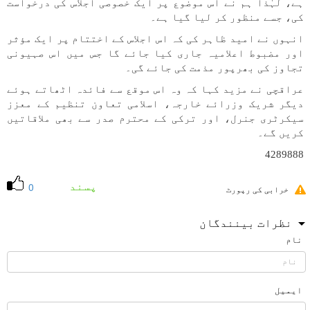
ہے، لہٰذا ہم نے اس موضوع پر ایک خصوصی اجلاس کی درخواست
کی، جسے منظور کر لیا گیا ہے۔
انہوں نے امید ظاہر کی کہ اس اجلاس کے اختتام پر ایک مؤثر
اور مضبوط اعلامیہ جاری کیا جائے گا جس میں اس صہیونی
تجاوز کی بھرپور مذمت کی جائے گی۔
عراقچی نے مزید کہا کہ وہ اس موقع سے فائدہ اٹھاتے ہوئے
دیگر شریک وزرائے خارجہ، اسلامی تعاون تنظیم کے معزز
سیکرٹری جنرل، اور ترکی کے محترم صدر سے بھی ملاقاتیں
کریں گے۔
4289888
پسند
0
خرابی کی رپورٹ
نظرات بینندگان
نام
ایمیل