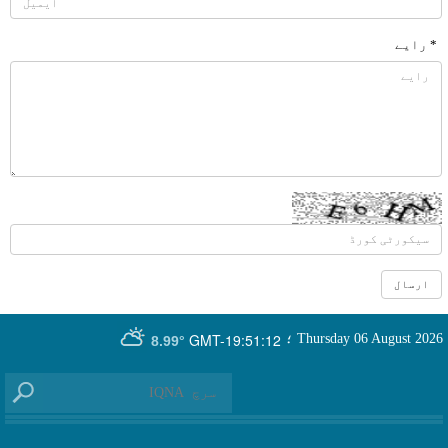
* رایے
GMT-19:51:12
Thursday 06 August 2026
؛
8.99°