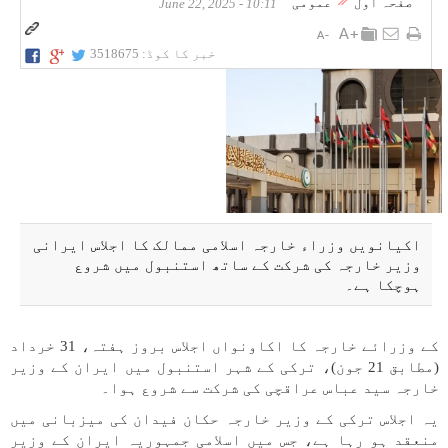
صفحہ اول
عمومی
10:11 - June 22, 2025
خبر کا کوڈ:
3518675
اکیانویں وزراء خارجہ اسلامی ممالک کا اجلاس ایرانی
وزیر خارجہ کی شرکت کے ساتھ استنبول میں شروع
ہوچکا ہے۔
کے وزرائے خارجہ کا اکاونواں اجلاس بروز ہفتہ، 31 خرداد
(مطابق 21 جون)، ترکی کے شہر استنبول میں ایران کے وزیر
خارجہ سید عباس عراقچی کی شرکت سے شروع ہوا۔
یہ اجلاس ترکی کے وزیر خارجہ حکان فیدان کی میزبانی میں
منعقد ہو رہا ہے، جس میں اسلامی جمہوریہ ایران کے وزیر