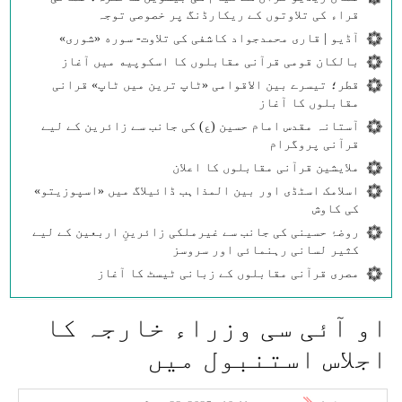
قراء کی تلاوتوں کے ریکارڈنگ پر خصوصی توجہ
آڈیو | قاری محمدجواد کاشفی کی تلاوت- سوره‌‌ «شوری»
بالکان قومی قرآنی مقابلوں کا اسکوپیه میں آغاز
قطر؛ تیسرے بین الاقوامی «ٹاپ ترین میں ٹاپ» قرانی
مقابلوں کا آغاز
آستانہ مقدس امام حسین (ع) کی جانب سے زائرین کے لیے
قرآنی پروگرام
ملایشین قرآنی مقابلوں کا اعلان
اسلامک اسٹڈی اور بین المذاہب ڈائیلاگ میں «اسپوزیتو»
کی کاوش
روضۂ حسینی کی جانب سے غیرملکی زائرینِ اربعین کے لیے
کثیر لسانی رہنمائی اور سروسز
مصری قرآنی مقابلوں کے زبانی ٹیسٹ کا آغاز
او آئی سی وزراء خارجہ کا
اجلاس استنبول میں