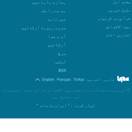
صفحه اول
ہمارے بارے میں
مکمل خبریں
ہم سے رابطہ
قرآني سر گرمياں
بين الاقوامي
سروے رپورٹ آرکائیو
تصاوير - فلم
آب و هوا
سرچ
لنکس
RSS
.
.
.
.
فارسی
العربیة
Türkçe
Français
English
©
اس ویب سائیٹ کے تمام حقوق بین الاقوامی قرآنی نیوز ایجنسی کے
لیے محفوظ ہیں
تیار کردہ
: " ایران سامانه "