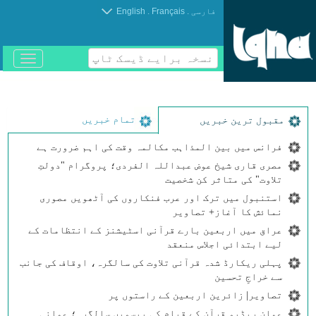
.
.
فارسی
Français
English
نسخہ برایے ڈیسک ٹاپ
باز
و
بسته
کردن
منو
تمام خبریں
مقبول ترین خبریں
فرانس میں بین المذاہب مکالمہ وقت کی اہم ضرورت ہے
مصری قاری شیخ عوض عبداللہ الفردی؛ پروگرام "دولتِ
تلاوت" کی متاثر کن شخصیت
استنبول میں ترک اور عرب فنکاروں کی آٹھویں مصوری
نمائش کا آغاز+ تصاویر
عراق میں اربعین بارے قرآنی اسٹیشنز کے انتظامات کے
لیے ابتدائی اجلاس منعقد
پہلی ریکارڈ شدہ قرآنی تلاوت کی سالگرہ، اوقاف کی جانب
سے خراجِ تحسین
تصاویر| زائرین اربعین کے راستوں پر
عمان ریڈیو قرآن کے قیام کی بیسویں سالگرہ؛ عمانی