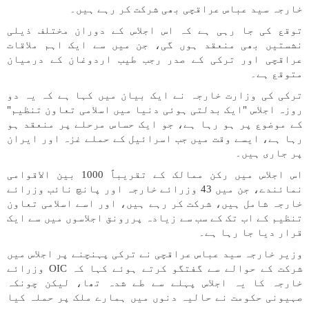
خارجہ سید عباس عراقچی بھی شرکت کر رہے ہیں۔
توقع کی جا رہی ہے کہ اس اجلاس کے دوران مختلف ذیلی
نشستیں بھی منعقد ہوں گی، جن میں سے ایک اہم ملاقات
عراقچی اور ترکی کے صدر رجب طیب اردوغان کے درمیان
متوقع ہے۔
ترکی کی وزارت خارجہ نے ایک بیان میں کہا ہے کہ یہ دو
روزہ اجلاس "ایک بدلتی ہوئی دنیا میں اسلامی تعاون تنظیم"
کے موضوع پر ہو رہا ہے، جو ایک حساس مرحلے پر منعقد ہو
رہا ہے، ایسے وقت میں جب اسرائیل کے حملے غزہ اور ایران
پر جاری ہیں۔
اس اجلاس میں رکن ممالک کے تقریباً 1000 بین الاقوامی
نمائندے، جن میں 43 وزرائے خارجہ اور پانچ نائب وزرائے
خارجہ شامل ہیں، شرکت کر رہے ہیں، اور اسے اسلامی تعاون
تنظیم کے اب تک کے سب سے زیادہ پررونق اجلاسوں میں سے ایک
قرار دیا جا رہا ہے۔
وزیر خارجہ سید عباس عراقچی نے ترکی پہنچنے پر اجلاس میں
شرکت کے حوالے سے گفتگو کرتے ہوئے کہا کہ OIC وزرائے
خارجہ کا یہ اجلاس پہلے سے طے شدہ تھا، لیکن چونکہ
صہیونی حکومت نے حالیہ دنوں میں ہمارے ملک پر حملہ کیا