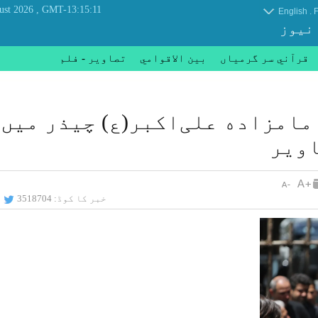
, Friday 07 August 2026
GMT-13:15:11
.
English
F
 نیوز
قرآني سر گرمياں
بين الاقوامي
تصاوير - فلم
مامزاده علی‌اکبر(ع) چیذر میں
اویر
خبر کا کوڈ:
3518704