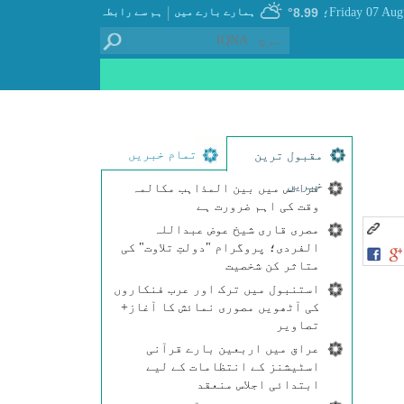
|
8.99°
ہمارے بارے میں
ہم سے رابطہ
؛
تمام خبریں
مقبول ترین
خبریں
فرانس میں بین المذاہب مکالمہ
وقت کی اہم ضرورت ہے
مصری قاری شیخ عوض عبداللہ
الفردی؛ پروگرام "دولتِ تلاوت" کی
متاثر کن شخصیت
استنبول میں ترک اور عرب فنکاروں
کی آٹھویں مصوری نمائش کا آغاز+
تصاویر
عراق میں اربعین بارے قرآنی
اسٹیشنز کے انتظامات کے لیے
ابتدائی اجلاس منعقد