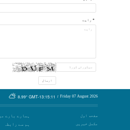
* رایے
GMT-13:15:11
Friday 07 August 2026
؛
8.99°
صفحه اول
ہمارے بارے می
مکمل خبریں
ہم سے رابطہ