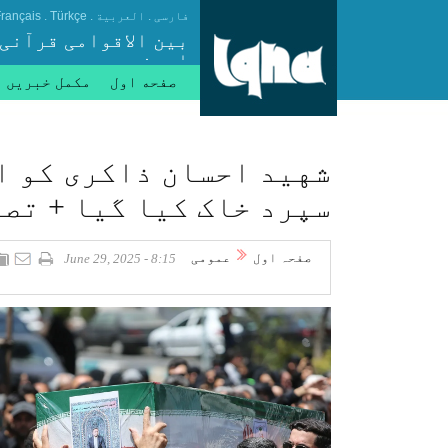
.
.
.
فارسی
العربیة
Türkçe
rançais
بین الاقوامی قرآنی
ایجنسی
صفحه اول
مکمل خبریں
شهید احسان ذاکری کو ا
سپرد خاک کیا گیا + تص
صفحہ اول
عمومی
8:15 - June 29, 2025