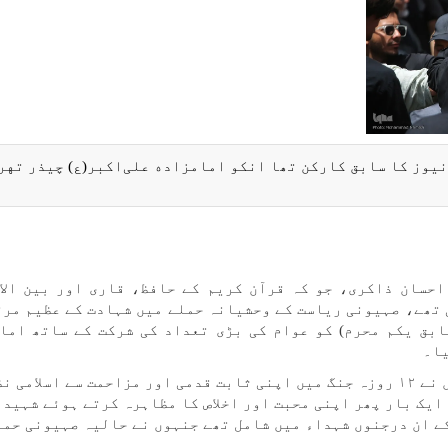
یوز کا سابق کارکن تھا انکو امامزاده علی‌اکبر(ع) چیذر تهر
حسان ذاکری، جو کہ قرآن کریم کے حافظ، قاری اور بین الا
تھے، صہیونی ریاست کے وحشیانہ حملے میں شہادت کے عظیم مرت
ان کا جسدِ خاکی جمعہ 6 تیر (مطابق یکم محرم) کو عوام کی بڑی تعداد کی شرکت کے ساتھ 
یا۔
تہران کے قدرشناس اور بہادر عوام نے، جنہوں نے ۱۲ روزہ جنگ میں اپنی ثابت قدمی اور مزاحمت سے اسلا
ایک بار پھر اپنی محبت اور اخلاص کا مظاہرہ کرتے ہوئے شہید 
ے ان درجنوں شہداء میں شامل تھے جنہوں نے حالیہ صہیونی حمل