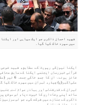
شهید احسان ذاکری جو ایک سپاہی اور ایکنا ن
میں سپرد خاک کیا گیا۔
ایکنا نیوزکی رپورٹ کے مطابق، شہید فوجی ا
قرآنی خبررساں ایجنسی ایکنا کے سابق صحافی 
فائز ہوئے۔ 
علی‌اکبر(ع) چیذر، تہران میں سپردِ خاک کیا گ
ساتھ اپنی وفاداری کا ثبوت دیا، اس موقع پر 
ذاکری کے جنازے میں شرکت کی، جو اس سرزمین ک
اپنی جان قربان کی۔