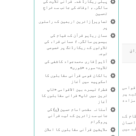
پہلی ریکارڈ شدہ قرآنی تلاوت کی
سالگرہ، اوقاف کی جانب سے خراجِ
تحسین
تصاویر| زائرین اربعین کے راستوں
پر
عمان ریڈیو قرآن کے قیام کی
بیسویں سالگرہ؛ عمانی قراء کی
تلاوتوں کے ریکارڈنگ پر خصوصی
ان
توجہ
آڈیو | قاری محمدجواد کاشفی کی
تلاوت- سوره‌‌ «شوری»
بالکان قومی قرآنی مقابلوں کا
اسکوپیه میں آغاز
قوامی
قطر؛ تیسرے بین الاقوامی «ٹاپ
بے پر
ترین میں ٹاپ» قرانی مقابلوں کا
امامزاده
آغاز
آستانہ مقدس امام حسین (ع) کی
جانب سے زائرین کے لیے قرآنی
می نظام کے
پروگرام
احسان
ے میں
ملایشین قرآنی مقابلوں کا اعلان