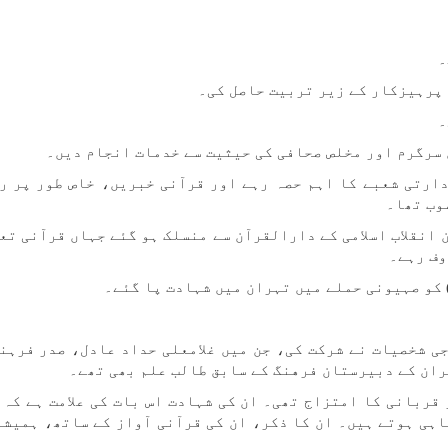
۔
 پرہیزکار کے زیر تربیت حاصل کی۔
۔
 سرگرم اور مخلص صحافی کی حیثیت سے خدمات انجام دیں۔
۲-۲۰۲۱) تک ایکنا کے ادارتی شعبے کا اہم حصہ رہے اور قرآنی خبریں، خاص طور پر
وب تھا۔
انقلاب اسلامی کے دارالقرآن سے منسلک ہو گئے جہاں قرآنی تع
وف رہے۔
ی شخصیات نے شرکت کی، جن میں غلامعلی حداد عادل، صدر فرہنگ
ران کے دبیرستان فرهنگ کے سابق طالب علم بھی تھے۔
قربانی کا امتزاج تھی۔ ان کی شہادت اس بات کی علامت ہے کہ 
پاہی ہوتے ہیں۔ ان کا ذکر، ان کی قرآنی آواز کے ساتھ، ہمیشہ