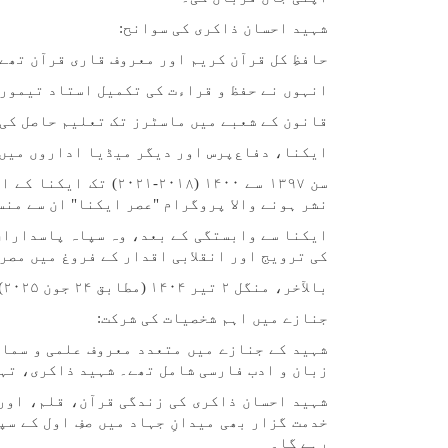
شہید احسان ذاکری کی سوانح:
حافظِ کل قرآن کریم اور معروف قاری قرآن تھے
انہوں نے حفظ و قراءت کی تکمیل استاد تیمور
قانون کے شعبے میں ماسٹرز تک تعلیم حاصل کی
ایکنا، دفاع‌پرس اور دیگر میڈیا اداروں میں
سن ۱۳۹۷ سے ۱۴۰۰ (۰۱۸
نشر ہونے والا پروگرام "عصر ایکنا" ان سے منس
ایکنا سے وابستگی کے بعد، وہ سپاہ پاسداران 
کی ترویج اور انقلابی اقدار کے فروغ میں مصر
بالآخر، منگل ۲ تیر ۱۴۰۴ (مطابق ۲۴ جون ۲۰۲۵) کو صہیونی حملے میں تہران میں شہادت پا گئے۔
جنازے میں اہم شخصیات کی شرکت:
شہید کے جنازے میں متعدد معروف علمی و سماج
زبان و ادب فارسی شامل تھے۔ شہید ذاکری، تہ
شہید احسان ذاکری کی زندگی قرآن، قلم، اور 
خدمت گزار بھی میدانِ جہاد میں صفِ اول کے س
رہے گا۔