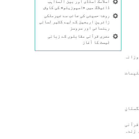
اسلامک اسٹڈی اور بین المذاہب
ڈائیلاگ میں «اسپوزیتو» کی کاوش
روضۂ حسینی کی جانب سے غیرملکی
زائرینِ اربعین کے لیے کثیر لسانی
رہنمائی اور سروسز
مصری قرآنی مقابلوں کے زبانی
ٹیسٹ کا آغاز
 روزانہ
لیمات
ستانِ
قرآنی
 زندہ