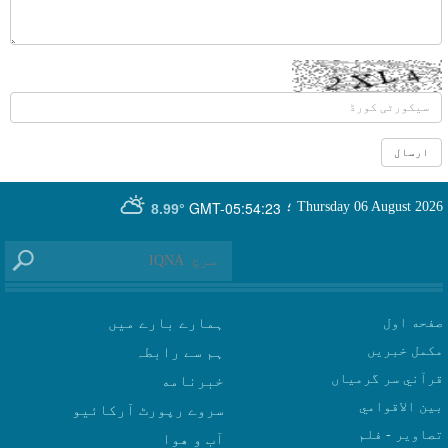
GMT-05:54:23
Thursday 06 August 2026
؛
8.99°
صفحه اول
ہمارے بارے میں
مکمل خبریں
ہم سے رابطہ
قرآني سر گرمياں
بين الاقوامي
سروے رپورٹ آرکائیو
تصاوير - فلم
آب و هوا