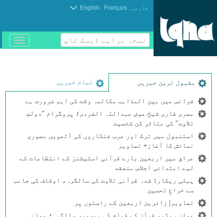
.
.
فارسی
Français
English
نسخہ برایے ڈیسک ٹاپ
باز
و
بسته
کردن
منو
تمام خبریں
مقبول ترین خبریں
فرانس میں بین المذاہب مکالمہ وقت کی اہم ضرورت ہے
مصری قاری شیخ عوض عبداللہ الفردی؛ پروگرام "دولتِ
تلاوت" کی متاثر کن شخصیت
استنبول میں ترک اور عرب فنکاروں کی آٹھویں مصوری
نمائش کا آغاز+ تصاویر
عراق میں اربعین بارے قرآنی اسٹیشنز کے انتظامات کے
لیے ابتدائی اجلاس منعقد
پہلی ریکارڈ شدہ قرآنی تلاوت کی سالگرہ، اوقاف کی جانب
سے خراجِ تحسین
تصاویر| زائرین اربعین کے راستوں پر
عمان ریڈیو قرآن کے قیام کی بیسویں سالگرہ؛ عمانی