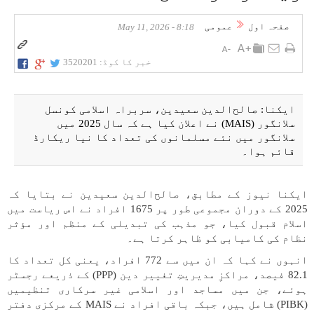
صفحہ اول
عمومی
8:18 - May 11, 2026
خبر کا کوڈ:
3520201
ایکنا: صالح‌الدین سعیدین، سربراہ اسلامی کونسل
سلانگور (MAIS) نے اعلان کیا ہے کہ سال 2025 میں
سلانگور میں نئے مسلمانوں کی تعداد کا نیا ریکارڈ
قائم ہوا۔
ایکنا نیوز کے مطابق، صالح‌الدین سعیدین نے بتایا کہ
2025 کے دوران مجموعی طور پر 1675 افراد نے اس ریاست میں
اسلام قبول کیا، جو مذہب کی تبدیلی کے منظم اور مؤثر
نظام کی کامیابی کو ظاہر کرتا ہے۔
انہوں نے کہا کہ ان میں سے 772 افراد، یعنی کل تعداد کا
82.1 فیصد، مراکزِ مدیریتِ تغییر دین (PPP) کے ذریعے رجسٹر
ہوئے، جن میں مساجد اور اسلامی غیر سرکاری تنظیمیں
(PIBK) شامل ہیں، جبکہ باقی افراد نے MAIS کے مرکزی دفتر