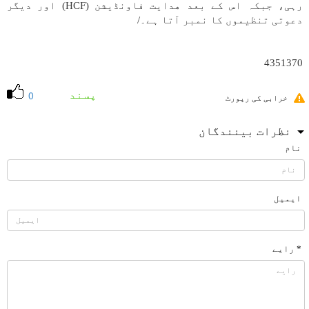
رہی، جبکہ اس کے بعد هدایت فاونڈیشن (HCF) اور دیگر
دعوتی تنظیموں کا نمبر آتا ہے۔/
4351370
پسند
0
خرابی کی رپورٹ
نظرات بینندگان
نام
ایمیل
* رایے