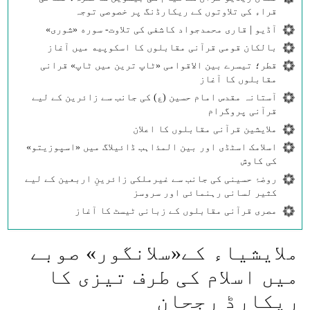
قراء کی تلاوتوں کے ریکارڈنگ پر خصوصی توجہ
آڈیو | قاری محمدجواد کاشفی کی تلاوت- سوره‌‌ «شوری»
بالکان قومی قرآنی مقابلوں کا اسکوپیه میں آغاز
قطر؛ تیسرے بین الاقوامی «ٹاپ ترین میں ٹاپ» قرانی
مقابلوں کا آغاز
آستانہ مقدس امام حسین (ع) کی جانب سے زائرین کے لیے
قرآنی پروگرام
ملایشین قرآنی مقابلوں کا اعلان
اسلامک اسٹڈی اور بین المذاہب ڈائیلاگ میں «اسپوزیتو»
کی کاوش
روضۂ حسینی کی جانب سے غیرملکی زائرینِ اربعین کے لیے
کثیر لسانی رہنمائی اور سروسز
مصری قرآنی مقابلوں کے زبانی ٹیسٹ کا آغاز
ملایشیاء کے«سلانگور» صوبے
میں اسلام کی طرف تیزی کا
ریکارڈ رجحان