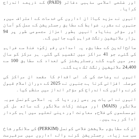
اور ضلعی اسلامی مذہبی دفاتر (PAID) کے ذریعے اندراج
کرایا۔
انہوں نے مزید کہا: ان اداروں کی خدمات کے اعتراف میں،
جنہوں نے مقررہ ضوابط کے مطابق رجسٹریشن کے عمل کو آسان
اور مؤثر بنایا، انہیں بطور اعزاز مجموعی طور پر 94
ہزار ملائیشین رنگٹ فراہم کیے جائیں گے۔
صالح‌الدین کے مطابق، یہ امدادی رقم زکوٰۃ فنڈ سے فراہم
کی گئی، جو 41 مراکز میں تقسیم کی گئی۔ ہر مرکز کو سال
بھر میں کیے گئے رجسٹریشنز کی تعداد کے مطابق 100 سے
24,400 ملائیشین رنگٹ تک دیے گئے۔
انہوں نے وضاحت کی کہ اس اقدام کا مقصد ان مراکز کی
حوصلہ افزائی کرنا ہے جنہوں نے 2025 کے دوران اسلام قبول
کرنے والوں کے اندراج کو مؤثر انداز میں منظم کیا۔
انہوں نے اس بات پر بھی زور دیا کہ یہ اسلامی کونسل صوبہ
سلانگور (MAIS) اور هیئت زکات سلانگور کے ساتھ مل کر
نومسلموں کی فلاح، معاونت اور دینی تعلیم میں اہم کردار
ادا کر رہے ہیں۔
ان کے مطابق، ملایششن فلاحی کونسل (PERKIM) کی سلانگور شاخ
سب سے زیادہ رجسٹریشن کرنے والے اداروں میں سرفہرست