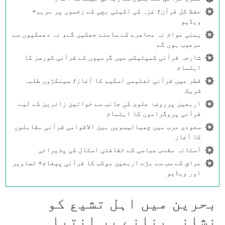
حفظ کل قرآن؛ غزہ کی اکیلی بچی کے زخموں پر مرہم+
ویڈیو
یمنی عوام نہ محاصرے کے سامنے جھکیں گے، نہ دھمکیوں سے
مرعوب ہوں گے
شارجہ قرآنی کمپلیکس میں گرمیوں کے قرآنی کورسز کا
اہتمام
قطر میں قرآنی تعلیمی اسکیم کا آغاز؛ سینکڑوں طلبہ
شریک
اربعین پرروضۂ علوی کی جانب سے خواتین زائرین کے لیے
قرآنی پروگراموں کا اہتمام
سعودی عرب میں چھیالیسویں بین الاقوامی قرآنی مقابلوں
کا آغاز
آستانہ مقدس عباسی کے ثقافتی اسٹال کی پذیرائی
عراق کے سب سے بڑے اربعین موکب کا قرآنی پیغام+ ٹصاویر
اور ویڈیو
بحرین میں اہل تشیع کو
نشانہ بنانے پر انتباہ