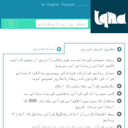
.
.
فارسی
Français
English
نسخہ برایے ڈیسک ٹاپ
باز
و
بسته
کردن
منو
تمام خبریں
مقبول ترین خبریں
روضۂ حسینی کی جانب سے غیرملکی زائرینِ اربعین کے لیے
کثیر لسانی رہنمائی اور سروسز
عمان ریڈیو قرآن کے قیام کی بیسویں سالگرہ؛ عمانی
قراء کی تلاوتوں کے ریکارڈنگ پر خصوصی توجہ
ملایشین قرآنی مقابلوں کا اعلان
گھر میں والد کی قرآنی محفلوں کی یاد ستاتی ہے
سلطان قابوس بین الاقوامی قرآنی مقابلہ 2026 کا
ابتدائی مرحلہ شروع
بجف اشرف؛ کاروان امام رضا(ع) قرآنی محافل کا آغاز +
ویڈیو
مصری قرآنی مقابلوں کے زبانی ٹیسٹ کا آغاز