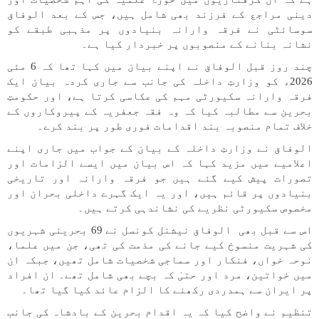
دینی مراجع کے فرزند بھی شامل ہیں، جس کے بعد الوفاق
سوسائٹی نے فرقہ وارانہ بنیادوں پر مذہبی طبقے کو
نشانہ بنانے کے منصوبوں پر خبردار کیا ہے۔
چند روز قبل الوفاق نے اپنے بیان میں کہا تھا کہ 6 مئی
2026ء کو وزارتِ داخلہ کی جانب سے جاری کردہ بیان ایک
فرقہ وارانہ سکیورٹی مہم کی عکاسی کرتا ہے، اور حکومتِ
بحرین سے مطالبہ کیا کہ وہ فقہ جعفریہ کے پیروکاروں کے
خلاف تمام منصوبہ بند اقدامات فوری طور پر بند کرے۔
الوفاق نے وزارتِ داخلہ کے بیان کے جواب میں جاری اپنے
اعلامیے میں مزید کہا کہ اس بیان میں ایسے الزامات اور
تصورات پیش کیے گئے ہیں جو فرقہ وارانہ اور تاریخی
بنیادوں پر قائم ہیں، اور یہ ایک گہرے داخلی بحران اور
مخصوص سکیورٹی نظریے کی نشاندہی کرتے ہیں۔
اس سے قبل بھی الوفاق نیشنل کونسل نے 69 بحرینی شہریوں
کی شہریت منسوخ کیے جانے کی مذمت کی تھی، جن میں علما،
نوحہ خواں، فنکار اور سماجی شخصیات شامل تھیں، جبکہ ان
میں خواتین، مرد اور حتیٰ کہ بچے بھی شامل تھے۔ ان افراد
پر ایران سے ہمدردی رکھنے کا الزام عائد کیا گیا تھا۔
تنظیم نے واضح کیا کہ یہ اقدام بحرین کے بادشاہ کی جانب