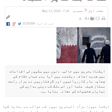
صفحہ اول
عمومی
7:26 - May 13, 2026
خبر کا کوڈ:
3520209
ایکنا: بحرین میں حالیہ دنوں میں سکیورٹی اقدامات
میں شدید اضافہ دیکھنے میں آیا ہے، جہاں حکام کی
چھاپہ مار کارروائیوں اور گرفتاریوں نے براہِ راست
ممتاز شیعہ علما اور اس ملک کے دینی مدارس کی
نمایاں شخصیات کو نشانہ بنایا ہے۔
ایکنا نیوز- مرآۃ البحرین نیوز کے حوالے سے بتایا گیا
ہے کہ ان گرفتاریوں میں حوزۂ علمیہ کی اہم شخصیات اور