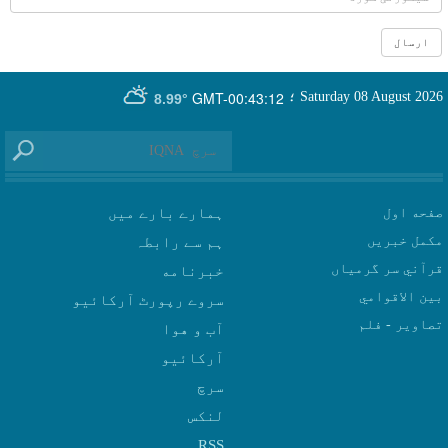
GMT-00:43:12
Saturday 08 August 2026
؛
8.99°
صفحه اول
ہمارے بارے میں
مکمل خبریں
ہم سے رابطہ
قرآني سر گرمياں
بين الاقوامي
سروے رپورٹ آرکائیو
تصاوير - فلم
آب و هوا
سرچ
لنکس
RSS