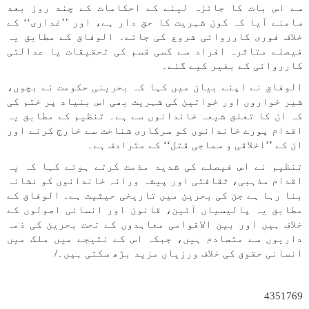
سے اس بات کا جائزہ لینے کے احکامات کے چند روز بعد
سامنے آیا کہ کون شہریت کا حق دار ہے، اور ’’غداری‘‘ کے
خلاف فوری کارروائی شروع کی جائے۔ الوفاق کے مطابق یہ
فیصلے متاثرہ افراد سے کسی قسم کی تحقیقات یا عدالتی
کارروائی کے بغیر کیے گئے۔
الوفاق نے اپنے بیان میں کہا کہ بحرینی حکومت نے بچوں،
شیر خواروں اور خواتین کی شہریت بھی اس بنیاد پر ختم کی
کہ ان کا تعلق شیعہ خاندانوں سے ہے۔ تنظیم کے مطابق یہ
اقدام پورے خاندانوں کو سرکاری شناخت سے خارج کرنے اور
ان کے ’’اخلاقی و سماجی قتل‘‘ کے مترادف ہے۔
تنظیم نے اس فیصلے کی شدید مذمت کرتے ہوئے کہا کہ یہ
اقدام مذہبی، ثقافتی اور پیشہ ورانہ خاندانوں کو نشانہ
بنا رہا ہے جن کی بحرین میں تاریخی حیثیت ہے۔ الوفاق کے
مطابق یہ پالیسیاں آئین، قانون اور انسانی اصولوں کے
خلاف ہیں اور بین الاقوامی معاہدوں کے تحت بحرین کی ذمہ
داریوں سے متصادم ہیں، جبکہ اس کے نتیجے میں ملک میں
انسانی حقوق کی خلاف ورزیاں مزید بڑھ سکتی ہیں۔/
4351769