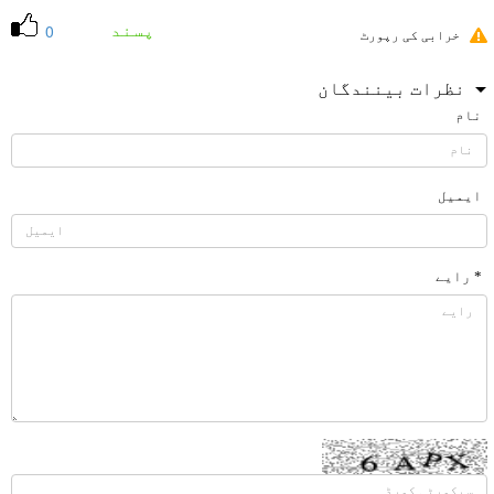
پسند
0
خرابی کی رپورٹ
نظرات بینندگان
نام
ایمیل
* رایے