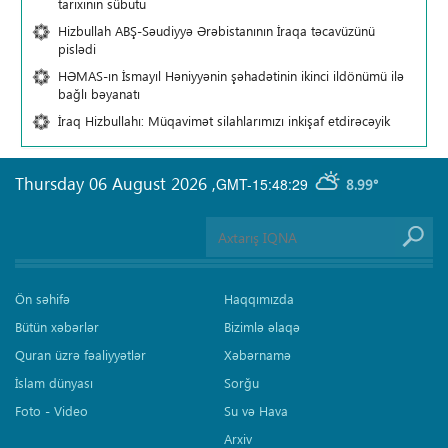
tarixinin sübutu
Hizbullah ABŞ-Səudiyyə Ərəbistanının İraqa təcavüzünü
pislədi
HƏMAS-ın İsmayıl Həniyyənin şəhadətinin ikinci ildönümü ilə
bağlı bəyanatı
İraq Hizbullahı: Müqavimət silahlarımızı inkişaf etdirəcəyik
Thursday 06 August 2026
,
GMT-15:48:29
8.99°
Ön səhifə
Haqqımızda
Bütün xəbərlər
Bizimlə əlaqə
Quran üzrə fəaliyyətlər
Xəbərnamə
İslam dünyası
Sorğu
Foto - Video
Su və Hava
Arxiv