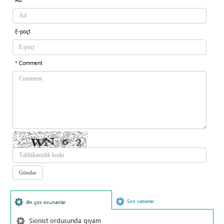
E-poçt
* Comment
Son xəbərlər
Ən çox oxunanlar
Sionist ordusunda qiyam