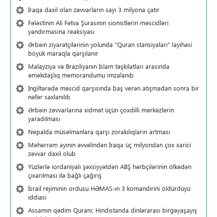
İraqa daxil olan zəvvarların sayı 3 milyona çatır
Fələstinin Ali Fətva Şurasının sionistlərin məscidləri
yandırmasına reaksiyası
Ərbəin ziyarətçilərinin yolunda "Quran stansiyaları" layihəsi
böyük maraqla qarşılanır
Malayziya və Braziliyanın İslam təşkilatları arasında
əməkdaşlıq memorandumu imzalanıb
İngiltərədə məscid qarşısında baş verən atışmadan sonra bir
nəfər saxlanılıb
Ərbəin zəvvarlarına xidmət üçün çoxdilli mərkəzlərin
yaradılması
Nepalda müsəlmanlara qarşı zorakılıqların artması
Məhərrəm ayının əvvəlindən İraqa üç milyondan çox xarici
zəvvar daxil olub
Yüzlərlə iordaniyalı şəxsiyyətdən ABŞ hərbçilərinin ölkədən
çıxarılması ilə bağlı çağırış
İsrail rejiminin ordusu HƏMAS-ın 3 komandirini öldürdüyü
iddiası
Assamın qədim Quranı; Hindistanda dinlərarası birgəyaşayış