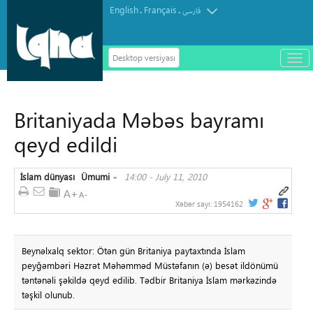
English
Français
.
.
فارسی
Desktop versiyası
باز
و
سته
ردن
Britaniyada Məbəs bayramı
منو
qeyd edildi
İslam dünyası
Ümumi
14:00 - July 11, 2010
»
Xəbər sayı:
1954162
Beynəlxalq sektor: Ötən gün Britaniya paytaxtında İslam
peyğəmbəri Həzrət Məhəmməd Müstəfanın (ə) besət ildönümü
təntənəli şəkildə qeyd edilib. Tədbir Britaniya İslam mərkəzində
təşkil olunub.