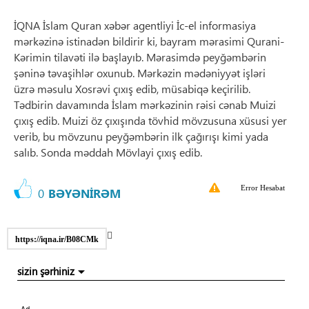
İQNA İslam Quran xəbər agentliyi İc-el informasiya
mərkəzinə istinadən bildirir ki, bayram mərasimi Qurani-
Kərimin tilavəti ilə başlayıb. Mərasimdə peyğəmbərin
şəninə təvaşihlər oxunub. Mərkəzin mədəniyyət işləri
üzrə məsulu Xosrəvi çıxış edib, müsabiqə keçirilib.
Tədbirin davamında İslam mərkəzinin rəisi cənab Muizi
çıxış edib. Muizi öz çıxışında tövhid mövzusuna xüsusi yer
verib, bu mövzunu peyğəmbərin ilk çağırışı kimi yada
salıb. Sonda məddah Mövlayi çıxış edib.
Error Hesabat
0
BƏYƏNİRƏM
https://iqna.ir/B08CMk
sizin şərhiniz
Ad