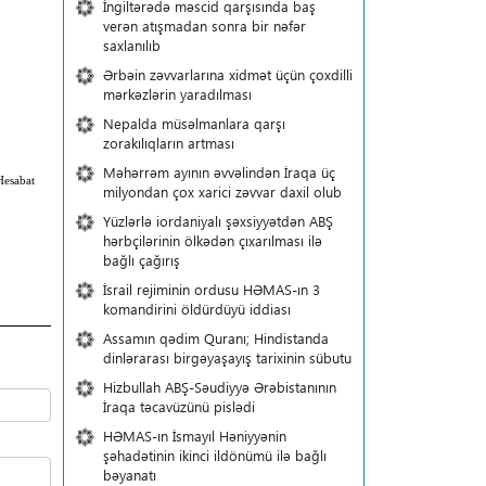
İngiltərədə məscid qarşısında baş
verən atışmadan sonra bir nəfər
saxlanılıb
Ərbəin zəvvarlarına xidmət üçün çoxdilli
mərkəzlərin yaradılması
Nepalda müsəlmanlara qarşı
zorakılıqların artması
Məhərrəm ayının əvvəlindən İraqa üç
Hesabat
milyondan çox xarici zəvvar daxil olub
Yüzlərlə iordaniyalı şəxsiyyətdən ABŞ
hərbçilərinin ölkədən çıxarılması ilə
bağlı çağırış
İsrail rejiminin ordusu HƏMAS-ın 3
komandirini öldürdüyü iddiası
Assamın qədim Quranı; Hindistanda
dinlərarası birgəyaşayış tarixinin sübutu
Hizbullah ABŞ-Səudiyyə Ərəbistanının
İraqa təcavüzünü pislədi
HƏMAS-ın İsmayıl Həniyyənin
şəhadətinin ikinci ildönümü ilə bağlı
bəyanatı