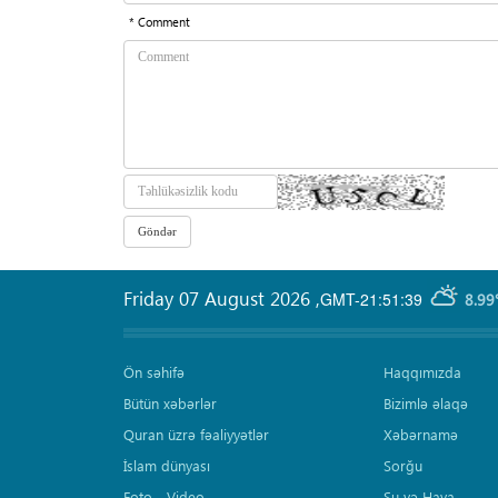
* Comment
Friday 07 August 2026
,
GMT-21:51:39
8.99
Ön səhifə
Haqqımızda
Bütün xəbərlər
Bizimlə əlaqə
Quran üzrə fəaliyyətlər
Xəbərnamə
İslam dünyası
Sorğu
Foto - Video
Su və Hava