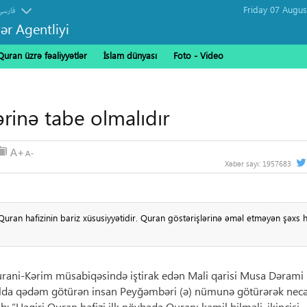
فارسی
ər Agentliyi
Quran üzrə fəaliyyətlər
İslam dünyası
Foto - Video
ərinə tabe olmalıdır
Xəbər sayı:
1957683
uran hafizinin bariz xüsusiyyətidir. Quran göstərişlərinə əməl etməyən şəxs h
urani-Kərim müsabiqəsində iştirak edən Mali qarisi Musa Dərami 
 yolda qədəm götürən insan Peyğəmbəri (ə) nümunə götürərək necə
: “Həqiri Quran hafizi ilk növbədə Quranı kamil bilməli, ikincisi