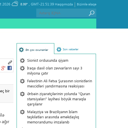
|
, Friday 07 August 2026
GMT-21:51:39
8.99°
Haqqımızda
Bizimlə əlaqə
Son xəbərlər
Ən çox oxunanlar
Sionist ordusunda qiyam
İraqa daxil olan zəvvarların sayı 3
milyona çatır
Fələstinin Ali Fətva Şurasının sionistlərin
məscidləri yandırmasına reaksiyası
eç bir
Ərbəin ziyarətçilərinin yolunda "Quran
stansiyaları" layihəsi böyük maraqla
qarşılanır
Malayziya və Braziliyanın İslam
ilə
təşkilatları arasında əməkdaşlıq
 ağır
memorandumu imzalanıb