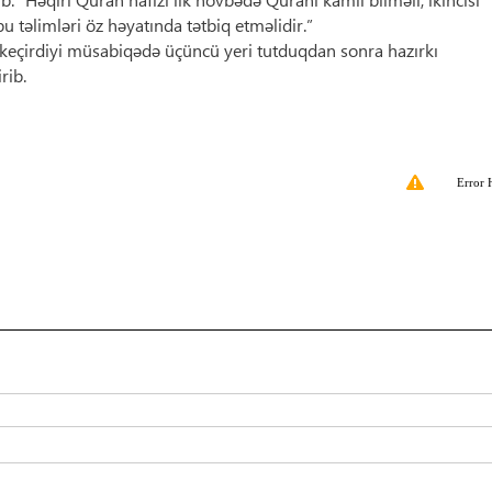
 təlimləri öz həyatında tətbiq etməlidir.”
də keçirdiyi müsabiqədə üçüncü yeri tutduqdan sonra hazırkı
rib.
Error 