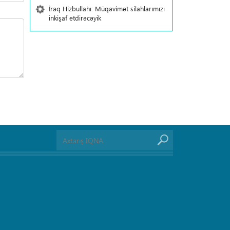
İraq Hizbullahı: Müqavimət silahlarımızı
inkişaf etdirəcəyik