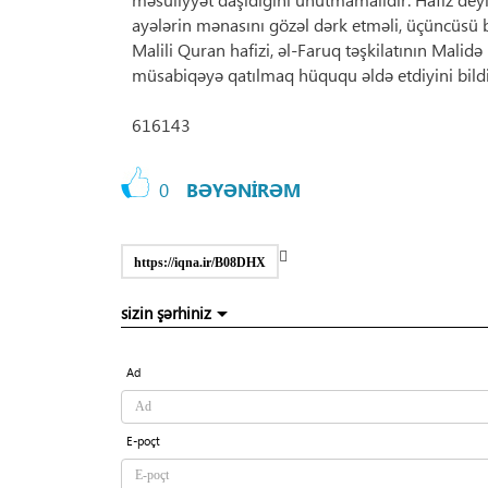
ayələrin mənasını gözəl dərk etməli, üçüncüsü bu
Malili Quran hafizi, əl-Faruq təşkilatının Mali
müsabiqəyə qatılmaq hüququ əldə etdiyini bildi
616143
0
BƏYƏNİRƏM
https://iqna.ir/B08DHX
sizin şərhiniz
Ad
E-poçt