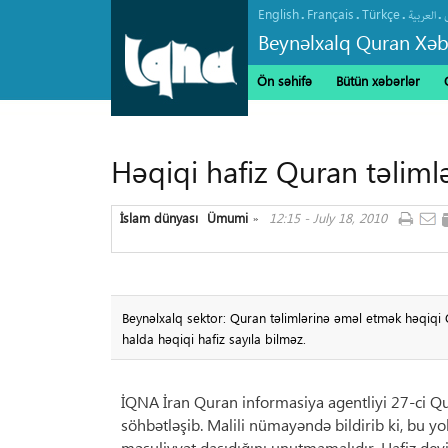
English
Français
Türkçe
.
.
.
.
العربیة
Beynəlxalq Quran Xəb
Ön səhifə
Bütün xəbərlər
Həqiqi hafiz Quran təliml
İslam dünyası
Ümumi
12:15 - July 18, 2010
»
Beynəlxalq sektor: Quran təlimlərinə əməl etmək həqiqi Q
halda həqiqi hafiz sayıla bilməz.
İQNA İran Quran informasiya agentliyi 27-ci Q
söhbətləşib. Malili nümayəndə bildirib ki, bu
məsuliyyət daşıdığını unutmamalıdır. Hafiz deyib