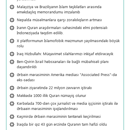
Malayziya və Braziliyanın İslam təşkilatları arasında
əməkdaşlıq memorandumu imzalanıb
Nepalda müsəlmanlara qarşı zorakılıqların artması
İranın Quran araşdırmaları sahəsindəki elmi potensialı
İndoneziyada təqdim edilib.
X platformunun İslamofobik məzmunun yayılmasındakı böyük
rolu
İraq Hizbullahı: Müqavimət silahlarımızı inkişaf etdirəcəyik
Ben-Qvirin İsrail həbsxanaları ilə bağlı mübahisəli planı
dayandırıldı
Ərbəin mərasiminin Amerika mediası "Associated Press"-də
əks-sədası
Ərbəin ziyarətində 22 milyon zəvvarın iştirakı
Məkkədə 1000 illik Quran nümayiş olunur
Kərbəlada 700-dən çox jurnalist və media işçisinin iştirakı ilə
Ərbaəin mərasiminin işıqlandırılması
Kəşmirdə Ərbəin mərasiminin təntənəli keçirilməsi
İraqda bir qız 43 gün ərzində Quranın tam hafizi oldu