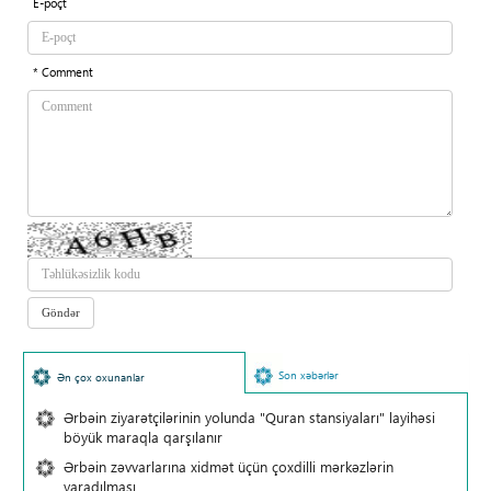
E-poçt
* Comment
Son xəbərlər
Ən çox oxunanlar
Ərbəin ziyarətçilərinin yolunda "Quran stansiyaları" layihəsi
böyük maraqla qarşılanır
Ərbəin zəvvarlarına xidmət üçün çoxdilli mərkəzlərin
yaradılması