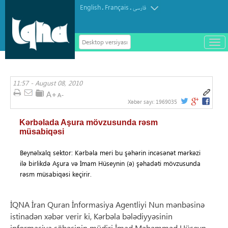
English
Français
.
.
فارسی
Desktop versiyası
باز
و
سته
ردن
11:57 - August 08, 2010
منو
Xəbər sayı:
1969035
Kərbəlada Aşura mövzusunda rəsm
müsabiqəsi
Beynəlxalq sektor: Kərbəla meri bu şəhərin incəsənət mərkəzi
ilə birlikdə Aşura və İmam Hüseynin (ə) şəhadəti mövzusunda
rəsm müsabiqəsi keçirir.
İQNA İran Quran İnformasiya Agentliyi Nun mənbəsinə
istinadən xəbər verir ki, Kərbəla bələdiyyəsinin
informasiya şöbəsinin müdiri İmad Məhəmməd Hüseyn