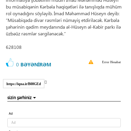
bu müsabiqənin Kərbəla həqiqətləri ilə tanışlıqda mühüm
rol oynadığını söyləyib. İmad Məhəmməd Hüseyn deyib:
“Müsabiqədə divar rəsmləri nümayiş etdiriləcək. Kərbəla
şəhərinin qədim meydanında əl-Hüseyn əl-Kəbir parkı ilə
üzbəüz rəsmlər sərgilənəcək.”
628108
Error Hesabat
0
BƏYƏNİRƏM
https://iqna.ir/B08GEd
sizin şərhiniz
Ad