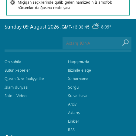
Miçiqan seçkilərində qalib gələn namizədin İslamofob
hücumlar dalğasına reaksiyası
Sunday 09 August 2026
,
GMT-13:33:45
8.99°
Ön səhifə
Haqqımızda
Bütün xəbərlər
Bizimlə əlaqə
Quran üzrə fəaliyyətlər
Xəbərnamə
İslam dünyası
Sorğu
Foto - Video
Su və Hava
Arxiv
Axtarış
Linklər
RSS