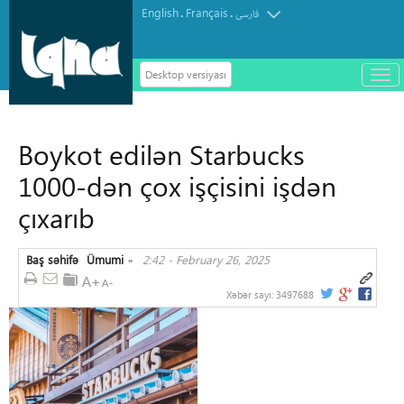
English
Français
.
.
فارسی
Desktop versiyası
باز
و
سته
ردن
Boykot edilən Starbucks
منو
1000-dən çox işçisini işdən
çıxarıb
Baş səhifə
Ümumi
2:42 - February 26, 2025
»
Xəbər sayı:
3497688