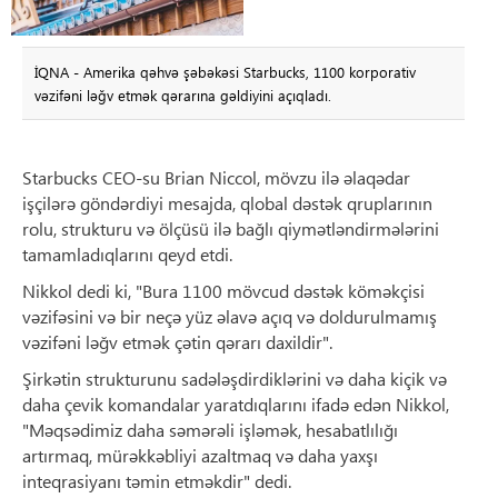
İQNA - Amerika qəhvə şəbəkəsi Starbucks, 1100 korporativ
vəzifəni ləğv etmək qərarına gəldiyini açıqladı.
Starbucks CEO-su Brian Niccol, mövzu ilə əlaqədar
işçilərə göndərdiyi mesajda, qlobal dəstək qruplarının
rolu, strukturu və ölçüsü ilə bağlı qiymətləndirmələrini
tamamladıqlarını qeyd etdi.
Nikkol dedi ki, "Bura 1100 mövcud dəstək köməkçisi
vəzifəsini və bir neçə yüz əlavə açıq və doldurulmamış
vəzifəni ləğv etmək çətin qərarı daxildir".
Şirkətin strukturunu sadələşdirdiklərini və daha kiçik və
daha çevik komandalar yaratdıqlarını ifadə edən Nikkol,
"Məqsədimiz daha səmərəli işləmək, hesabatlılığı
artırmaq, mürəkkəbliyi azaltmaq və daha yaxşı
inteqrasiyanı təmin etməkdir" dedi.