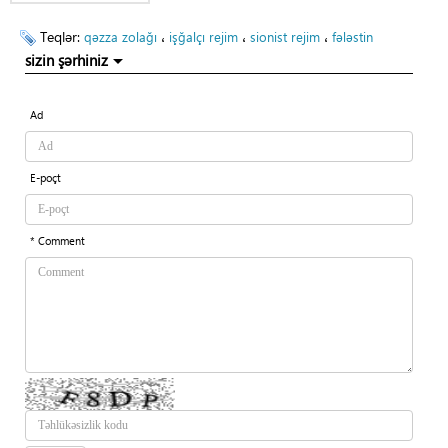
Teqlər:
،
،
،
qəzza zolağı
işğalçı rejim
sionist rejim
fələstin
sizin şərhiniz
Ad
E-poçt
* Comment