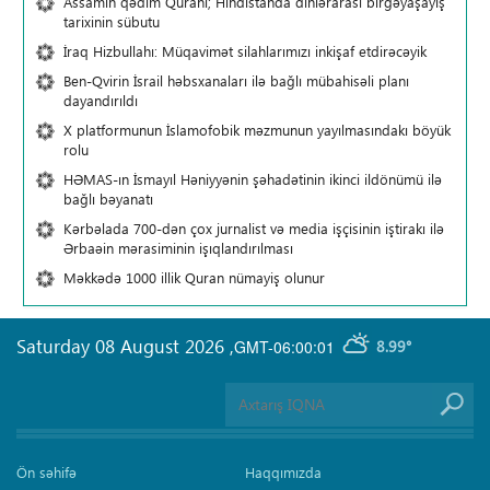
Assamın qədim Quranı; Hindistanda dinlərarası birgəyaşayış
tarixinin sübutu
İraq Hizbullahı: Müqavimət silahlarımızı inkişaf etdirəcəyik
Ben-Qvirin İsrail həbsxanaları ilə bağlı mübahisəli planı
dayandırıldı
X platformunun İslamofobik məzmunun yayılmasındakı böyük
rolu
HƏMAS-ın İsmayıl Həniyyənin şəhadətinin ikinci ildönümü ilə
bağlı bəyanatı
Kərbəlada 700-dən çox jurnalist və media işçisinin iştirakı ilə
Ərbaəin mərasiminin işıqlandırılması
Məkkədə 1000 illik Quran nümayiş olunur
Saturday 08 August 2026
,
GMT-06:00:01
8.99°
Ön səhifə
Haqqımızda