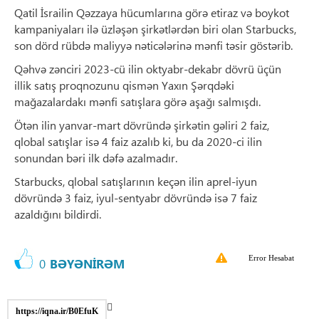
Qatil İsrailin Qəzzaya hücumlarına görə etiraz və boykot
kampaniyaları ilə üzləşən şirkətlərdən biri olan Starbucks,
son dörd rübdə maliyyə nəticələrinə mənfi təsir göstərib.
Qəhvə zənciri 2023-cü ilin oktyabr-dekabr dövrü üçün
illik satış proqnozunu qismən Yaxın Şərqdəki
mağazalardakı mənfi satışlara görə aşağı salmışdı.
Ötən ilin yanvar-mart dövründə şirkətin gəliri 2 faiz,
qlobal satışlar isə 4 faiz azalıb ki, bu da 2020-ci ilin
sonundan bəri ilk dəfə azalmadır.
Starbucks, qlobal satışlarının keçən ilin aprel-iyun
dövründə 3 faiz, iyul-sentyabr dövründə isə 7 faiz
azaldığını bildirdi.
Error Hesabat
0
BƏYƏNİRƏM
https://iqna.ir/B0EfuK