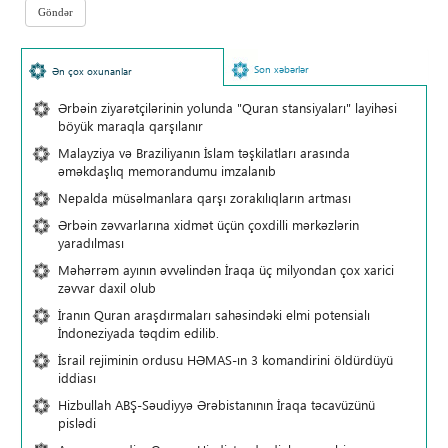
Son xəbərlər
Ən çox oxunanlar
Ərbəin ziyarətçilərinin yolunda "Quran stansiyaları" layihəsi
böyük maraqla qarşılanır
Malayziya və Braziliyanın İslam təşkilatları arasında
əməkdaşlıq memorandumu imzalanıb
Nepalda müsəlmanlara qarşı zorakılıqların artması
Ərbəin zəvvarlarına xidmət üçün çoxdilli mərkəzlərin
yaradılması
Məhərrəm ayının əvvəlindən İraqa üç milyondan çox xarici
zəvvar daxil olub
İranın Quran araşdırmaları sahəsindəki elmi potensialı
İndoneziyada təqdim edilib.
İsrail rejiminin ordusu HƏMAS-ın 3 komandirini öldürdüyü
iddiası
Hizbullah ABŞ-Səudiyyə Ərəbistanının İraqa təcavüzünü
pislədi