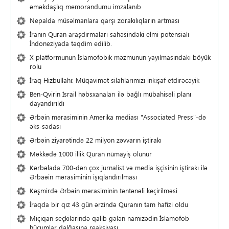
əməkdaşlıq memorandumu imzalanıb
Nepalda müsəlmanlara qarşı zorakılıqların artması
İranın Quran araşdırmaları sahəsindəki elmi potensialı
İndoneziyada təqdim edilib.
X platformunun İslamofobik məzmunun yayılmasındakı böyük
rolu
İraq Hizbullahı: Müqavimət silahlarımızı inkişaf etdirəcəyik
Ben-Qvirin İsrail həbsxanaları ilə bağlı mübahisəli planı
dayandırıldı
Ərbəin mərasiminin Amerika mediası "Associated Press"-də
əks-sədası
Ərbəin ziyarətində 22 milyon zəvvarın iştirakı
Məkkədə 1000 illik Quran nümayiş olunur
Kərbəlada 700-dən çox jurnalist və media işçisinin iştirakı ilə
Ərbaəin mərasiminin işıqlandırılması
Kəşmirdə Ərbəin mərasiminin təntənəli keçirilməsi
İraqda bir qız 43 gün ərzində Quranın tam hafizi oldu
Miçiqan seçkilərində qalib gələn namizədin İslamofob
hücumlar dalğasına reaksiyası