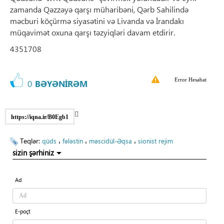
zamanda Qəzzəyə qarşı müharibəni, Qərb Sahilində
məcburi köçürmə siyasətini və Livanda və İrandakı
müqavimət oxuna qarşı təzyiqləri davam etdirir.
4351708
Error Hesabat
0
BƏYƏNİRƏM
https://iqna.ir/B0Egb1
Teqlər:
،
،
،
qüds
fələstin
məscidül-Əqsa
sionist rejim
sizin şərhiniz
Ad
E-poçt