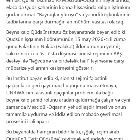
eləcə də Qüds şəhərinin köhnə hissəsində xalqın iştirakını
gücləndirmək "Bayraqlar yürüşü" və yəhudi köçkünlərinin
tədbirlərinə qarşı durmağın ən mühüm vasitəsi olacaq.
Beynəlxalq Qüds İnstitutu öz bəyanatında bəyan edib ki,
Qüdsün işğalının ildönümünün 15 may 2026-cı il cümə
günü Fələstinin Nəkbə (Fəlakət) ildönümünün yetmiş
səkkizinci ili ilə üst-üstə düşməsi sionist rejiminin ABŞ
dəstəyi ilə "ləğvetmə və birdəfəlik həll" layihəsinə qarşı
mübarizə yollarının kəsişməsini göstərir.
Bu İnstitut bəyan edib ki, sionist rejimi fələstinli
qaçqınların geri qayıtmaq hüququnu məhv etməyə,
UNRWA-nın fələstinli qaçqınlar problemi ilə bağlı
beynəlxalq şahid rolunu aradan qaldırmağa çalışır və eyni
zamanda Məscidül-Əqsanın yəhudiləşdirilməsi və onun
tamamilə uydurma və iddia edilən məbədə çevrilməsi
prosesini irəli aparır.
Bu bəyanatda həmçinin bildirilir ki, işğalçı rejim ərəb
Qüdsünü "İvrit Qüdsünə" çevirmək yolundadır və eyni