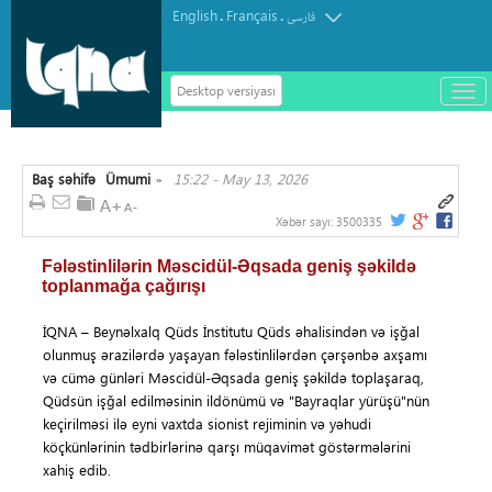
English
Français
.
.
فارسی
Desktop versiyası
باز
و
سته
ردن
Baş səhifə
Ümumi
15:22 - May 13, 2026
منو
»
Xəbər sayı:
3500335
Fələstinlilərin Məscidül-Əqsada geniş şəkildə
toplanmağa çağırışı
İQNA – Beynəlxalq Qüds İnstitutu Qüds əhalisindən və işğal
olunmuş ərazilərdə yaşayan fələstinlilərdən çərşənbə axşamı
və cümə günləri Məscidül-Əqsada geniş şəkildə toplaşaraq,
Qüdsün işğal edilməsinin ildönümü və "Bayraqlar yürüşü"nün
keçirilməsi ilə eyni vaxtda sionist rejiminin və yəhudi
köçkünlərinin tədbirlərinə qarşı müqavimət göstərmələrini
xahiş edib.