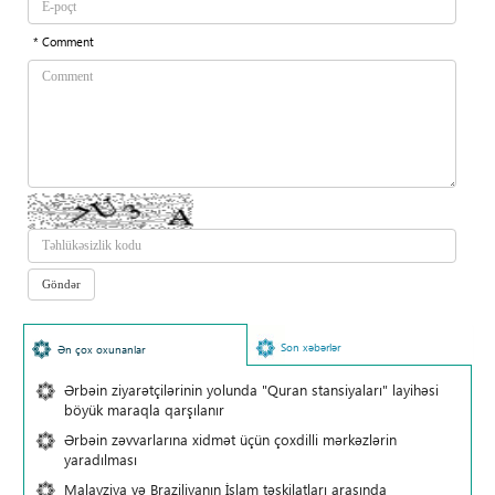
* Comment
Son xəbərlər
Ən çox oxunanlar
Ərbəin ziyarətçilərinin yolunda "Quran stansiyaları" layihəsi
böyük maraqla qarşılanır
Ərbəin zəvvarlarına xidmət üçün çoxdilli mərkəzlərin
yaradılması
Malayziya və Braziliyanın İslam təşkilatları arasında