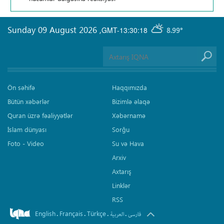
Sunday 09 August 2026
,
GMT-13:30:18
8.99°
Ön səhifə
Haqqımızda
Bütün xəbərlər
Bizimlə əlaqə
Quran üzrə fəaliyyətlər
Xəbərnamə
İslam dünyası
Sorğu
Foto - Video
Su və Hava
Arxiv
Axtarış
Linklər
RSS
English
Français
Türkçe
.
.
.
.
فارسی
العربیة