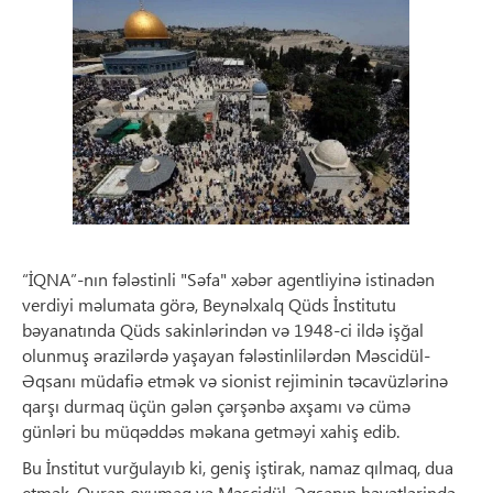
“İQNA”-nın fələstinli "Səfa" xəbər agentliyinə istinadən
verdiyi məlumata görə, Beynəlxalq Qüds İnstitutu
bəyanatında Qüds sakinlərindən və 1948-ci ildə işğal
olunmuş ərazilərdə yaşayan fələstinlilərdən Məscidül-
Əqsanı müdafiə etmək və sionist rejiminin təcavüzlərinə
qarşı durmaq üçün gələn çərşənbə axşamı və cümə
günləri bu müqəddəs məkana getməyi xahiş edib.
Bu İnstitut vurğulayıb ki, geniş iştirak, namaz qılmaq, dua
etmək, Quran oxumaq və Məscidül-Əqsanın həyətlərində,