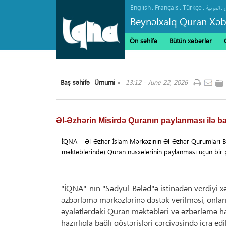
English
Français
Türkçe
.
.
.
.
العربیة
Beynəlxalq Quran Xəb
Ön səhifə
Bütün xəbərlər
Baş səhifə
Ümumi
13:12 - June 22, 2026
»
Əl-Əzhərin Misirdə Quranın paylanması ilə b
İQNA – Əl-Əzhər İslam Mərkəzinin Əl-Əzhər Qurumları B
məktəblərində) Quran nüsxələrinin paylanması üçün bir p
"İQNA"-nın "Sədyul-Bələd"ə istinadən verdiyi 
əzbərləmə mərkəzlərinə dəstək verilməsi, onları
əyalətlərdəki Quran məktəbləri və əzbərləmə h
hazırlıqla bağlı göstərişləri çərçivəsində icra edil