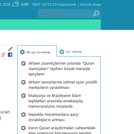
|
, Sunday 09 August 2026
GMT-13:12:10
8.99°
Haqqımızda
Bizimlə əlaqə
Son xəbərlər
Ən çox oxunanlar
Ərbəin ziyarətçilərinin yolunda "Quran
stansiyaları" layihəsi böyük maraqla
qarşılanır
Ərbəin zəvvarlarına xidmət üçün çoxdilli
mərkəzlərin yaradılması
Malayziya və Braziliyanın İslam
təşkilatları arasında əməkdaşlıq
memorandumu imzalanıb
Quran
Nepalda müsəlmanlara qarşı
f
zorakılıqların artması
İranın Quran araşdırmaları sahəsindəki
elmi potensialı İndoneziyada təqdim