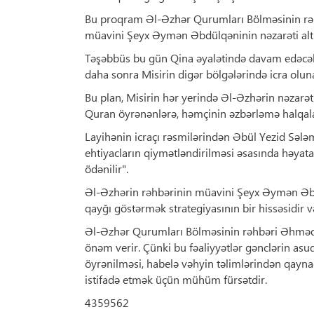
Bu proqram Əl-Əzhər Qurumları Bölməsinin rəh
müavini Şeyx Əymən Əbdülqəninin nəzarəti altı
Təşəbbüs bu gün Qina əyalətində davam edəcək, 
daha sonra Misirin digər bölgələrində icra olun
Bu plan, Misirin hər yerində Əl-Əzhərin nəzarə
Quran öyrənənlərə, həmçinin əzbərləmə halqalar
Layihənin icraçı rəsmilərindən Əbül Yezid Sələ
ehtiyacların qiymətləndirilməsi əsasında həyata
ödənilir".
Əl-Əzhərin rəhbərinin müavini Şeyx Əymən Əbdü
qayğı göstərmək strategiyasının bir hissəsidir 
Əl-Əzhər Qurumları Bölməsinin rəhbəri Əhməd ə
önəm verir. Çünki bu fəaliyyətlər gənclərin as
öyrənilməsi, habelə vəhyin təlimlərindən qayna
istifadə etmək üçün mühüm fürsətdir.
4359562