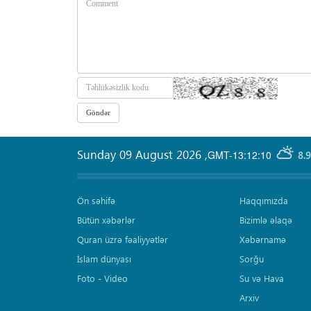
Sunday 09 August 2026
,
GMT-13:12:10
8.
Ön səhifə
Haqqımızda
Bütün xəbərlər
Bizimlə əlaqə
Quran üzrə fəaliyyətlər
Xəbərnamə
İslam dünyası
Sorğu
Foto - Video
Su və Hava
Arxiv