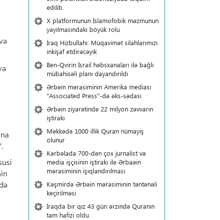
edilib.
X platformunun İslamofobik məzmunun
yayılmasındakı böyük rolu
və
İraq Hizbullahı: Müqavimət silahlarımızı
inkişaf etdirəcəyik
Ben-Qvirin İsrail həbsxanaları ilə bağlı
və
mübahisəli planı dayandırıldı
Ərbəin mərasiminin Amerika mediası
"Associated Press"-də əks-sədası
Ərbəin ziyarətində 22 milyon zəvvarın
iştirakı
Məkkədə 1000 illik Quran nümayiş
ına
olunur
.
Kərbəlada 700-dən çox jurnalist və
susi
media işçisinin iştirakı ilə Ərbaəin
mərasiminin işıqlandırılması
nin
ndə
Kəşmirdə Ərbəin mərasiminin təntənəli
keçirilməsi
İraqda bir qız 43 gün ərzində Quranın
tam hafizi oldu