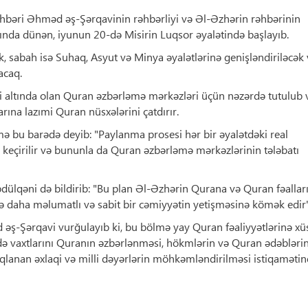
bəri Əhməd əş-Şərqavinin rəhbərliyi və Əl-Əzhərin rəhbərinin
nda dünən, iyunun 20-də Misirin Luqsor əyalətində başlayıb.
sabah isə Suhaq, Asyut və Minya əyalətlərinə genişləndiriləcək 
acaq.
ti altında olan Quran əzbərləmə mərkəzləri üçün nəzərdə tutulub 
ına lazımi Quran nüsxələrini çatdırır.
mə bu barədə deyib: "Paylanma prosesi hər bir əyalətdəki real
 keçirilir və bununla da Quran əzbərləmə mərkəzlərinin tələbatı
lqəni də bildirib: "Bu plan Əl-Əzhərin Qurana və Quran fəallar
və daha məlumatlı və sabit bir cəmiyyətin yetişməsinə kömək edir"
ş-Şərqavi vurğulayıb ki, bu bölmə yay Quran fəaliyyətlərinə xü
udə vaxtlarını Quranın əzbərlənməsi, hökmlərin və Quran ədəbləri
qlanan əxlaqi və milli dəyərlərin möhkəmləndirilməsi istiqaməti