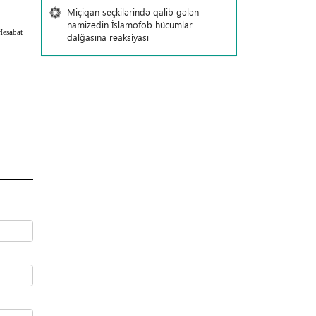
Miçiqan seçkilərində qalib gələn
namizədin İslamofob hücumlar
Hesabat
dalğasına reaksiyası