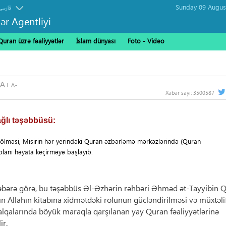
فارسی
ər Agentliyi
Quran üzrə fəaliyyətlər
İslam dünyası
Foto - Video
Xəbər sayı:
3500587
ağlı təşəbbüsü:
ölməsi, Misirin hər yerindəki Quran əzbərləmə mərkəzlərində (Quran
lanı həyata keçirməyə başlayıb.
xəbərə görə, bu təşəbbüs Əl-Əzhərin rəhbəri Əhməd ət-Tayyibin 
n Allahın kitabına xidmətdəki rolunun gücləndirilməsi və müxtəli
alqalarında böyük maraqla qarşılanan yay Quran fəaliyyətlərinə
ir.