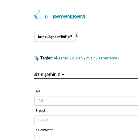
0
BƏYƏNİRƏM
https://iqna.ir/B0Egf5
Teqlər:
،
،
،
əl-əzhər
quran
misir
əzbərləmək
sizin şərhiniz
Ad
E-poçt
* Comment