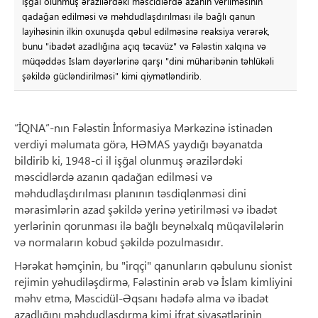
işğal olunmuş ərazilərdəki məscidlərdə azanın verilməsinin
qadağan edilməsi və məhdudlaşdırılması ilə bağlı qanun
layihəsinin ilkin oxunuşda qəbul edilməsinə reaksiya verərək,
bunu "ibadət azadlığına açıq təcavüz" və Fələstin xalqına və
müqəddəs İslam dəyərlərinə qarşı "dini müharibənin təhlükəli
şəkildə gücləndirilməsi" kimi qiymətləndirib.
“İQNA”-nın Fələstin İnformasiya Mərkəzinə istinadən
verdiyi məlumata görə, HƏMAS yaydığı bəyanatda
bildirib ki, 1948-ci il işğal olunmuş ərazilərdəki
məscidlərdə azanın qadağan edilməsi və
məhdudlaşdırılması planının təsdiqlənməsi dini
mərasimlərin azad şəkildə yerinə yetirilməsi və ibadət
yerlərinin qorunması ilə bağlı beynəlxalq müqavilələrin
və normaların kobud şəkildə pozulmasıdır.
Hərəkat həmçinin, bu "irqçi" qanunların qəbulunu sionist
rejimin yəhudiləşdirmə, Fələstinin ərəb və İslam kimliyini
məhv etmə, Məscidül-Əqsanı hədəfə alma və ibadət
azadlığını məhdudlaşdırma kimi ifrat siyasətlərinin