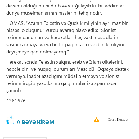
davamı olduğunu bildirib və vurğulayıb ki, bu addımlar
dünya müsəlmanlarının hisslərini təhqir edir.
HƏMAS, "Azanın Fələstin və Qüds kimliyinin ayrılmaz bir
hissəsi olduğunu" vurğulayaraq əlavə edib: "Sionist
rejimin qanunları və hərəkətləri heç vaxt məscidlərin
səsini kəsməyə və ya bu torpağın tarixi və dini kimliyini
dəyişməyə qadir olmayacaq."
Hərəkat sonda Fələstin xalqını, ərəb və İslam ölkələrini,
habelə dini və hüquqi qurumları Məscidül-Əqsaya dəstək
verməyə, ibadət azadlığını müdafiə etməyə və sionist
rejimin irqçi siyasətlərinə qarşı mübarizə aparmağa
çağırıb.
4361676
Error Hesabat
0
BƏYƏNİRƏM