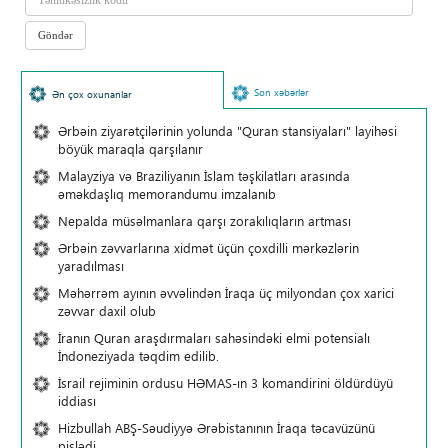
Son xəbərlər
Ən çox oxunanlar
Ərbəin ziyarətçilərinin yolunda "Quran stansiyaları" layihəsi
böyük maraqla qarşılanır
Malayziya və Braziliyanın İslam təşkilatları arasında
əməkdaşlıq memorandumu imzalanıb
Nepalda müsəlmanlara qarşı zorakılıqların artması
Ərbəin zəvvarlarına xidmət üçün çoxdilli mərkəzlərin
yaradılması
Məhərrəm ayının əvvəlindən İraqa üç milyondan çox xarici
zəvvar daxil olub
İranın Quran araşdırmaları sahəsindəki elmi potensialı
İndoneziyada təqdim edilib.
İsrail rejiminin ordusu HƏMAS-ın 3 komandirini öldürdüyü
iddiası
Hizbullah ABŞ-Səudiyyə Ərəbistanının İraqa təcavüzünü
pislədi