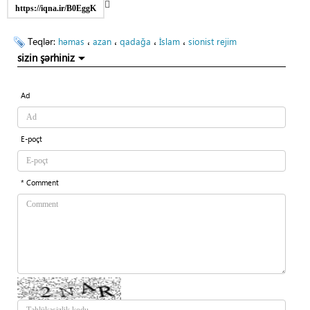
https://iqna.ir/B0EggK
Teqlər:
،
،
،
،
həmas
azan
qadağa
İslam
sionist rejim
sizin şərhiniz
Ad
E-poçt
* Comment