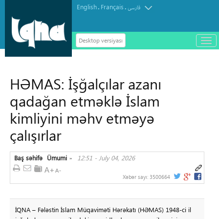
English
Français
.
.
فارسی
Desktop versiyası
باز
و
سته
ردن
HƏMAS: İşğalçılar azanı
منو
qadağan etməklə İslam
kimliyini məhv etməyə
çalışırlar
Baş səhifə
Ümumi
12:51 - July 04, 2026
»
Xəbər sayı:
3500664
İQNA – Fələstin İslam Müqaviməti Hərəkatı (HƏMAS) 1948-ci il