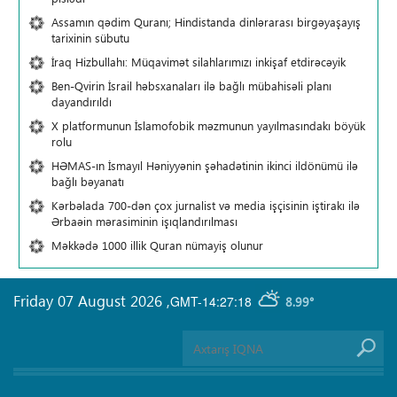
Assamın qədim Quranı; Hindistanda dinlərarası birgəyaşayış
tarixinin sübutu
İraq Hizbullahı: Müqavimət silahlarımızı inkişaf etdirəcəyik
Ben-Qvirin İsrail həbsxanaları ilə bağlı mübahisəli planı
dayandırıldı
X platformunun İslamofobik məzmunun yayılmasındakı böyük
rolu
HƏMAS-ın İsmayıl Həniyyənin şəhadətinin ikinci ildönümü ilə
bağlı bəyanatı
Kərbəlada 700-dən çox jurnalist və media işçisinin iştirakı ilə
Ərbaəin mərasiminin işıqlandırılması
Məkkədə 1000 illik Quran nümayiş olunur
Friday 07 August 2026
,
GMT-14:27:18
8.99°