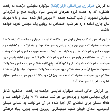
به گزارش
خبرگزاری بین‌المللی قرآن(ایکنا)
سوگواره نمایشی «رکعت به رکعت
عاشقی» که به همت گروه هنرهای نمایشی بنیاد روایت فتح و کارگردانی
سیاوش تهمورث از شب گذشته جمعه ۳۱ شهریور آغاز شده است و تا ۹ مهرماه
سال جاری ادامه دارد هر شب اختصاص به برپایی یک مجلس تعزیه خواهد
داشت.
براین اساس امشب یعنی اول مهر علاقه‌مندان به اجرای مجالس تعزیه، شاهد
مجلس «شهادت حرن بن یزید ریاحی» خواهند بود و به ترتیب، یکشنبه دوم
مهر؛ مجلس«شهادت عابس و شؤذب»، دوشنبه سوم مهر؛ مجلس«شهادت وهب
نصرانی»، سه‌شنبه چهارم مهر؛ مجلس«شهادت غلام ترک»، چهارشنبه پنجم مهر؛
مجلس «شهادت حضرت علی اکبر(ع)»، پنج‌شنبه ششم مهر؛ مجلس «شهادت
حضرت قاسم(ع)»، جمعه هفتم مهر؛ مجلس «شهادت حضرت عباس(ع)»، شنبه
هشتم مهر؛ مجلس «شهادت امام حسین(ع)» و یکشنبه نهم مهر؛ مجلس «بازار
شام» به اجرا درخواهند آمد.
این گزارش حاکی است، سوگواره نمایشی «رکعت به رکعت
عاشقی» شامل
اجرای مجالس تعزیه و پرده‌خوانی هر شب ساعت ۲۰:۳۰ برگزار خواهد شد و
علاقه مندان برای تماشای آثار اجرا شده در آن می‌توانند به نشانی میدان
فردوسی، ابتدای خیابان شهید سپهبدقرنی، روبروی پمپ بنزین، بنیاد فرهنگی