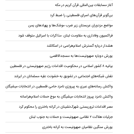
آغاز مسابقات بین‌المللی قرآن کریم در مکه
بن‌گویر قرآن‌های اسرای فلسطینی را ضبط کرد
مواضع مزدوران عربستان زیر ضرب موشک‌ها و پهپادهای یمن
فراکسیون وفاداری به مقاومت لبنان: مذاکرات با اسرائیل متوقف شود
هشدار درباره گسترش اسلام‌هراسی در اسکاتلند
یورش دوباره صهیونیست‌ها به مسجدالاقصی
بیانیه ۸ کشور اسلامی در محکومیت اقدامات رژیم صهیونیستی در فلسطین
نقش شبکه‌های اجتماعی در تشویق به خشونت علیه مسلمانان در ایرلند
واکنش رسانه‌های عبری به پیروزی نامزد حامی فلسطین در انتخابات میشیگان
واکنش نامزد پیروز انتخابات میشیگان به موج حملات اسلام‌هراسانه
مصر اقدامات تروریستی شهرک‌نشینان در کرانه باختری را محکوم کرد
جزئیات هلاکت ۲ نظامی صهیونیست و حملات به جنوب لبنان
یورش سنگین نظامیان صهیونیست به کرانه باختری