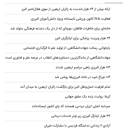
ارائه بیش از ۲۴ هزار خدمت به زائران اربعین از سوی هلال‌احمر البرز
فعالیت ۶۸۵ کانون ورزشی تابستانه ویژه دانش‌آموزان البرزی
خانه‌ای برای خاطرات طالقان؛ موزه‌ای که از دل یک دغدغه فرهنگی متولد شد
۲۴ هزار ویزیت پزشکی برای ایثارگران البرز
بازخوانی رسالت جهاددانشگاهی؛ از تولید علم تا اثرگذاری اجتماعی
جهاددانشگاهی از ماندگارترین دستاوردهای انقلاب در عرصه علم و فناوری است
۷۳ هزار البرزی راهی مراسم اربعین شدند
۱۰۴ چراغ امید در خانه‌ البرزی‌ها روشن شد
تمام ظرفیت حمل‌ونقل البرز برای بازگشت زائران اربعین به میدان آمد
کربلا؛ روایت زنده یک عشق جهانی
سرمایه اصلی ایران مردمی هستند که پای کشور ایستاده‌اند
۳۶ هزار ایثارگر البرزی زیر چتر خدمات درمانی
آزادی ۶ زندانی ندامتگاه فردیس با مشارکت خیران