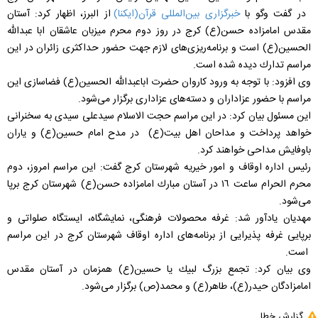
در گفت وگو با
خبرگزاری بین‌المللی قرآن(ایکنا)
از البرز، اظهار کرد: آستان
مقدس امامزاده حسن(ع) كرج در روز دوم محرم ميزبان عاشقان ابا عبدالله
الحسين(ع) است و برنامه‌ريزی‌های لازم جهت حضور حداكثری زائران در اين
مراسم تدارك ديده شده است.
وی افزود: با توجه به ورود كاروان حضرت اباعبدالله الحسين(ع) فضاسازی اين
مراسم با حضور عزاداران و دسته‌های عزاداری برگزار می‌شود.
اين مسئول بیان کرد: در اين مراسم حجت الاسلام سيدعلی سيدی به سخنرانی
خواهد پرداخت و مداحان اهل بيت(ع) در مدح امام حسين(ع) و ياران
باوفايش مداحی خواهند كرد.
رئيس اداره اوقاف و امور خيريه شهرستان كرج گفت: اين مراسم امروز، دوم
محرم الحرام ساعت ١٦ در آستان مبارك امامزاده حسن(ع) شهرستان كرج برپا
می‌شود.
مهديان يادآور شد: غرفه محصولات فرهنگی، نمايشگاه، ايستگاه صلواتی و
برپایی غرفه پذيرایی از برنامه‌های اداره اوقاف شهرستان كرج در اين مراسم
است.
وی بیان كرد: تجمع بزرگ لبيك يا حسين(ع) همزمان در آستان مقدس
امامزادگان حيدر(ع)، طاهر(ع) و محمد(ص) برگزار می‌شود.
گزارش خطا