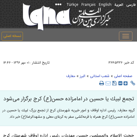
Türkçe
Français
English
فارسی
العربیة
نسخه اصلی
Toggle
navigation
کد خبر:
تاریخ انتشار :
۳۶۴۵۳۳۶
۰۱ مهر ۱۳۹۶ - ۱۴:۴۶
»
»
»
صفحه اصلی
شعب استانی
البرز
معارف
تجمع لبيك يا حسين در امامزاده حسن(ع) كرج برگزار می‌شود
گروه معارف: رئيس اداره اوقاف و امور خيريه شهرستان كرج از تجمع بزرگ لبيك يا حسين در
امامزاده حسن(ع) كرج همراه با قرعه‌كشی سفر به كربلای معلی و مشهدالرضا(ع) خبر داد.
حجت الاسلام و‌المسلمين حسين مهديان، رئیس اداره اوقاف شهرستان کرج