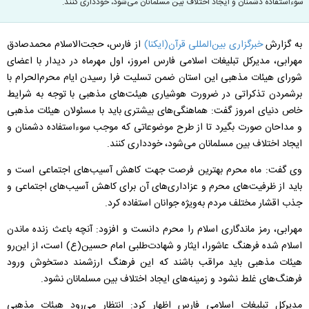
سوءاستفاده دشمنان و ایجاد اختلاف بین مسلمانان می‌شود، خودداری کنند.
به گزارش
خبرگزاری بین‌المللی قرآن(ایكنا)
از فارس، حجت‌الاسلام محمدصادق
مهرابی، مدیركل تبلیغات اسلامی فارس امروز، اول مهرماه در دیدار با اعضای
شورای هیئات مذهبی این استان ضمن تسلیت فرا رسیدن ایام محرم‌الحرام با
برشمردن تذکراتی در ضرورت هوشیاری هیئت‌های مذهبی با توجه به شرایط
خاص دنیای امروز گفت: هماهنگی‌های بیشتری باید با مسئولان هیئات مذهبی
و مداحان صورت بگیرد تا از طرح موضوعاتی که موجب سوءاستفاده دشمنان و
ایجاد اختلاف بین مسلمانان می‌شود، خودداری کنند
.
وی گفت: ماه محرم بهترین فرصت جهت کاهش آسیب‌های اجتماعی است و
باید از ظرفیت‌های محرم و عزاداری‌های آن برای کاهش آسیب‌های اجتماعی و
جذب اقشار مختلف مردم به‌ویژه جوانان استفاده کرد
.
مهرابی، رمز ماندگاری اسلام را محرم دانست و افزود: آنچه باعث زنده ماندن
اسلام شده فرهنگ عاشورا، ایثار و شهادت‌طلبی امام حسین(ع) است، از این‌رو
هیئات مذهبی باید مراقب باشند که این فرهنگ ارزشمند دستخوش ورود
فرهنگ‌های غلط نشود و زمینه‌های ایجاد اختلاف بین مسلمانان نشود
.
مدیركل تبلیغات اسلامی فارس اظهار كرد: انتظار می‌رود هیئات مذهبی