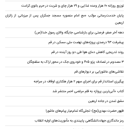
توزیع روزانه ۲۰ هزار وعده غذایی و ۲۹ هزار چای و شربت در حرم بانوی کرامت
پایان خدمت‌رسانی موکب «مع امام منصور» مسجد جمکران پس از میزبانی از زائران
اربعین
دهه آخر صفر، فرصتی برای بازشناسی جایگاه والای رسول خدا(ص)
پیشرفت ۹۳ درصدی پروژه‌های نهضت ملی مسکن در قم
روند تدریجی کاهش دمای هوا طی دو روز آینده در قم
۳ مصدوم در تصادف پژو ۴۰۵ و خودروی جک در محور اراک به سلفچگان
نقاشی‌های عاشورایی بر دیوار‌های قم
پیگیری استاندار قم برای اجرای سهم ۲ هزار هکتاری اوقاف در سراجه
کتاب «آبی‌ترین پرواز» به قلم مرتضی احمر منتشر شد
مشق تمدن در جاده اربعین
ظهور حضرت مهدی(عج)؛ تجلی‌گاه تمام‌عیار پیام‌های عاشورا
رمز ماندگاری جهاددانشگاهی پایبندی به مأموریت‌های اولیه انقلاب