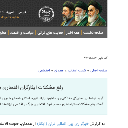
ish
فارسی
العربیة
شنبه ۱۷ مرداد ۱۴۰۵ - 2026 August 08
صفحه نخست
همه اخبار
فعالیت های قرآنی
سیاست و اقتصاد
معار
کد خبر:
۳۶۴۵۸۸۷
»
»
»
صفحه اصلی
شعب استانی
همدان
اجتماعی
رفع مشکلات ایثارگران افتخاری
گروه اجتماعی: مدیرکل مددکاری و مشاوره بنیاد شهید استان همدان با بیان ا
گفت: رفع مشکلات خانواده‌های معظم شهدا افتخاری بزرگ و اقدامی ارزشمند 
به گزارش
خبرگزاری بین المللی قران (ایکنا)
از همدان، حجت الاسلام