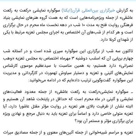
به گزارش
خبرگزاری بین‌المللی قرآن(ایکنا)
سوگواره نمایشی «رکعت به رکعت
عاشقی» از جمله ویژه‌برنامه‌هایی است که به همت گروه هنرهای نمایشی بنیاد
فرهنگی روایت فتح به مدت ۱۰ شب در دهه نخست ماه محرم در حال برگزاری
است و هر کدام از شب‌های آن اختصاص به اجرای مجلس تعزیه مرتبط با یکی
از شهدای کربلا دارد.
تاکنون سه شب از برگزاری این سوگواره سپری شده است و در آستانه شب
چهارم برپایی آن که امشب دوشنبه ۳ مهرماه اختصاص به مجلس تعزیه «وهب
نصرانی» دارد هستیم؛ به همین مناسبت با سیدعظیم موسوی کارشناس
نمایش‌های آئینی و تعزیه و دستیار سیاوش تهمورث در کارگردانی و مدیریت
این سوگواره گفت‌و‌گویی ترتیب داده‌ایم که در ادامه می‌خوانید:
ـ سوگواره نمایشی«رکعت به رکعت عاشقی» از جمله معدود فعالیت‌های
نمایشی و آئینی در ماه محرم است که حداقل در پایتخت شاهد آن هستیم و
البته نشان از ظرفیت بالای هنر تعزیه در روایت مؤثر مقتل عاشورا دارد، آیا
تعزیه متولی خاصی دارد و اساساً برای تعزیه باید به دنبال مرجع و نهادی ویژه
برای برگزاری مؤثر و مستمر آن بود؟
تعزیه و مراسم شبیه‌خوانی از جمله آئین‌های معنوی و از جمله مصادیق میراث