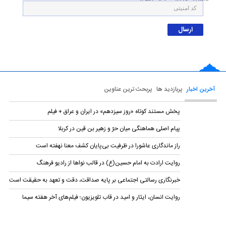
آخرین اخبار
پربازدید ها
پربحث ترین عناوین
پخش مستند کوتاه «روز سیزدهم» در ایران و عراق + فیلم
پیام اصلی هماهنگی میان حرّ و زهیر بن قین در کربلا
راز ماندگاری عاشورا در ظرفیت بی‌پایان کشف معنا نهفته است
روایت ارادت به امام حسین(ع) در قالب نواها از رادیو فرهنگ
خبرنگاری رسالتی اجتماعی بر پایه صداقت، دقت و تعهد به حقیقت است
روایت انسان، ایثار و امید در قاب تلویزیون؛ فیلم‌های آخر هفته سیما