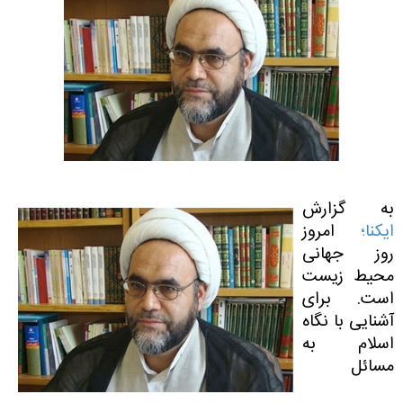
به گزارش
ایکنا؛
امروز
روز جهانی
محیط زیست
است. برای
آشنایی با نگاه
اسلام به
مسائل