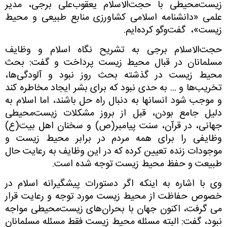
زیست‌محیطی با حجت‌الاسلام یعقوب‌علی برجی، مدیر
علمی «دانشنامه اسلامی کشاورزی منابع طبیعی و محیط
زیست»، گفت‌وگو کرده‌ایم.
حجت‌الاسلام برجی به تشریح نگاه اسلام و وظایف
مسلمانان در قبال محیط زیست پرداخت و گفت: بحث
محیط زیست در گذشته بحث روز نبود و آلودگی‌ها،
تخریب‌ها و ... به حدی نبود که برای بشر ایجاد مخاطره کند
و موجب شود انسانها به دنبال راه حل باشند، اما اسلام به
دلیل جامع بودن، قبل از بروز مشکلات زیست‌محیطی
جهانی، در قرآن، سنت پیامبر(ص) و سخنان اهل بیت(ع)
وظایفی را برای همه مردم در برابر محیط زیست و
موجودات زنده تعیین کرده که در این وظایف به رعایت حال
طبیعت و حفظ محیط زیست توجه شده است.
وی با اشاره به اینکه اگر دستورات پیشگیرانه اسلام در
خصوص حفاظت از محیط زیست مورد توجه و رعایت قرار
می گرفت، اکنون جهان با بحران‌های زیست‌محیطی مواجه
نبود، گفت: البته مسئله محیط زیست فقط مسئله مسلمانان