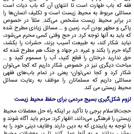
فقه که باب طهارت است تا انتهای آن که باب دیات است
مسائلی مربوط به محیط زیست است و تکلیف انسان‌ها را
در برابر محیط زیست مشخص می‌کند. مثلاً در خصوص
پاکی و مطهر بودن آب، زمین و ... مسائل زیادی مطرح شده
که باید به آنها توجه کرد. در حج وقتی کسی محرم می‌شود،
نباید شکار کند، به طبیعت آسیب بزند، حشرات را بکشد،
گیاه حرم را بکند و غیره. در جهاد و جنگ هم مطرح شده که
حق ندارید درختان را قطع کنید، آب را مسموم کنید و ...
مباحث دیگری نیز در خصوص شکار داریم که کجا می‌توان
شکار کرد و کجا نمی‌توان؛ یعنی در تمام باب‌های فقهی
مسائلی داریم که مسلمانان را موظف به رعایت مسائل
محیط زیستی می کند.
لزوم شکل‌گیری بسیج مردمی برای حفظ محیط زیست
حجت‌الاسلام برجی با تأکید بر اینکه راه حل معضلات محیط
زیستی را فرهنگی می‌داند، اظهار کرد: مردم باید آگاه شوند و
با توجه به پایبندی که به دین دارند وظایف دینی خود را به
روشنی بدانند و به آنها عمل کنند تا بر معضلات محیط