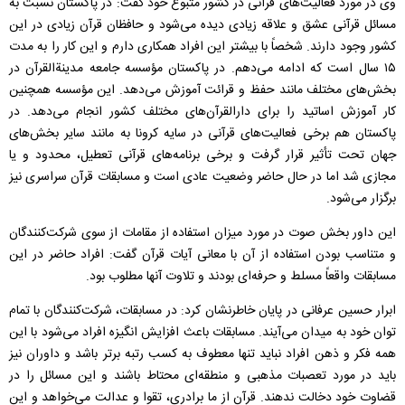
وی در مورد فعالیت‌های قرآنی در کشور متبوع خود گفت: در پاکستان نسبت به
مسائل قرآنی عشق و علاقه زیادی دیده می‌شود و حافظان قرآن زیادی در این
کشور وجود دارند. شخصاً با بیشتر این افراد همکاری دارم و این کار را به مدت
۱۵ سال است که ادامه می‌دهم. در پاکستان مؤسسه‌ جامعه مدینة‌القرآن در
بخش‌های مختلف مانند حفظ و قرائت آموزش می‌دهد. این مؤسسه همچنین
کار آموزش اساتید را برای دارالقرآن‌های مختلف کشور انجام می‌دهد. در
پاکستان هم برخی فعالیت‌های قرآنی در سایه کرونا به مانند سایر بخش‌های
جهان تحت تأثیر قرار گرفت و برخی برنامه‌های قرآنی تعطیل، محدود و یا
مجازی شد اما در حال حاضر وضعیت عادی است و مسابقات قرآن سراسری نیز
برگزار می‌شود.
این داور بخش صوت در مورد میزان استفاده از مقامات از سوی شرکت‌کنندگان
و متناسب بودن استفاده از آن با معانی آیات قرآن گفت: افراد حاضر در این
مسابقات واقعاً مسلط و حرفه‌ای بودند و تلاوت آنها مطلوب بود.
ابرار حسین عرفانی در پایان خاطرنشان کرد: در مسابقات، شرکت‌کنندگان با تمام
توان خود به میدان می‌آیند. مسابقات باعث افزایش انگیزه افراد می‌شود با این
همه فکر و ذهن افراد نباید تنها معطوف به کسب رتبه برتر باشد و داوران نیز
باید در مورد تعصبات مذهبی و منطقه‌ای محتاط باشند و این مسائل را در
قضاوت خود دخالت ندهند. قرآن از ما برادری، تقوا و عدالت می‌خواهد و این