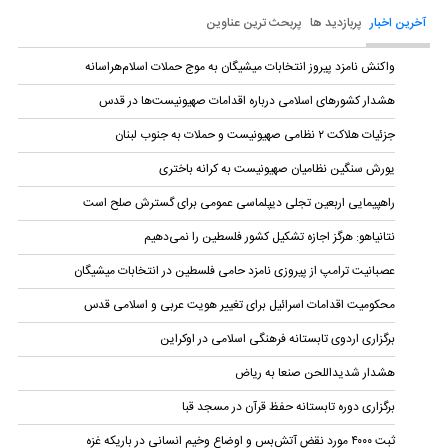
آخرین اخبار
پربازدید ها
پربحث ترین عناوین
واکنش نامزد پیروز انتخابات میشیگان به موج حملات اسلام‌هراسانه
هشدار کشورهای اسلامی درباره اقدامات صهیونیست‌ها در قدس
جزئیات هلاکت ۲ نظامی صهیونیست و حملات به جنوب لبنان
یورش سنگین نظامیان صهیونیست به کرانه باختری
راهپیمایی اربعین تجلی دیپلماسی عمومی برای گسترش صلح است
نتانیاهو: هرگز اجازه تشکیل کشور فلسطین را نمی‌دهیم
عصبانیت ترامپ از پیروزی نامزد حامی فلسطین در انتخابات میشیگان
محکومیت اقدامات اسرائیل برای تغییر هویت عربی و اسلامی قدس
برگزاری اردوی تابستانه فرهنگی اسلامی در اوکراین
هشدار شدیداللحن صنعا به ریاض
برگزاری دوره تابستانه حفظ قرآن در مسجد قبا
ثبت ۴۰۰۰ مورد نقض آتش‌بس و اوضاع وخیم انسانی در باریکه غزه