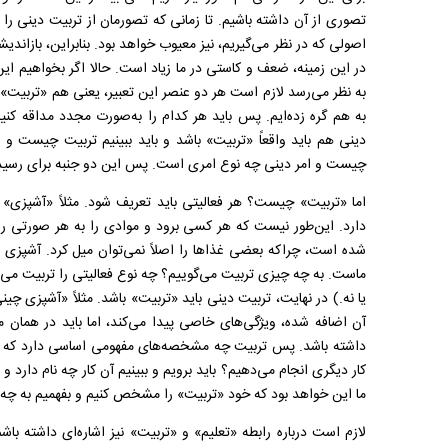
تصوری از آن داشته باشیم. تا زمانی که تصورمان از تربیت دینی را اص
اصولی که در نظر می‌گیریم، نیز معیوب خواهد بود. بنابراین، بازاندی
در این زمینه، ضعف و کاستی در ما زیاد است. حالا اگر بخواهیم ای
به نظر می‌رسد لازم است هر دو عنصر این تعبیر، یعنی هم «تربیت» و
به هم گره زده‌ایم. پس باید هر کدام را به‌صورت مجدد مداقه کنیم 
دینی هم باید واقعاً «تربیت» باشد و باید ببینیم تربیت چیست و
چیست و امر دینی چه نوع امری است. پس این دو جنبه برای رسید
اما «تربیت» چیست؟ هر فعالیتی باید تعریف شود. مثلاً «آشپزی
دارد. این‌طور نیست که هر کسی برود و موادی را به هر صورتی رو
شده است، چراکه بعضی غذا‌ها را اصلاً نمی‌توان میل کرد. آشپز
ماست. به چه چیزی تربیت می‌گوییم؟ چه نوع فعالیتی را تربیت می‌نا
یا نه.) در نهایت، تربیت دینی باید «تربیت» باشد. مثلاً «آشپزی چین
آن اضافه شده، ویژگی‌های خاصی پیدا می‌کند، اما باید در همان 
داشته باشد. پس تربیت چه مشخصه‌های مفهومی اساسی دارد که اگر آ
کار دیگری انجام می‌دهیم؟ باید برویم و ببینیم آن کار چه نام دارد 
ما این خواهد بود که خود «تربیت» را مشخص کنیم و بفهمیم به چ
لازم است درباره رابطه «تعلیم» و «تربیت» نیز اشاره‌ای داشته باشم