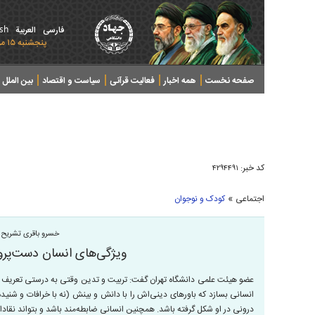
ish
فارسی
العربیة
پنجشنبه ۱۵ مرداد ۱۴۰۵ - 2026 August 06
صفحه نخست
همه اخبار
فعالیت قرآنی
سیاست و اقتصاد
بین الملل
پرونده های خبری
کد خبر:
۴۲۹۴۴۹۱
»
اجتماعی
کودک و نوجوان
خسرو باقری تشریح 
ویژگی‌های انسان دست‌پرو
عضو هیئت علمی دانشگاه تهران گفت: تربیت و تدین وقتی به درستی تعریف ش
انسانی بسازد که باور‌های دینی‌اش را با دانش و بینش (نه با خرافات و ش
درونی در او شکل گرفته باشد. همچنین انسانی ضابطه‌مند باشد و بتواند نقاد