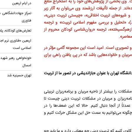
است. وی بخشی از پژوهش‌های خود را به استخراج منابع
در ایام اربعین
ند. از جمله تألیفات ارزشمند وی می‌توان به آثار زیر
تمرکز جهاددانشگاهی ب
ی و شیوه‌های تربیت اخلاقی»، «چیستی تربیت دینی»،
فناوری
د)، «تحلیل و بررسی مفهوم اسلامی تربیت» و ترجمه
زهم‌گسیخته»، ترجمه «روان‌شناسی کودکان محروم از
تعارض‌های کودکانه، پل
معاصر».
اربعین «فناوری نرم اج
 تصویری است. امید است این مجموعه گامی مؤثر در
اسلامی است
ربیان و خانواده‌هایی باشد که در پی یافتن راهی برای
خونخواهی رهبر شهید؛ 
امسال
شگاه تهران با عنوان
«بازاندیشی در تصور ما از تربیت
تهران حسینیه شد
لات را بیشتر از ناحیه مربیان و برنامه‌ریزان تربیتی
نامه‌ریزان و مربیان در مشکلات تربیت دینی چیست تا
دتاً از آنجا دنبال کنیم. حالا که این ضعف‌ها را در
ه چگونه می‌توانیم به سمت حل این مشکل حرکت کنیم و
اکاوی کنیم که تربیت دینی چه معنایی دارد و ما باید چه