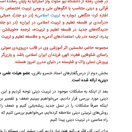
در همان رشته از دانشگاه نیو ساوت ولز استرالیا به پایان رسانده 
قرآنی و دینی متناسب با الگو‌های ملی و بومی تربیت اختصاص داده‌ا
اشاره کرد؛ «نگاهی دوباره به
تربیت اسلامی
» (در دو جلد)، «مبان
«درآمدی بر فلسفه تعلیم و تربیت اسلامی در ایران» (در دو جل
«دیدگاه‌های جدید در فلسفه تعلیم و تربیت»، ترجمه «خویشتن ا
پدر»، ترجمه «در باب استعداد‌های آدمی» و «فلسفه تعلیم و تربیت 
مجموعه حاضر، نخستین اثر آموزشی وی در قالب دی‌وی‌دی صوتی و
راستای شکوفایی فطرت الهی فرزندان ایران اسلامی باشد و یاری‌گر م
پرورش نسلی پاک و شایسته در دنیای مدرن امروز هستند.
بخش دوم از درس‌گفتارهای استاد خسرو باقری،
عضو هیئت علمی دان
دینی»
ارائه شده است.
بعد از اینکه به مشکلات موجود در تربیت دینی توجه کردیم و این مشک
دینی مورد بررسی قرار دادیم، می‌خواهیم ببینیم ضعف و تقصیر بر
اینکه صرفاً مشکلات را در نسل جدید ریشه‌یابی کنیم و ضعف را عم
روش‌های تربیتی دینی ملاحظه کرده‌ایم، می‌خواهیم بررسی کنیم ک
راه مناسبی در تربیت دینی پیدا کنیم.
برای این کار، فکر می‌کنم هنوز نیاز داریم کمی بیشتر این مسئله را و