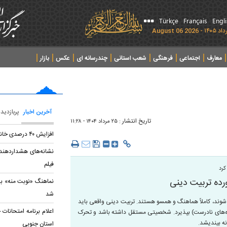
Türkçe
Français
Engl
معارف
اجتماعی
فرهنگی
شعب استانی
چندرسانه ای
عکس
بازار
آخرین اخبار
پربازدید
تاریخ انتشار :
۲۵ مرداد ۱۴۰۴ - ۱۱:۲۸
افزایش ۴۰ درصدی خانه‌های جوان
نشانه‌های هشداردهنده
فیلم
کرد
رده تربیت دینی
نماهنگ «نوبت منه» با
شد
وند، کاملاً هماهنگ و همسو هستند. تربیت دینی واقعی باید
اعلام برنامه امتحانات 
نیده‌های نادرست) بپذیرد. شخصیتی مستقل داشته باشد و تحرک
انه بیندیشد.
استان جنوبی