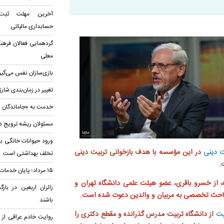
آخرین مهلت ثبت‌
حسابداری مالياتی
گردهمایی فعالان فرهنگ
معلی
بازی‌سازان نفس می‌گیر
تغییر در زمان‌بندی شارژ
خدمت به «جاماندگان ار
مسئولان ریشه ترویج د
ورود حیوانات خانگی به
 دینی
در این مؤسسه با هدف بازخوانی تربیت دینی
تخلف بهداشتی است
.
۱۵ مرداد؛ پایان خدمات اربعین در مرزها
، از خسرو باقری، عضو هیئت علمی دانشگاه تهران و
زائران اربعین در باز
مباحث تخصصی به مربیان و والدین دعوت شده است.
باشند
یت
از دانشگاه تربیت مدرس گذرانده و مقطع دکتری را
روایت خادم عراقی ا