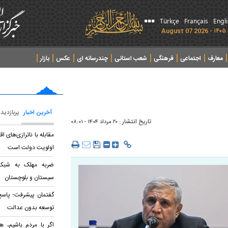
Türkçe
Français
Engl
معارف
اجتماعی
فرهنگی
شعب استانی
چندرسانه ای
عکس
بازار
آخرین اخبار
پربازدید
تاریخ انتشار :
۲۰ مرداد ۱۴۰۴ - ۰۸:۰۱
مقابله با ناترازی‌های 
اولویت دولت است
ضربه مهلک به شبکه 
سیستان و بلوچستان
گفتمان پیشرفت؛ پاسخ 
توسعه بدون عدالت
اگر با مردم باشیم، هی