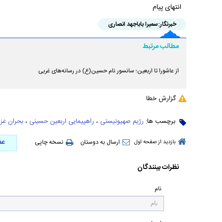
انتهای پیام
خبرنگار:
سمیرا باباجهد انصاری
مطالب مرتبط
از عاشورا تا اربعین؛ سانسور نام حسین(ع) در رسانه‌های غربی
گزارش خطا
برچسب ها:
رژیم صهیونیستی
،
راهپیمایی اربعین حسینی
،
بحران غزه
عض
ارسال به دوستان
نسخه چاپی
بازدید از صفحه اول
نظرات بینندگان
نام