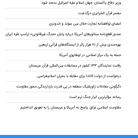
وزیر دفاع پاکستان: جهان اسلام علیه اسرائیل متحد شود
مفسر قرآن الجزایری درگذشت
امضای توافقنامه تجارت حلال بین سوئد و اندونزی
صدور قطع‌نامه سناتورهای آمریکا درباره پایان «جنگ غیرقانونی» ترامپ علیه ایران
بهره‌مندی بیش از ۸۱ هزار زائر از ایستگاه‌های قرآنی اربعین
حمله به یک مرکز اسلامی در اوهایوی آمریکا
رقابت نمایندگان ۱۳۳ کشور در مسابقات بین‌المللی قرآن عربستان
درخواست از دولت کانادا برای مقابله با بحران اسلام‌هراسی
دگرگونی معادلات ژئوپلتیک منطقه در پی قدرت بازدارندگی محور مقاومت
رسانه، مؤثرترین ابزار جنگ نرم است
مقاومت اسلامی عراق: پاسخ به آمریکا و عربستان را به تعویق انداختیم