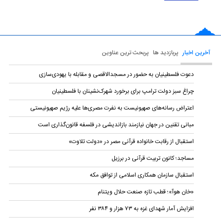
آخرین اخبار
پربازدید ها
پربحث ترین عناوین
دعوت فلسطینیان به حضور در مسجدالاقصی و مقابله با یهودی‌سازی
چراغ سبز دولت ترامپ برای برخورد شهرک‌نشینان با فلسطینیان
اعتراض رسانه‌های صهیونیست به نفرت مصری‌ها علیه رژیم صهیونیستی
مبانی تقنین در جهان نیازمند بازاندیشی در فلسفه قانون‌گذاری است
استقبال از رقابت خانواده قرآنی مصر در «دولت تلاوت»
مساجد؛ کانون تربیت قرآنی در برزیل
استقبال سازمان همکاری اسلامی از توافق مکه
«خان هوآ»؛ قطب تازه صنعت حلال ویتنام
افزایش آمار شهدای غزه به ۷۳ هزار و ۳۸۴ نفر