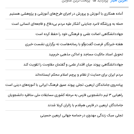
آخرین اخبار
پربازدید ها
پربحث ترین عناوین
آماده همکاری با آموزش و پرورش در اجرای طرح‌های آموزشی و پژوهشی هستیم
حمله به ورزشگاه لامرد جنایتی آشکار علیه مردم بی‌دفاع و فاجعه‌ای انسانی است
جهاددانشگاهی اصالت علمی و فرهنگی خود را حفظ کرده است
هفته خبرنگار، فرصت گفت‌وگو با رسانه‌هاست نه برگزاری نشست خبری
تحویل اسناد مالکیت مساجد و اماکن مذهبی خرم‌بید
جهاددانشگاهی پیوند میان اقتدار علمی و گفتمان مقاومت را تقویت کند
مردم ایران برای حمایت از نظام و پرچم اسلام محکم ایستاده‌اند
پیاده‌روی جاماندگان اربعین، تجلی پیوند عمیق فرهنگ ایرانی با آموزه‌های دینی است
راهیابی ۳ تیم دانشجویی فارس به مرحله کشوری مسابقات ملی مناظره دانشجویان
جاماندگان اربعین در فارس هم‌قدم با زائران کربلا شدند
تجلی سبک زندگی مهدوی در حماسه جهانی اربعین حسینی